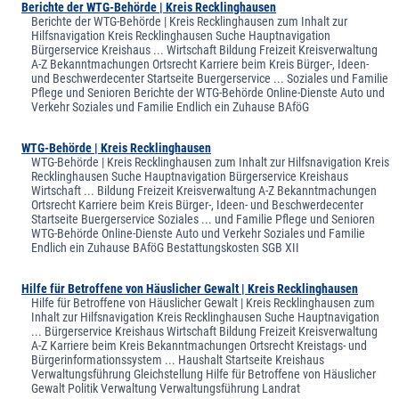
Berichte der WTG-Behörde | Kreis Recklinghausen
Berichte der WTG-Behörde | Kreis Recklinghausen zum Inhalt zur
Hilfsnavigation Kreis Recklinghausen Suche Hauptnavigation
Bürgerservice Kreishaus ... Wirtschaft Bildung Freizeit Kreisverwaltung
A-Z Bekanntmachungen Ortsrecht Karriere beim Kreis Bürger-, Ideen-
und Beschwerdecenter Startseite Buergerservice ... Soziales und Familie
Pflege und Senioren Berichte der WTG-Behörde Online-Dienste Auto und
Verkehr Soziales und Familie Endlich ein Zuhause BAföG
WTG-Behörde | Kreis Recklinghausen
WTG-Behörde | Kreis Recklinghausen zum Inhalt zur Hilfsnavigation Kreis
Recklinghausen Suche Hauptnavigation Bürgerservice Kreishaus
Wirtschaft ... Bildung Freizeit Kreisverwaltung A-Z Bekanntmachungen
Ortsrecht Karriere beim Kreis Bürger-, Ideen- und Beschwerdecenter
Startseite Buergerservice Soziales ... und Familie Pflege und Senioren
WTG-Behörde Online-Dienste Auto und Verkehr Soziales und Familie
Endlich ein Zuhause BAföG Bestattungskosten SGB XII
Hilfe für Betroffene von Häuslicher Gewalt | Kreis Recklinghausen
Hilfe für Betroffene von Häuslicher Gewalt | Kreis Recklinghausen zum
Inhalt zur Hilfsnavigation Kreis Recklinghausen Suche Hauptnavigation
... Bürgerservice Kreishaus Wirtschaft Bildung Freizeit Kreisverwaltung
A-Z Karriere beim Kreis Bekanntmachungen Ortsrecht Kreistags- und
Bürgerinformationssystem ... Haushalt Startseite Kreishaus
Verwaltungsführung Gleichstellung Hilfe für Betroffene von Häuslicher
Gewalt Politik Verwaltung Verwaltungsführung Landrat