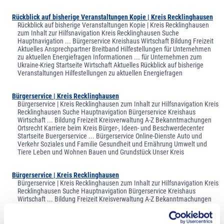
Rückblick auf bisherige Veranstaltungen Kopie | Kreis Recklinghausen
Rückblick auf bisherige Veranstaltungen Kopie | Kreis Recklinghausen
zum Inhalt zur Hilfsnavigation Kreis Recklinghausen Suche
Hauptnavigation ... Bürgerservice Kreishaus Wirtschaft Bildung Freizeit
Aktuelles Ansprechpartner Breitband Hilfestellungen für Unternehmen
zu aktuellen Energiefragen Informationen ... für Unternehmen zum
Ukraine-Krieg Startseite Wirtschaft Aktuelles Rückblick auf bisherige
Veranstaltungen Hilfestellungen zu aktuellen Energiefragen
Bürgerservice | Kreis Recklinghausen
Bürgerservice | Kreis Recklinghausen zum Inhalt zur Hilfsnavigation Kreis
Recklinghausen Suche Hauptnavigation Bürgerservice Kreishaus
Wirtschaft ... Bildung Freizeit Kreisverwaltung A-Z Bekanntmachungen
Ortsrecht Karriere beim Kreis Bürger-, Ideen- und Beschwerdecenter
Startseite Buergerservice ... Bürgerservice Online-Dienste Auto und
Verkehr Soziales und Familie Gesundheit und Ernährung Umwelt und
Tiere Leben und Wohnen Bauen und Grundstück Unser Kreis
Bürgerservice | Kreis Recklinghausen
Bürgerservice | Kreis Recklinghausen zum Inhalt zur Hilfsnavigation Kreis
Recklinghausen Suche Hauptnavigation Bürgerservice Kreishaus
Wirtschaft ... Bildung Freizeit Kreisverwaltung A-Z Bekanntmachungen
Ortsrecht Karriere beim Kreis Bürger-, Ideen- und Beschwerdecenter
Startseite Buergerservice ... Bürgerservice Online-Dienste Auto und
Verkehr Soziales und Familie Gesundheit und Ernährung Umwelt und