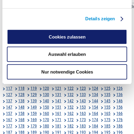
Rassismus (Werner-von-Siemens Realschule Gladbeck) 17.30 - 18.15 Uhr ...
wollen Sie mir eigentlich unterstellen?“ - Die „Mitte der Gesellschaft“ und
Rassismus(erfahrungen) Prof. Dr. Karim Fereidooni
Details zeigen
zurück
1
2
3
4
5
6
7
8
9
10
11
12
13
14
15
16
17
18
19
20
21
22
23
24
Cookies zulassen
25
26
27
28
29
30
31
32
33
34
35
36
37
38
39
40
41
42
43
44
45
46
47
48
49
50
51
52
53
54
55
56
57
58
59
60
Auswahl erlauben
61
62
63
64
65
66
67
68
69
70
71
72
73
74
75
76
77
78
79
80
81
82
83
84
85
86
87
88
89
90
91
92
93
94
95
96
Nur notwendige Cookies
97
98
99
100
101
102
103
104
105
106
107
108
109
110
111
112
113
114
115
116
117
118
119
120
121
122
123
124
125
126
127
128
129
130
131
132
133
134
135
136
137
138
139
140
141
142
143
144
145
146
147
148
149
150
151
152
153
154
155
156
157
158
159
160
161
162
163
164
165
166
167
168
169
170
171
172
173
174
175
176
177
178
179
180
181
182
183
184
185
186
187
188
189
190
191
192
193
194
195
196