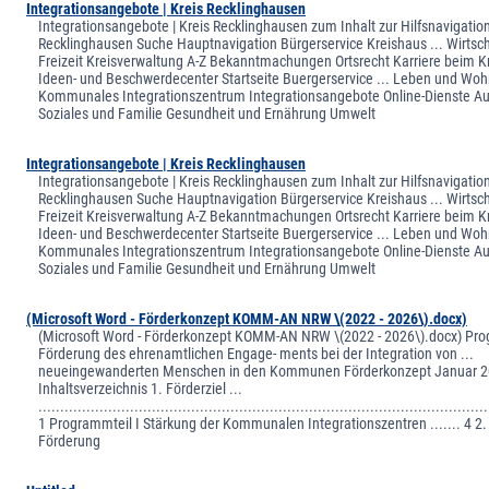
Integrationsangebote | Kreis Recklinghausen
Integrationsangebote | Kreis Recklinghausen zum Inhalt zur Hilfsnavigation
Recklinghausen Suche Hauptnavigation Bürgerservice Kreishaus ... Wirtsch
Freizeit Kreisverwaltung A-Z Bekanntmachungen Ortsrecht Karriere beim Kr
Ideen- und Beschwerdecenter Startseite Buergerservice ... Leben und Wo
Kommunales Integrationszentrum Integrationsangebote Online-Dienste Au
Soziales und Familie Gesundheit und Ernährung Umwelt
Integrationsangebote | Kreis Recklinghausen
Integrationsangebote | Kreis Recklinghausen zum Inhalt zur Hilfsnavigation
Recklinghausen Suche Hauptnavigation Bürgerservice Kreishaus ... Wirtsch
Freizeit Kreisverwaltung A-Z Bekanntmachungen Ortsrecht Karriere beim Kr
Ideen- und Beschwerdecenter Startseite Buergerservice ... Leben und Wo
Kommunales Integrationszentrum Integrationsangebote Online-Dienste Au
Soziales und Familie Gesundheit und Ernährung Umwelt
(Microsoft Word - Förderkonzept KOMM-AN NRW \(2022 - 2026\).docx)
(Microsoft Word - Förderkonzept KOMM-AN NRW \(2022 - 2026\).docx) Pr
Förderung des ehrenamtlichen Engage- ments bei der Integration von ...
neueingewanderten Menschen in den Kommunen Förderkonzept Januar 
Inhaltsverzeichnis 1. Förderziel ...
.......................................................................................................
1 Programmteil I Stärkung der Kommunalen Integrationszentren ....... 4 2
Förderung