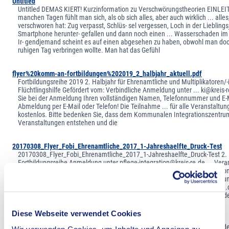
Untitled
Untitled DEMAS KIERT! Kurzinformation zu Verschwörungstheorien EINLE
manchen Tagen fühlt man sich, als ob sich alles, aber auch wirklich ... alle
verschworen hat: Zug verpasst, Schlüs- sel vergessen, Loch in der Lieblings
Smartphone herunter- gefallen und dann noch einen ... Wasserschaden im
Ir- gendjemand scheint es auf einen abgesehen zu haben, obwohl man doc
ruhigen Tag verbringen wollte. Man hat das Gefühl
flyer%20komm-an-fortbildungen%202019_2_halbjahr_aktuell.pdf
Fortbildungsreihe 2019 2. Halbjahr für Ehrenamtliche und Multiplikatoren/-
Flüchtlingshilfe Gefördert vom: Verbindliche Anmeldung unter ... ki@kreis-
Sie bei der Anmeldung Ihren vollständigen Namen, Telefonnummer und E-M
Abmeldung per E-Mail oder Telefon! Die Teilnahme ... für alle Veranstaltun
kostenlos. Bitte bedenken Sie, dass dem Kommunalen Integrationszentrum
Veranstaltungen entstehen und die
20170308_Flyer_Fobi_Ehrenamtliche_2017_1-Jahreshaelfte_Druck-Test
20170308_Flyer_Fobi_Ehrenamtliche_2017_1-Jahreshaelfte_Druck-Test 2.
Fortbildungsreihe Anmeldung unter pflege-integration@kreis-re.de ... Vera
Kreishaus Kurt-Schumacher-Allee 1 45657 Recklinghausen Ansprechper
Team Neda Mehrabi-Neumann Fon: 02361-53 3603 ... Neda.Mehrabi-Neu
re.de Alexandra Schmitz Fon: 02361-53 2098 Alexandra.Schmitz@kreis-re
Podeszwa Fon: 02361-53 2381 Przemyslaw.Podeszwa@kreis-re.de Geförde
Diese Webseite verwendet Cookies
SEBs Stand 03.02.23
SEBs Stand 03.02.23 SEBs Stand 03.02.23 Beratung bzw. Vermittlung in d