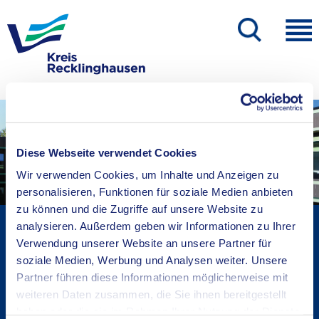
Diese Webseite verwendet Cookies
Wir verwenden Cookies, um Inhalte und Anzeigen zu
personalisieren, Funktionen für soziale Medien anbieten
zu können und die Zugriffe auf unsere Website zu
Kreisverwaltung A-Z
analysieren. Außerdem geben wir Informationen zu Ihrer
Verwendung unserer Website an unsere Partner für
Bekanntmachungen
soziale Medien, Werbung und Analysen weiter. Unsere
Ortsrecht
Partner führen diese Informationen möglicherweise mit
Karriere beim Kreis
weiteren Daten zusammen, die Sie ihnen bereitgestellt
Bürger-, Ideen- und Beschwerdecenter
haben oder die sie im Rahmen Ihrer Nutzung der Dienste