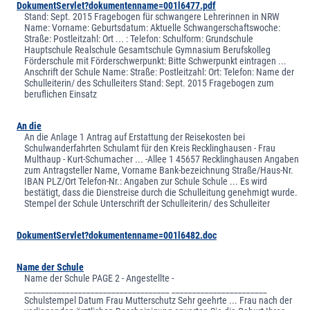
DokumentServlet?dokumentenname=001l6477.pdf
Stand: Sept. 2015 Fragebogen für schwangere Lehrerinnen in NRW
Name: Vorname: Geburtsdatum: Aktuelle Schwangerschaftswoche:
Straße: Postleitzahl: Ort ... : Telefon: Schulform: Grundschule
Hauptschule Realschule Gesamtschule Gymnasium Berufskolleg
Förderschule mit Förderschwerpunkt: Bitte Schwerpunkt eintragen ...
Anschrift der Schule Name: Straße: Postleitzahl: Ort: Telefon: Name der
Schulleiterin/ des Schulleiters Stand: Sept. 2015 Fragebogen zum
beruflichen Einsatz
An die
An die Anlage 1 Antrag auf Erstattung der Reisekosten bei
Schulwanderfahrten Schulamt für den Kreis Recklinghausen - Frau
Multhaup - Kurt-Schumacher ... -Allee 1 45657 Recklinghausen Angaben
zum Antragsteller Name, Vorname Bank-bezeichnung Straße/Haus-Nr.
IBAN PLZ/Ort Telefon-Nr.: Angaben zur Schule Schule ... Es wird
bestätigt, dass die Dienstreise durch die Schulleitung genehmigt wurde.
Stempel der Schule Unterschrift der Schulleiterin/ des Schulleiter
DokumentServlet?dokumentenname=001l6482.doc
Name der Schule
Name der Schule PAGE 2 - Angestellte -
___________________________________ _______________________
Schulstempel Datum Frau Mutterschutz Sehr geehrte ... Frau nach der