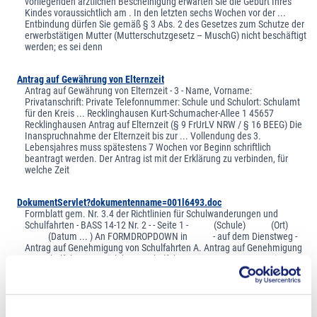
vorliegenden ärztlichen Bescheinigung erwarten Sie die Geburt Ihres
Kindes voraussichtlich am . In den letzten sechs Wochen vor der ...
Entbindung dürfen Sie gemäß § 3 Abs. 2 des Gesetzes zum Schutze der
erwerbstätigen Mutter (Mutterschutzgesetz – MuschG) nicht beschäftigt
werden; es sei denn
Antrag auf Gewährung von Elternzeit
Antrag auf Gewährung von Elternzeit - 3 - Name, Vorname:
Privatanschrift: Private Telefonnummer: Schule und Schulort: Schulamt
für den Kreis ... Recklinghausen Kurt-Schumacher-Allee 1 45657
Recklinghausen Antrag auf Elternzeit (§ 9 FrUrLV NRW / § 16 BEEG) Die
Inanspruchnahme der Elternzeit bis zur ... Vollendung des 3.
Lebensjahres muss spätestens 7 Wochen vor Beginn schriftlich
beantragt werden. Der Antrag ist mit der Erklärung zu verbinden, für
welche Zeit
DokumentServlet?dokumentenname=001l6493.doc
Formblatt gem. Nr. 3.4 der Richtlinien für Schulwanderungen und
Schulfahrten - BASS 14-12 Nr. 2 - - Seite 1 - (Schule) (Ort)
(Datum ... ) An FORMDROPDOWN in - auf dem Dienstweg -
Antrag auf Genehmigung von Schulfahrten A. Antrag auf Genehmigung
von Schulfahrten 1. Ziel der ... Schulfahrt FORMDROPDOWN 2. Die
geplante Veranstaltung wird durchgeführt von der/dem/den
FORMDROPDOWN 3. Ziel der Schulfahrt: 4. Ort des Beginns
der