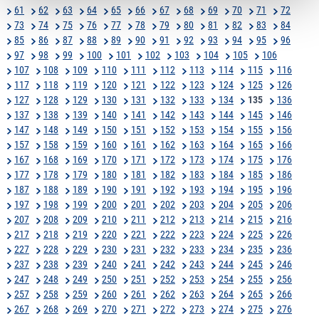
61
62
63
64
65
66
67
68
69
70
71
72
73
74
75
76
77
78
79
80
81
82
83
84
85
86
87
88
89
90
91
92
93
94
95
96
97
98
99
100
101
102
103
104
105
106
107
108
109
110
111
112
113
114
115
116
117
118
119
120
121
122
123
124
125
126
127
128
129
130
131
132
133
134
135
136
137
138
139
140
141
142
143
144
145
146
147
148
149
150
151
152
153
154
155
156
157
158
159
160
161
162
163
164
165
166
167
168
169
170
171
172
173
174
175
176
177
178
179
180
181
182
183
184
185
186
187
188
189
190
191
192
193
194
195
196
197
198
199
200
201
202
203
204
205
206
207
208
209
210
211
212
213
214
215
216
217
218
219
220
221
222
223
224
225
226
227
228
229
230
231
232
233
234
235
236
237
238
239
240
241
242
243
244
245
246
247
248
249
250
251
252
253
254
255
256
257
258
259
260
261
262
263
264
265
266
267
268
269
270
271
272
273
274
275
276