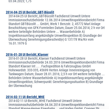
03.04.2023; 1,75
2014-04-25 UI Bericht_GBT-Bücolit
2014-04-25 UI Bericht_GBT-Bücolit Fachdienst Umwelt Untere
Immissionsschutzbehörde 12.06.2014 Umweltinspektionsbericht Firma
Standort GBT-Bücolit ... GmbH, Werk 1 Benzstr. 2, 45772 Marl Anlage
Beschichtung von GFK-Formteilen Datum; Dauer 25.04.2014; 2 h vor Ort
weitere beteiligte Behörden Untere ... Wasserbehörde A)
Inspektionsumfang angekündigte Umweltinspektion B) Grundlage der
Überwachung Genehmigungsbescheid(e) G 137/78 Wa/Kn vom
16.01.1979 G
2016-01-28 UI Bericht_Klaeser
2016-01-28 UI Bericht_Klaeser Fachdienst Umwelt Untere
Immissionsschutzbehörde 24.03.2016 Umweltinspektionsbericht Firma
Standort Klaeser Int ... . Fachspedition & Fahrzeugbau GmbH
Hohewardstr. 333-335, 45699 Herten Anlage Innenreinigung von
Tankwagen Datum; Dauer 28.01.2016; 2,5 h vor Ort weitere beteiligte ...
Behörden Untere Wasserbehörde A) Inspektionsumfang angekündigte
Umweltinspektion; Schwerpunkt: Genehmigungssituation B) Grundlage
der Überwachung
2014-02-11 UI-Bericht_WHE
2014-02-11 UI-Bericht_WHE Fachdienst Umwelt Untere
Immissionsschutzbehörde 04.04.2014 Umweltinspektionsbericht Firma
Standort Wanne-Herner Eisenbahn ... und Hafen GmbH, Cranger Str.,