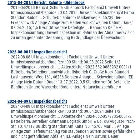
2015-04-20 UI Bericht_Schulte -Uhlenbrock
2015-04-20 UI Bericht_Schulte -Uhlenbrock Fachdienst Umwelt Untere
Immissionsschutzbehörde 20.04.2015 Umweltinspektionsbericht Firma
Standort Rudolf ... Schulte-Uhlenbrock Markenweg 3, 45739 Oer-
Erkenschwick Anlage Anlage zum Halten von Schweinen Datum; Dauer
07.04.2015; 1,5 h vor Ort weitere beteiligte ... Behörden Keine A)
Inspektionsumfang Umweltinspektion im Rahmen der Abnahmerevision
zu unten genannter Genehmigung B) Grundlage der Überwachung
2022-08-08 UI Inspektionsbericht
2022-08-08 UI Inspektionsbericht Fachdienst Umwelt Untere
Immissionsschutzbehörde Rev.: 00 Stand: 08.08.2022 Seite 1/2
Umweltinspektionsbericht ... Aktenzeichen 2022-562-0883932-0001/1
Betreiberin/Betreiber Landwirtschaftsbetrieb G. Große-Kock Standort
Lasthausener Weg 161, 46286 Dorsten Anlage ... Schweinehaltung IED-
Anlage Nein Datum; Dauer 13.07.2022, 0,5 Stunden vor Ort Beteiligte
Behörden Untere Wasserbehörde, untere Naturschutzbehörde A
2024-04-09 UI Inspektionsbericht
2024-04-09 UI Inspektionsbericht Fachdienst Umwelt Untere
Immissionsschutzbehörde Rev.: 00 Stand: 09.04.2024 Seite 1/2
Umweltinspektionsbericht ... Aktenzeichen 2024-562-0579735-0001/2
Betreiberin/Betreiber Ruhrmann Logistik GmbH & Co. KG August-Hirsch-
Str. 10, 47119 Duisburg Standort Am Kanal 90, 45768 Marl ... Anlage
Anlage zum Hafenumschlag von staubenden Gütern sowie gefährlichen
und nicht gefährlichen Abfällen IED-Anlage Nein Datum; Dauer