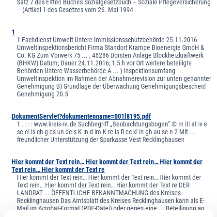
Satz 7 des Elften Buches Sozialgesetzbuch – Soziale Pflegeversicherung
– (Artikel 1 des Gesetzes vom 26. Mai 1994
1
1 Fachdienst Umwelt Untere Immissionsschutzbehörde 25.11.2016
Umweltinspektionsbericht Firma Standort Krampe Bioenergie GmbH &
Co. KG Zum Vorwerk 75 ... , 46286 Dorsten Anlage Blockheizkraftwerk
(BHKW) Datum; Dauer 24.11.2016; 1,5 h vor Ort weitere beteiligte
Behörden Untere Wasserbehörde A ... ) Inspektionsumfang
Umweltinspektion im Rahmen der Abnahmerevision zur unten genannter
Genehmigung B) Grundlage der Überwachung Genehmigungsbescheid
Genehmigung 70.5
DokumentServlet?dokumentenname=001l8195.pdf
1 . : : : www.kreis-re.de Suchbegriff „Beobachtungsbogen“ © In iti at iv e
se el is ch g es un de s K in d im K re is R ec kl in gh au se n 2 Mit ...
freundlicher Unterstützung der Sparkasse Vest Recklinghausen
Hier kommt der Text rein… Hier kommt der Text rein… Hier kommt der
Text rein… Hier kommt der Text re
Hier kommt der Text rein… Hier kommt der Text rein… Hier kommt der
Text rein… Hier kommt der Text rein… Hier kommt der Text re DER
LANDRAT ... ÖFFENTLICHE BEKANNTMACHUNG des Kreises
Recklinghausen Das Amtsblatt des Kreises Recklinghausen kann als E-
Mail im Acrobat-Format (PDF-Datei) oder gegen eine ... Beteiligung an
den Portokosten i.H.v. 30,00 Euro jährlich abonniert werden (siehe