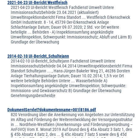
2021-04-23 UI-Bericht Westfleisch
2021-04-23 UI-Bericht Westfleisch Fachdienst Umwelt Untere
Immissionsschutzbehörde 23.04.2021 (aktualisiert)
Umweltinspektionsbericht Firma Standort ... Westfleisch Erkenschwick
GmbH Industriestr. 8 - 14, 45739 Oer-Erkenschwick Anlage
Schlachtanlage Datum; Dauer 09.07.2020; 2 Std. vor Ort weitere
beteiligte ... Behörden - A) Inspektionsumfang angekündigte
Umweltinspektion, Schwerpunkt: Immissionsschutz; Abluft und Lärm B)
Grundlage der Überwachung
2014-02-10 UI-Bericht_Schultejann
2014-02-10 UI-Bericht_Schultejann Fachdienst Umwelt Untere
Immissionsschutzbehörde 04.04.2014 Umweltinspektionsbericht Firma
Standort Schultejann ... , Hans-Jürgen Bakeler Weg 21, 46286 Dorsten
Anlage Tierhaltungsanlage Datum; Dauer 10.02.2014; 1,5 h vor Ort
weitere beteiligte Behörden Untere ... Wasserbehörde A)
Inspektionsumfang angekündigte Umweltinspektion; Schwerpunkte:
Immissions- und Gewässerschutz B) Grundlage der Überwachung
Genehmigungsbescheid(e
DokumentServlet?dokumentenname=001l8186.pdf
820 Verordnung über die Anerkennung von Angeboten zur Unterstützung
im Alltag und Förderung der Weiterentwicklung der Versorgungsstruktur
in ... Nordrhein-Westfalen (Anerkennungs- und Förderungsverordnung –
AnFöVO) Vom X. Monat 2019 Auf Grund des § 45a Absatz 3 Satz 1, des
§ 45b Absatz 4 Satz 2, des ... § 45c Absatz 7 Satz 5 sowie des § 45d