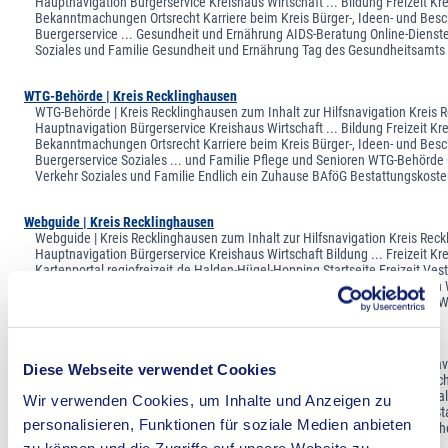
Hauptnavigation Bürgerservice Kreishaus Wirtschaft ... Bildung Freizeit Kr
Bekanntmachungen Ortsrecht Karriere beim Kreis Bürger-, Ideen- und Besc
Buergerservice ... Gesundheit und Ernährung AIDS-Beratung Online-Dienst
Soziales und Familie Gesundheit und Ernährung Tag des Gesundheitsamts 
WTG-Behörde | Kreis Recklinghausen
WTG-Behörde | Kreis Recklinghausen zum Inhalt zur Hilfsnavigation Kreis
Hauptnavigation Bürgerservice Kreishaus Wirtschaft ... Bildung Freizeit Kr
Bekanntmachungen Ortsrecht Karriere beim Kreis Bürger-, Ideen- und Besc
Buergerservice Soziales ... und Familie Pflege und Senioren WTG-Behörde
Verkehr Soziales und Familie Endlich ein Zuhause BAföG Bestattungskoste
Webguide | Kreis Recklinghausen
Webguide | Kreis Recklinghausen zum Inhalt zur Hilfsnavigation Kreis Rec
Hauptnavigation Bürgerservice Kreishaus Wirtschaft Bildung ... Freizeit Kr
Kartenportal regiofreizeit.de Halden-Hügel-Hopping Startseite Freizeit Ve
Freizeit im Vest Tourismus im Vest ... Touristische Highlights Vest erleb
Inhalt der Seite Webguide für mehr Erleben im Vest www.regiofreizeit.de 
Finanzierungsmöglichkeiten | Kreis Recklinghausen
Finanzierungsmöglichkeiten | Kreis Recklinghausen zum Inhalt zur Hilfsnav
Diese Webseite verwendet Cookies
Recklinghausen Suche Hauptnavigation Bürgerservice Kreishaus ... Wirtscha
Kreisverwaltung A-Z Anfahrt zum Startercenter Aktuelles Veranstaltungska
Wir verwenden Cookies, um Inhalte und Anzeigen zu
Wirtschaftsförderung Startseite ... Wirtschaft Gründung und Entwicklung St
personalisieren, Funktionen für soziale Medien anbieten
Finanzierungsmöglichkeiten Hilfestellungen zu aktuellen Energiefragen 
Standort und