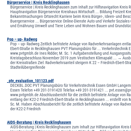
Bürgerservice | Kreis Recklinghausen
Bürgerservice | Kreis Recklinghausen zum Inhalt zur Hilfsnavigation Kreis
Hauptnavigation Bürgerservice Kreishaus Wirtschaft ... Bildung Freizeit Kr
Bekanntmachungen Ortsrecht Karriere beim Kreis Bürger-, Ideen- und Besc
Buergerservice ... Bürgerservice Online-Dienste Auto und Verkehr Soziales
und Ernährung Umwelt und Tiere Leben und Wohnen Bauen und Grundstüc
Pop – up- Radweg
Pop – up- Radweg Zeitlich befristete Anlage von Radverkehrsanlagen entlan
Ebert-Straße in Recklinghausen PVT Planungsbüro für ... Verkehrstechnik
www.pvtgmbh.de Ines Ridder, M. Sc. 1 Aufgabenstellung und Ausgangssit
Kreistagsbeschluss November 2019 zum Vestischen Klimapakt ... → Ausb
der Kreisstraßen Ziel: Radverkehrsanteil steigern K 22 – Friedrich-Ebert-Stra
Stadteilübergreifende
_ptv_evaluation_101123.pdf
DECKBL.DOC PVT Planungsbüro für Verkehrstechnik Essen GmbH Langema
Essen Telefon +49 201-3191420 Telefax +49 201-3191421 ... pvt.essen@
www.pvtgmbh.de Abschlussbericht für die zeitlich befristete Anlage von 
entlang der K22-2 Friedrich-Ebert-Straße in Recklinghausen ... erstellt von 
Sc. M. Haben Abschlussbericht für die zeitlich befristete Anlage von Radv
der K22-2 Friedrich
AIDS-Beratung | Kreis Recklinghausen
AIDS-Beratung | Kreis Recklinghausen zum Inhalt zur Hilfsnavigation Krei