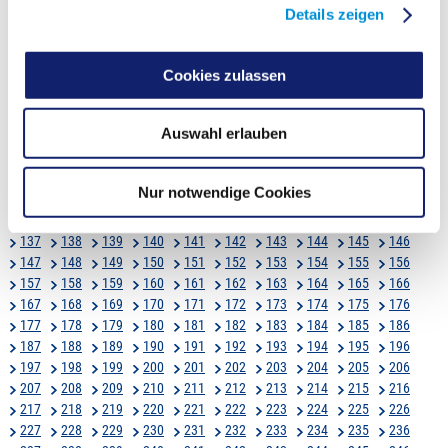
13
14
15
16
17
18
19
20
21
22
23
24
Details zeigen
25
26
27
28
29
30
31
32
33
34
35
36
37
38
39
40
41
42
43
44
45
46
47
48
49
50
51
52
53
54
55
56
57
58
59
60
Cookies zulassen
61
62
63
64
65
66
67
68
69
70
71
72
73
74
75
76
77
78
79
80
81
82
83
84
Auswahl erlauben
85
86
87
88
89
90
91
92
93
94
95
96
97
98
99
100
101
102
103
104
105
106
107
108
109
110
111
112
113
114
115
116
Nur notwendige Cookies
117
118
119
120
121
122
123
124
125
126
127
128
129
130
131
132
133
134
135
136
137
138
139
140
141
142
143
144
145
146
147
148
149
150
151
152
153
154
155
156
157
158
159
160
161
162
163
164
165
166
167
168
169
170
171
172
173
174
175
176
177
178
179
180
181
182
183
184
185
186
187
188
189
190
191
192
193
194
195
196
197
198
199
200
201
202
203
204
205
206
207
208
209
210
211
212
213
214
215
216
217
218
219
220
221
222
223
224
225
226
227
228
229
230
231
232
233
234
235
236