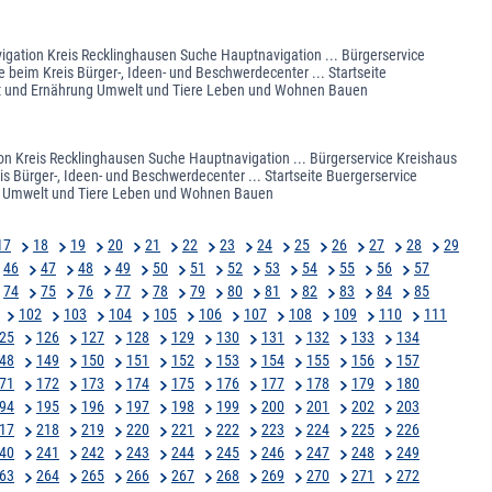
igation Kreis Recklinghausen Suche Hauptnavigation ... Bürgerservice
 beim Kreis Bürger-, Ideen- und Beschwerdecenter ... Startseite
eit und Ernährung Umwelt und Tiere Leben und Wohnen Bauen
ion Kreis Recklinghausen Suche Hauptnavigation ... Bürgerservice Kreishaus
s Bürger-, Ideen- und Beschwerdecenter ... Startseite Buergerservice
ung Umwelt und Tiere Leben und Wohnen Bauen
17
18
19
20
21
22
23
24
25
26
27
28
29
46
47
48
49
50
51
52
53
54
55
56
57
74
75
76
77
78
79
80
81
82
83
84
85
102
103
104
105
106
107
108
109
110
111
25
126
127
128
129
130
131
132
133
134
48
149
150
151
152
153
154
155
156
157
71
172
173
174
175
176
177
178
179
180
94
195
196
197
198
199
200
201
202
203
17
218
219
220
221
222
223
224
225
226
40
241
242
243
244
245
246
247
248
249
63
264
265
266
267
268
269
270
271
272