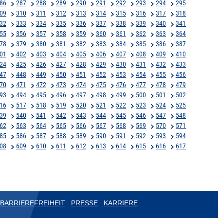
86
287
288
289
290
291
292
293
294
295
09
310
311
312
313
314
315
316
317
318
32
333
334
335
336
337
338
339
340
341
55
356
357
358
359
360
361
362
363
364
78
379
380
381
382
383
384
385
386
387
01
402
403
404
405
406
407
408
409
410
24
425
426
427
428
429
430
431
432
433
47
448
449
450
451
452
453
454
455
456
70
471
472
473
474
475
476
477
478
479
93
494
495
496
497
498
499
500
501
502
16
517
518
519
520
521
522
523
524
525
39
540
541
542
543
544
545
546
547
548
62
563
564
565
566
567
568
569
570
571
85
586
587
588
589
590
591
592
593
594
08
609
610
611
612
613
614
615
616
617
BARRIEREFREIHEIT
PRESSE
KARRIERE