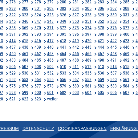
75
276
277
278
279
280
281
282
283
284
285
2
98
299
300
301
302
303
304
305
306
307
308
3
21
322
323
324
325
326
327
328
329
330
331
3
44
345
346
347
348
349
350
351
352
353
354
3
67
368
369
370
371
372
373
374
375
376
377
3
90
391
392
393
394
395
396
397
398
399
400
4
13
414
415
416
417
418
419
420
421
422
423
4
36
437
438
439
440
441
442
443
444
445
446
4
59
460
461
462
463
464
465
466
467
468
469
4
82
483
484
485
486
487
488
489
490
491
492
4
05
506
507
508
509
510
511
512
513
514
515
5
28
529
530
531
532
533
534
535
536
537
538
5
51
552
553
554
555
556
557
558
559
560
561
5
74
575
576
577
578
579
580
581
582
583
584
5
97
598
599
600
601
602
603
604
605
606
607
6
20
621
622
623
weiter
PRESSUM
DATENSCHUTZ
COOKIEANPASSUNGEN
ERKLÄRUNG 