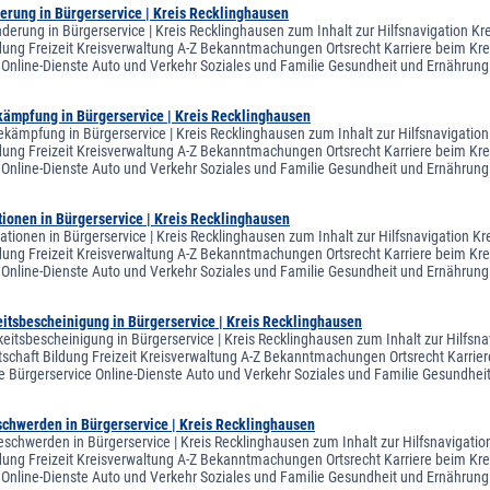
erung in Bürgerservice | Kreis Recklinghausen
derung in Bürgerservice | Kreis Recklinghausen zum Inhalt zur Hilfsnavigation K
ldung Freizeit Kreisverwaltung A-Z Bekanntmachungen Ortsrecht Karriere beim Krei
 Online-Dienste Auto und Verkehr Soziales und Familie Gesundheit und Ernähr
ämpfung in Bürgerservice | Kreis Recklinghausen
kämpfung in Bürgerservice | Kreis Recklinghausen zum Inhalt zur Hilfsnavigation
ldung Freizeit Kreisverwaltung A-Z Bekanntmachungen Ortsrecht Karriere beim Krei
 Online-Dienste Auto und Verkehr Soziales und Familie Gesundheit und Ernähr
ionen in Bürgerservice | Kreis Recklinghausen
tionen in Bürgerservice | Kreis Recklinghausen zum Inhalt zur Hilfsnavigation K
ldung Freizeit Kreisverwaltung A-Z Bekanntmachungen Ortsrecht Karriere beim Krei
 Online-Dienste Auto und Verkehr Soziales und Familie Gesundheit und Ernähr
itsbescheinigung in Bürgerservice | Kreis Recklinghausen
eitsbescheinigung in Bürgerservice | Kreis Recklinghausen zum Inhalt zur Hilfsn
tschaft Bildung Freizeit Kreisverwaltung A-Z Bekanntmachungen Ortsrecht Karriere
e Bürgerservice Online-Dienste Auto und Verkehr Soziales und Familie Gesundh
chwerden in Bürgerservice | Kreis Recklinghausen
schwerden in Bürgerservice | Kreis Recklinghausen zum Inhalt zur Hilfsnavigatio
ldung Freizeit Kreisverwaltung A-Z Bekanntmachungen Ortsrecht Karriere beim Krei
 Online-Dienste Auto und Verkehr Soziales und Familie Gesundheit und Ernähr