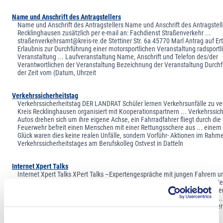
Name und Anschrift des Antragstellers
Name und Anschrift des Antragstellers Name und Anschrift des Antragstell
Recklinghausen zusätzlich per e-mail an: Fachdienst Straßenverkehr ...
straßenverkehrsamt@kreis-re.de Stettiner Str. 6a 45770 Marl Antrag auf Ert
Erlaubnis zur Durchführung einer motorsportlichen Veranstaltung radsportl
Veranstaltung ... Laufveranstaltung Name, Anschrift und Telefon des/der
Verantwortlichen der Veranstaltung Bezeichnung der Veranstaltung Durchf
der Zeit vom (Datum, Uhrzeit
Verkehrssicherheitstag
Verkehrssicherheitstag DER LANDRAT Schüler lernen Verkehrsunfälle zu v
Kreis Recklinghausen organisiert mit Kooperationspartnern ... Verkehrssic
Autos drehen sich um ihre eigene Achse, ein Fahrradfahrer fliegt durch die 
Feuerwehr befreit einen Menschen mit einer Rettungsschere aus ... eine
Glück waren dies keine realen Unfälle, sondern Vorführ- Aktionen im Rahm
Verkehrssicherheitstages am Berufskolleg Ostvest in Datteln
Internet Xpert Talks
Internet Xpert Talks XPert Talks –Expertengespräche mit jungen Fahrern u
zur Verbesserung der Verkehrssicherheit Im Kreis Recklinghausen ... starte
Dezember 2010 die Ausbildung von insgesamt 90 Moderatoren, um mit de
Erwachsenen zum Thema „Verkehrssicherheit“ ins Gespräch zu kommen ...
Altersgruppe der 18 bis 24-Jährigen ist überproportional häufig und schwer
Verkehrsunfällen beteiligt. Ihre Wahrscheinlichkeit, verletzt oder gar