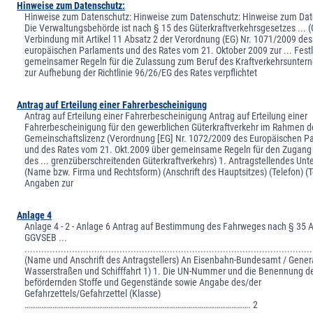
Hinweise zum Datenschutz:
Hinweise zum Datenschutz: Hinweise zum Datenschutz: Hinweise zum Dat
Die Verwaltungsbehörde ist nach § 15 des Güterkraftverkehrsgesetzes ... (
Verbindung mit Artikel 11 Absatz 2 der Verordnung (EG) Nr. 1071/2009 des
europäischen Parlaments und des Rates vom 21. Oktober 2009 zur ... Fes
gemeinsamer Regeln für die Zulassung zum Beruf des Kraftverkehrsunter
zur Aufhebung der Richtlinie 96/26/EG des Rates verpflichtet
Antrag auf Erteilung einer Fahrerbescheinigung
Antrag auf Erteilung einer Fahrerbescheinigung Antrag auf Erteilung einer
Fahrerbescheinigung für den gewerblichen Güterkraftverkehr im Rahmen de
Gemeinschaftslizenz (Verordnung [EG] Nr. 1072/2009 des Europäischen P
und des Rates vom 21. Okt.2009 über gemeinsame Regeln für den Zugang
des ... grenzüberschreitenden Güterkraftverkehrs) 1. Antragstellendes U
(Name bzw. Firma und Rechtsform) (Anschrift des Hauptsitzes) (Telefon) (T
Angaben zur
Anlage 4
Anlage 4 - 2 - Anlage 6 Antrag auf Bestimmung des Fahrweges nach § 35 A
GGVSEB ...
.......................................................................................................
(Name und Anschrift des Antragstellers) An Eisenbahn-Bundesamt / Genera
Wasserstraßen und Schifffahrt 1) 1. Die UN-Nummer und die Benennung der
befördernden Stoffe und Gegenstände sowie Angabe des/der
Gefahrzettels/Gefahrzettel (Klasse)
…………………………………………………………………………………………………………. 2