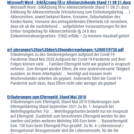
Microsoft Word - ErklÃ¤rung fÃ¼r Alleinerziehende Stand 11 08 21.docx
Microsoft Word - ErklÃ¤rung fÃ¼r Alleinerziehende Stand 11 08 21.docx
Erklärung für Alleinerziehende (Versicherung zum Entlastungsbetrag ... )
Aktenzeichen, soweit bekannt Name, Vorname, Geburtsdatum des
Kindes Name, Vorname des antragstellenden Elternteils Ich versichere,
dass ich ab die nachstehend ... aufgeführten Voraussetzungen für den
Entlas- tungsbetrag für Alleinerziehende (§ 24 b des
Einkommensteuergesetzes - EStG) erfülle: • Zu meinem Haushalt gehört
erl-uterungen%20zu%20den%20sonderregelungen-%20001l9730.pdf
Erläuterungen zu den Sonderregelungen aufgrund der Covid-19-
Pandemie Stand Mai 2020 Aufgrund der Covid-19-Pandemie und ihrer
Folgen können viele ... Familien Elterngeld nicht wie geplant in Anspruch
nehmen. Zum Beispiel werden Eltern, die eine systemrelevante Tätigkeit
ausüben, an ihrem Arbeitsplatz ... benötigt und müssen mehr
Wochenstunden arbeiten als geplant. Anderseits führt die Covid-19-
Pandemie auch dazu, dass Eltern nicht oder weniger als geplant
Erläuterungen zum Elterngeld, Stand Mai 2010
Erläuterungen zum Elterngeld, Stand Mai 2010 Erläuterungen zum
Elterngeldantrag Stand September 2021 Zu Nr. 1: Anspruch bei
Mehrlingsgeburten: Für ... Mehrlingsgeburten besteht nur ein Anspruch
auf Elterngeld. Zusätzlich zum berechneten Elterngeld werden für den
zweiten und jeden weiteren Mehrling 300 Euro beim ... Basiselterngeld
bzw. 150 Euro beim Elterngeld Plus gezahlt. Zu Nr. 4: Lebensmonat /
Bezugsmonat: Bezugsmonate sind die Lebensmonate, für die Sie