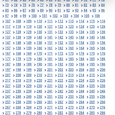
73
74
75
76
77
78
79
80
81
82
83
84
85
86
87
88
89
90
91
92
93
94
95
96
97
98
99
100
101
102
103
104
105
106
107
108
109
110
111
112
113
114
115
116
117
118
119
120
121
122
123
124
125
126
127
128
129
130
131
132
133
134
135
136
137
138
139
140
141
142
143
144
145
146
147
148
149
150
151
152
153
154
155
156
157
158
159
160
161
162
163
164
165
166
167
168
169
170
171
172
173
174
175
176
177
178
179
180
181
182
183
184
185
186
187
188
189
190
191
192
193
194
195
196
197
198
199
200
201
202
203
204
205
206
207
208
209
210
211
212
213
214
215
216
217
218
219
220
221
222
223
224
225
226
227
228
229
230
231
232
233
234
235
236
237
238
239
240
241
242
243
244
245
246
247
248
249
250
251
252
253
254
255
256
257
258
259
260
261
262
263
264
265
266
267
268
269
270
271
272
273
274
275
276
277
278
279
280
281
282
283
284
285
286