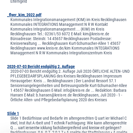
Elterngeld
_flyer_kim_2022.pdf
Kommunales Integrationsmanagement (KIM) im Kreis Recklinghausen
Kommunales INTEGRATIONS Managgement N R W Kontakt
Kommunales Integrationsmanagement ... (KIM) im Kreis
Recklinghausen Tel.: 02361/53 6072 E-Mail: kim@kreis-re.de
Büroadresse: Steinstr. 14 45657 Recklinghausen Postadresse:
Kreisverwaltung ... Recklinghausen Kurt-Schumacher-Allee 1 45657
Recklinghausen www.kreis-re.de/kim Kommunales INTEGRATIONS
Managgement N R W Kommunales Integrationszentrum Kreis
2020-07-03 Bericht endgültig 2. Auflage
2020-07-03 Bericht endgültig 2. Auflage Juli 2020 ÖRTLICHE ALTEN- UND
PFLEGEBEDARFSPLANUNG des Kreises Recklinghausen Impressum
Herausgeber: Kreis ... Recklinghausen | Der Landrat Ressort 57.1
Seniorenangelegenheiten und Betreuungsstelle Kurt-Schumacher-Allee
1 45657 Recklinghausen E-Mail: info@kreis-re.de ... Redaktion: Barbara
Hansen E-Mail: b.hansen@kreis-re.de Recklinghausen, Juli 2020 - 1 -
Örtliche Alten- und Pflegebedarfsplanung 2020 des Kreises
Slide 1
Slide 1 Bedürfnisse und Bedarfe im altengerechten Q uart ier Michael C
irkel, Inst itut A rbeit und T echnik Fachtagung: Wie kann altersgerechte
Q ... uart iersentw icklung fachübergreifend und kreisw eit gelingen?
Recklinghausen, 0 6 .0 7 .2 0 1 7 • A spekte der Stadtplanung • A spekte