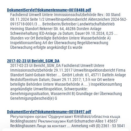
DokumentServlet?dokumentenname=001l8488.pdf
Fachdienst Umwelt Untere Immissionsschutzbehörde Rev.: 00 Stand:
08.11.2024 Seite 1/2 Umweltinspektionsbericht Aktenzeichen 2024-562-
0915718-0001/3 ... Betreiberin/Betreiber Landwirtschaftsbetrieb
Heiming Standort Rekener Str. 64, 46286 Dorsten Anlage
Schweinehaltung IED-Anlage Ja Datum; Dauer 09.10.2024, 0,25 ...
Stunden vor Ort Beteiligte Behörden Untere Wasserbehörde A)
Inspektionsumfang Art der Überwachung Regelüberwachung
Überwachung erfolgte angekündigt Es wurde
2017-02-23 UI Bericht_SGW_DA
2017-02-23 UI Bericht_SGW_DA Fachdienst Umwelt Untere
Immissionsschutzbehörde 29.11.2017 Umweltinspektionsbericht Firma
Standort Saint-Gobain Weber ... GmbH Lohstr. 61, 45711 Datteln Anlage
Reststoffzentrum Datum; Dauer 29.11.2017; 1,5 h vor Ort weitere
beteiligte Behörden Untere Wasserbehörde A ... ) Inspektionsumfang
angekündigte Umweltinspektion, Schwerpunkte:
Genehmigungssituation, Wasserrecht B) Grundlage der Überwachung
Genehmigungsbescheid(e) G
DokumentServlet?dokumentenname=001l8497.pdf
Регулаторен орган/ Орднунгзамт Kreishaus/областна къща
Recklinghausen/ Реклингхаузен Kurt-Schumacher-Allee 1 45657
Recklinghausen Лице за контакт ... Anmelung +49 (0) 2361 - 53 5041
Gewerbe +49 (0) 2361 - 53 5042 gewerbe@kreis-re.de Работно време: