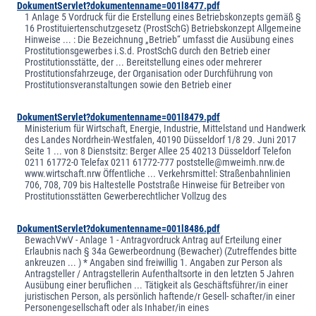
DokumentServlet?dokumentenname=001l8477.pdf
1 Anlage 5 Vordruck für die Erstellung eines Betriebskonzepts gemäß §
16 Prostituiertenschutzgesetz (ProstSchG) Betriebskonzept Allgemeine
Hinweise ... : Die Bezeichnung „Betrieb“ umfasst die Ausübung eines
Prostitutionsgewerbes i.S.d. ProstSchG durch den Betrieb einer
Prostitutionsstätte, der ... Bereitstellung eines oder mehrerer
Prostitutionsfahrzeuge, der Organisation oder Durchführung von
Prostitutionsveranstaltungen sowie den Betrieb einer
DokumentServlet?dokumentenname=001l8479.pdf
Ministerium für Wirtschaft, Energie, Industrie, Mittelstand und Handwerk
des Landes Nordrhein-Westfalen, 40190 Düsseldorf 1/8 29. Juni 2017
Seite 1 ... von 8 Dienstsitz: Berger Allee 25 40213 Düsseldorf Telefon
0211 61772-0 Telefax 0211 61772-777 poststelle@mweimh.nrw.de
www.wirtschaft.nrw Öffentliche ... Verkehrsmittel: Straßenbahnlinien
706, 708, 709 bis Haltestelle Poststraße Hinweise für Betreiber von
Prostitutionsstätten Gewerberechtlicher Vollzug des
DokumentServlet?dokumentenname=001l8486.pdf
BewachVwV - Anlage 1 - Antragvordruck Antrag auf Erteilung einer
Erlaubnis nach § 34a Gewerbeordnung (Bewacher) (Zutreffendes bitte
ankreuzen ... ) * Angaben sind freiwillig 1. Angaben zur Person als
Antragsteller / Antragstellerin Aufenthaltsorte in den letzten 5 Jahren
Ausübung einer beruflichen ... Tätigkeit als Geschäftsführer/in einer
juristischen Person, als persönlich haftende/r Gesell- schafter/in einer
Personengesellschaft oder als Inhaber/in eines