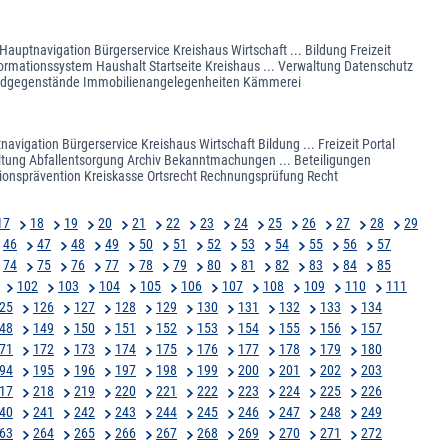
auptnavigation Bürgerservice Kreishaus Wirtschaft ... Bildung Freizeit
ormationssystem Haushalt Startseite Kreishaus ... Verwaltung Datenschutz
Fundgegenstände Immobilienangelegenheiten Kämmerei
avigation Bürgerservice Kreishaus Wirtschaft Bildung ... Freizeit Portal
altung Abfallentsorgung Archiv Bekanntmachungen ... Beteiligungen
onsprävention Kreiskasse Ortsrecht Rechnungsprüfung Recht
17
18
19
20
21
22
23
24
25
26
27
28
29
46
47
48
49
50
51
52
53
54
55
56
57
74
75
76
77
78
79
80
81
82
83
84
85
102
103
104
105
106
107
108
109
110
111
25
126
127
128
129
130
131
132
133
134
48
149
150
151
152
153
154
155
156
157
71
172
173
174
175
176
177
178
179
180
94
195
196
197
198
199
200
201
202
203
17
218
219
220
221
222
223
224
225
226
40
241
242
243
244
245
246
247
248
249
63
264
265
266
267
268
269
270
271
272