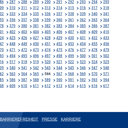
86
287
288
289
290
291
292
293
294
295
09
310
311
312
313
314
315
316
317
318
32
333
334
335
336
337
338
339
340
341
55
356
357
358
359
360
361
362
363
364
78
379
380
381
382
383
384
385
386
387
01
402
403
404
405
406
407
408
409
410
24
425
426
427
428
429
430
431
432
433
47
448
449
450
451
452
453
454
455
456
70
471
472
473
474
475
476
477
478
479
93
494
495
496
497
498
499
500
501
502
16
517
518
519
520
521
522
523
524
525
39
540
541
542
543
544
545
546
547
548
62
563
564
565
566
567
568
569
570
571
85
586
587
588
589
590
591
592
593
594
08
609
610
611
612
613
614
615
616
617
BARRIEREFREIHEIT
PRESSE
KARRIERE