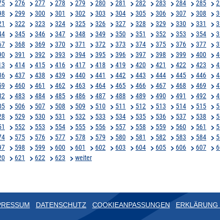
75
276
277
278
279
280
281
282
283
284
285
2
98
299
300
301
302
303
304
305
306
307
308
3
21
322
323
324
325
326
327
328
329
330
331
3
44
345
346
347
348
349
350
351
352
353
354
3
67
368
369
370
371
372
373
374
375
376
377
3
90
391
392
393
394
395
396
397
398
399
400
4
13
414
415
416
417
418
419
420
421
422
423
4
36
437
438
439
440
441
442
443
444
445
446
4
59
460
461
462
463
464
465
466
467
468
469
4
82
483
484
485
486
487
488
489
490
491
492
4
05
506
507
508
509
510
511
512
513
514
515
5
28
529
530
531
532
533
534
535
536
537
538
5
51
552
553
554
555
556
557
558
559
560
561
5
74
575
576
577
578
579
580
581
582
583
584
5
97
598
599
600
601
602
603
604
605
606
607
6
20
621
622
623
weiter
PRESSUM
DATENSCHUTZ
COOKIEANPASSUNGEN
ERKLÄRUNG 