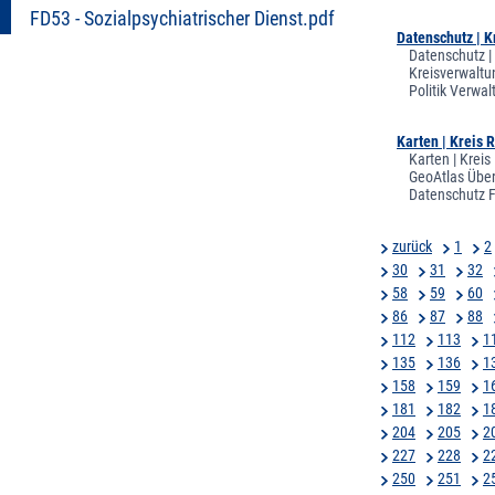
FD53 - Sozialpsychiatrischer Dienst.pdf
Datenschutz | 
Datenschutz |
Kreisverwaltu
Politik Verw
Karten | Kreis 
Karten | Kreis
GeoAtlas Über
Datenschutz 
zurück
1
2
30
31
32
58
59
60
86
87
88
112
113
1
135
136
1
158
159
1
181
182
1
204
205
2
227
228
2
250
251
2