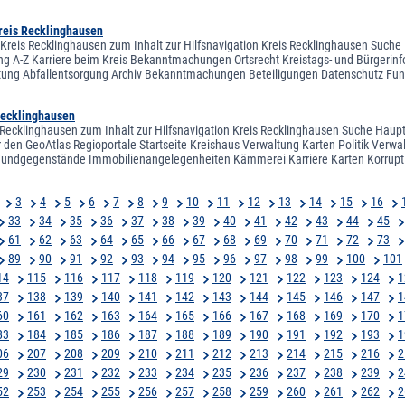
Kreis Recklinghausen
 Kreis Recklinghausen zum Inhalt zur Hilfsnavigation Kreis Recklinghausen Suche H
ng A-Z Karriere beim Kreis Bekanntmachungen Ortsrecht Kreistags- und Bürgerinf
altung Abfallentsorgung Archiv Bekanntmachungen Beteiligungen Datenschutz 
Recklinghausen
 Recklinghausen zum Inhalt zur Hilfsnavigation Kreis Recklinghausen Suche Hauptn
 den GeoAtlas Regioportale Startseite Kreishaus Verwaltung Karten Politik Verw
Fundgegenstände Immobilienangelegenheiten Kämmerei Karriere Karten Korrupti
3
4
5
6
7
8
9
10
11
12
13
14
15
16
33
34
35
36
37
38
39
40
41
42
43
44
45
61
62
63
64
65
66
67
68
69
70
71
72
73
89
90
91
92
93
94
95
96
97
98
99
100
101
14
115
116
117
118
119
120
121
122
123
124
1
37
138
139
140
141
142
143
144
145
146
147
1
60
161
162
163
164
165
166
167
168
169
170
1
83
184
185
186
187
188
189
190
191
192
193
1
06
207
208
209
210
211
212
213
214
215
216
2
29
230
231
232
233
234
235
236
237
238
239
2
52
253
254
255
256
257
258
259
260
261
262
2