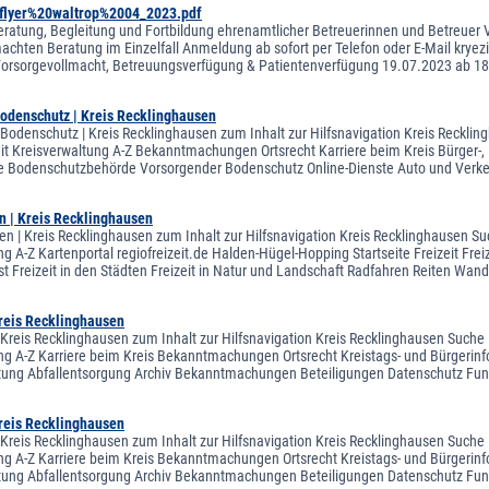
0flyer%20waltrop%2004_2023.pdf
eratung, Begleitung und Fortbildung ehrenamtlicher Betreuerinnen und Betreuer 
achten Beratung im Einzelfall Anmeldung ab sofort per Telefon oder E-Mail krye
 Vorsorgevollmacht, Betreuungsverfügung & Patientenverfügung 19.07.2023 ab 18
odenschutz | Kreis Recklinghausen
Bodenschutz | Kreis Recklinghausen zum Inhalt zur Hilfsnavigation Kreis Recklin
eit Kreisverwaltung A-Z Bekanntmachungen Ortsrecht Karriere beim Kreis Bürger-,
 Bodenschutzbehörde Vorsorgender Bodenschutz Online-Dienste Auto und Verkeh
n | Kreis Recklinghausen
en | Kreis Recklinghausen zum Inhalt zur Hilfsnavigation Kreis Recklinghausen Suc
g A-Z Kartenportal regiofreizeit.de Halden-Hügel-Hopping Startseite Freizeit Freiz
est Freizeit in den Städten Freizeit in Natur und Landschaft Radfahren Reiten Wa
Kreis Recklinghausen
 Kreis Recklinghausen zum Inhalt zur Hilfsnavigation Kreis Recklinghausen Suche H
ng A-Z Karriere beim Kreis Bekanntmachungen Ortsrecht Kreistags- und Bürgerinf
altung Abfallentsorgung Archiv Bekanntmachungen Beteiligungen Datenschutz 
Kreis Recklinghausen
 Kreis Recklinghausen zum Inhalt zur Hilfsnavigation Kreis Recklinghausen Suche H
ng A-Z Karriere beim Kreis Bekanntmachungen Ortsrecht Kreistags- und Bürgerinf
altung Abfallentsorgung Archiv Bekanntmachungen Beteiligungen Datenschutz 