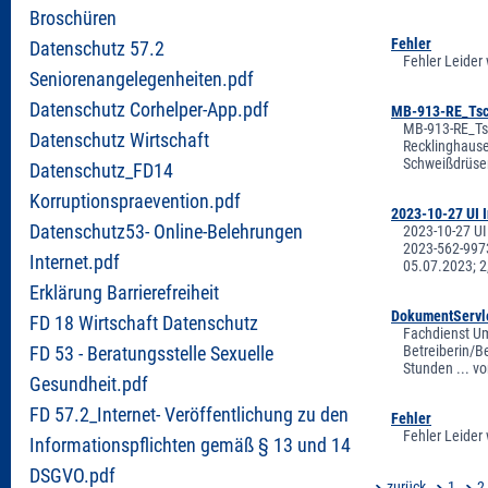
Broschüren
Fehler
Datenschutz 57.2
Fehler Leider
Seniorenangelegenheiten.pdf
Datenschutz Corhelper-App.pdf
MB-913-RE_Tsch
MB-913-RE_Tsc
Datenschutz Wirtschaft
Recklinghause
Schweißdrüsen
Datenschutz_FD14
Korruptionspraevention.pdf
2023-10-27 UI 
Datenschutz53- Online-Belehrungen
2023-10-27 UI
2023-562-9973
Internet.pdf
05.07.2023; 2
Erklärung Barrierefreiheit
DokumentServl
FD 18 Wirtschaft Datenschutz
Fachdienst Um
Betreiberin/B
FD 53 - Beratungsstelle Sexuelle
Stunden ... v
Gesundheit.pdf
FD 57.2_Internet- Veröffentlichung zu den
Fehler
Fehler Leider
Informationspflichten gemäß § 13 und 14
DSGVO.pdf
zurück
1
2