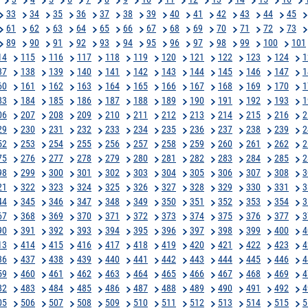
33
34
35
36
37
38
39
40
41
42
43
44
45
61
62
63
64
65
66
67
68
69
70
71
72
73
89
90
91
92
93
94
95
96
97
98
99
100
101
14
115
116
117
118
119
120
121
122
123
124
1
37
138
139
140
141
142
143
144
145
146
147
1
60
161
162
163
164
165
166
167
168
169
170
1
83
184
185
186
187
188
189
190
191
192
193
1
06
207
208
209
210
211
212
213
214
215
216
2
29
230
231
232
233
234
235
236
237
238
239
2
52
253
254
255
256
257
258
259
260
261
262
2
75
276
277
278
279
280
281
282
283
284
285
2
98
299
300
301
302
303
304
305
306
307
308
3
21
322
323
324
325
326
327
328
329
330
331
3
44
345
346
347
348
349
350
351
352
353
354
3
67
368
369
370
371
372
373
374
375
376
377
3
90
391
392
393
394
395
396
397
398
399
400
4
13
414
415
416
417
418
419
420
421
422
423
4
36
437
438
439
440
441
442
443
444
445
446
4
59
460
461
462
463
464
465
466
467
468
469
4
82
483
484
485
486
487
488
489
490
491
492
4
05
506
507
508
509
510
511
512
513
514
515
5