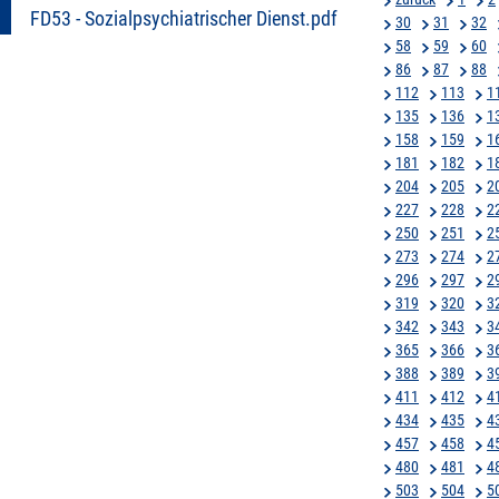
FD53 - Sozialpsychiatrischer Dienst.pdf
30
31
32
58
59
60
86
87
88
112
113
1
135
136
1
158
159
1
181
182
1
204
205
2
227
228
2
250
251
2
273
274
2
296
297
2
319
320
3
342
343
3
365
366
3
388
389
3
411
412
4
434
435
4
457
458
4
480
481
4
503
504
5