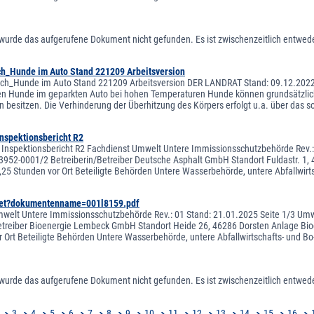
 wurde das aufgerufene Dokument nicht gefunden. Es ist zwischenzeitlich entweder
_Hunde im Auto Stand 221209 Arbeitsversion
h_Hunde im Auto Stand 221209 Arbeitsversion DER LANDRAT Stand: 09.12.2022 M
n Hunde im geparkten Auto bei hohen Temperaturen Hunde können grundsätzlich n
 besitzen. Die Verhinderung der Überhitzung des Körpers erfolgt u.a. über das
Inspektionsbericht R2
 Inspektionsbericht R2 Fachdienst Umwelt Untere Immissionsschutzbehörde Rev.: 
952-0001/2 Betreiberin/Betreiber Deutsche Asphalt GmbH Standort Fuldastr. 1, 
,25 Stunden vor Ort Beteiligte Behörden Untere Wasserbehörde, untere Abfallwirt
et?dokumentenname=001l8159.pdf
welt Untere Immissionsschutzbehörde Rev.: 01 Stand: 21.01.2025 Seite 1/3 Umw
etreiber Bioenergie Lembeck GmbH Standort Heide 26, 46286 Dorsten Anlage Bi
or Ort Beteiligte Behörden Untere Wasserbehörde, untere Abfallwirtschafts- und
 wurde das aufgerufene Dokument nicht gefunden. Es ist zwischenzeitlich entweder
3
4
5
6
7
8
9
10
11
12
13
14
15
16