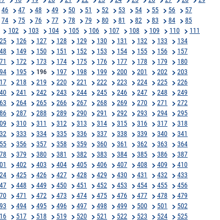
46
47
48
49
50
51
52
53
54
55
56
57
74
75
76
77
78
79
80
81
82
83
84
85
102
103
104
105
106
107
108
109
110
111
25
126
127
128
129
130
131
132
133
134
48
149
150
151
152
153
154
155
156
157
71
172
173
174
175
176
177
178
179
180
94
195
196
197
198
199
200
201
202
203
17
218
219
220
221
222
223
224
225
226
40
241
242
243
244
245
246
247
248
249
63
264
265
266
267
268
269
270
271
272
86
287
288
289
290
291
292
293
294
295
09
310
311
312
313
314
315
316
317
318
32
333
334
335
336
337
338
339
340
341
55
356
357
358
359
360
361
362
363
364
78
379
380
381
382
383
384
385
386
387
01
402
403
404
405
406
407
408
409
410
24
425
426
427
428
429
430
431
432
433
47
448
449
450
451
452
453
454
455
456
70
471
472
473
474
475
476
477
478
479
93
494
495
496
497
498
499
500
501
502
16
517
518
519
520
521
522
523
524
525