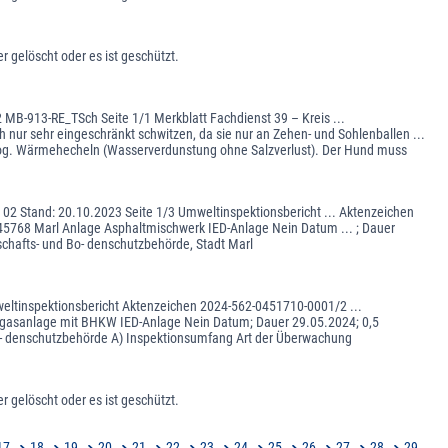
 gelöscht oder es ist geschützt.
B-913-RE_TSch Seite 1/1 Merkblatt Fachdienst 39 – Kreis ...
ur sehr eingeschränkt schwitzen, da sie nur an Zehen- und Sohlenballen ...
 sog. Wärmehecheln (Wasserverdunstung ohne Salzverlust). Der Hund muss
02 Stand: 20.10.2023 Seite 1/3 Umweltinspektionsbericht ... Aktenzeichen
45768 Marl Anlage Asphaltmischwerk IED-Anlage Nein Datum ... ; Dauer
schafts- und Bo- denschutzbehörde, Stadt Marl
eltinspektionsbericht Aktenzeichen 2024-562-0451710-0001/2 ...
ogasanlage mit BHKW IED-Anlage Nein Datum; Dauer 29.05.2024; 0,5
 Bo- denschutzbehörde A) Inspektionsumfang Art der Überwachung
 gelöscht oder es ist geschützt.
17
18
19
20
21
22
23
24
25
26
27
28
29