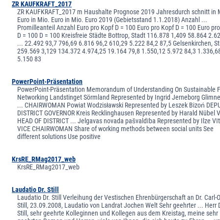
ZR KAUFKRAFT_2017
ZR KAUFKRAFT_2017 m Haushalte Prognose 2019 Jahresdurch schnitt in 
Euro in Mio. Euro in Mio. Euro 2019 (Gebietsstand 1.1.2018) Anzahl ...
Promilleanteil Anzahl Euro pro Kopf D = 100 Euro pro Kopf D = 100 Euro pr
D = 100 D = 100 Kreisfreie Städte Bottrop, Stadt 116.878 1,409 58.864 2.6
... 22.492 93,7 796,69 6.816 96,2 610,29 5.222 84,2 87,5 Gelsenkirchen, S
259.569 3,129 134.372 4.974,25 19.164 79,8 1.550,12 5.972 84,3 1.336,6
5.150 83
PowerPoint-Präsentation
PowerPoint-Präsentation Memorandum of Understanding On Sustainable F
Networking Landstinget Sörmland Represented by Ingrid Jerneborg Glimn
... CHAIRWOMAN Powiat Wodzisławski Represented by Leszek Bizoń DEP
DISTRICT GOVERNOR Kreis Recklinghausen Represented by Harald Nübel 
HEAD OF DISTRICT ... Jelgavas novada pašvaldība Represented by Ilze Vīt
VICE CHAIRWOMAN Share of working methods between social units See
different solutions Use positive
KrsRE_RMag2017_web
KrsRE_RMag2017_web
Laudatio Dr. Still
Laudatio Dr. Still Verleihung der Vestischen Ehrenbürgerschaft an Dr. Carl-O
Still, 23.09.2008, Laudatio von Landrat Jochen Welt Sehr geehrter ... Herr 
Still, sehr geehrte Kolleginnen und Kollegen aus dem Kreistag, meine sehr