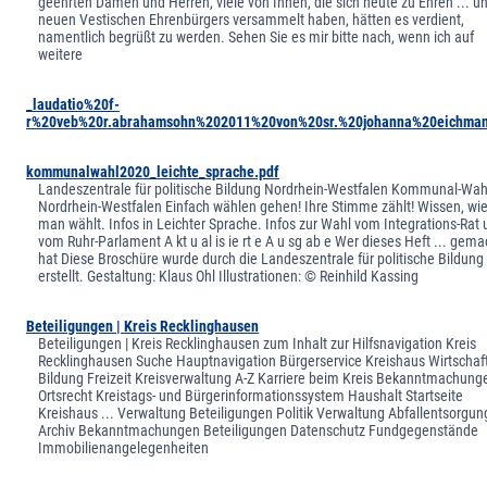
geehrten Damen und Herren, viele von Ihnen, die sich heute zu Ehren ... u
neuen Vestischen Ehrenbürgers versammelt haben, hätten es verdient,
namentlich begrüßt zu werden. Sehen Sie es mir bitte nach, wenn ich auf
weitere
_laudatio%20f-
r%20veb%20r.abrahamsohn%202011%20von%20sr.%20johanna%20eichman
kommunalwahl2020_leichte_sprache.pdf
Landeszentrale für politische Bildung Nordrhein-Westfalen Kommunal-Wahl
Nordrhein-Westfalen Einfach wählen gehen! Ihre Stimme zählt! Wissen, wie 
man wählt. Infos in Leichter Sprache. Infos zur Wahl vom Integrations-Rat
vom Ruhr-Parlament A kt u al is ie rt e A u sg ab e Wer dieses Heft ... gema
hat Diese Broschüre wurde durch die Landeszentrale für politische Bildun
erstellt. Gestaltung: Klaus Ohl Illustrationen: © Reinhild Kassing
Beteiligungen | Kreis Recklinghausen
Beteiligungen | Kreis Recklinghausen zum Inhalt zur Hilfsnavigation Kreis
Recklinghausen Suche Hauptnavigation Bürgerservice Kreishaus Wirtschaft 
Bildung Freizeit Kreisverwaltung A-Z Karriere beim Kreis Bekanntmachung
Ortsrecht Kreistags- und Bürgerinformationssystem Haushalt Startseite
Kreishaus ... Verwaltung Beteiligungen Politik Verwaltung Abfallentsorgun
Archiv Bekanntmachungen Beteiligungen Datenschutz Fundgegenstände
Immobilienangelegenheiten