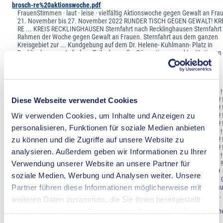
brosch-re%20aktionswoche.pdf
FrauenStimmen · laut · leise · vielfältig Aktionswoche gegen Gewalt an Fra
21. November bis 27. November 2022 RUNDER TISCH GEGEN GEWALT! KR
RE ... KREIS RECKLINGHAUSEN Sternfahrt nach Recklinghausen Sternfahrt
Rahmen der Woche gegen Gewalt an Frauen. Sternfahrt aus dem ganzen
Kreisgebiet zur ... Kundgebung auf dem Dr. Helene- Kuhlmann- Platz in
Recklinghausen. Aufruf zur Teilnahme aller Bürger*innen und Institutionen
Kreis Recklinghausen, die sich
gef-rderter%20breitbandausbau%20in%20herten.pdf
! ! ! ! ! ! ! ! ! ! ! ! ! ! ! ! ! ! ! ! ! ! ! ! ! ! ! ! ! ! ! ! ! ! ! ! ! ! ! ! ! ! ! ! ! ! ! ! ! ! ! ! ! ! ! ! ! ! ! ! ! ! ! ! ! ! ! ! !
! !! ! ! ! ! ! ! ! ! !! !! ! ! ! ! ! !! !! !!! !!! ! ! ! !! !! ! !! ! ! !! ! ! !! !!! ! !! ! !! ! ! ! ! ! ! ! ! ! ! !! !! ! ! !! ! !!! ! 
Diese Webseite verwendet Cookies
!! ! ! !! ! ! ! ! ! ! ! ! ! ! ! ! !!! ! ! ! ! ! ! ! !!!!!!!! ! ! ! ! !! ! ! ! ! ! !! ! !! ! ! !! !! ! ! ! !! ! ! !!! ! !! ! ! !! ! ! ! ! 
!! ! ! !! ! ! ! ! !! ! ! ! ! !!! ! ! ! ! ! ! ! ! ! ! ! ! ! ! ! ! ! ! !!! ! !! ! ! ! ! !!! ! ! ! ! ! !! !! ! ! ! ! ! ! ! ! !!! ! !! ! ! ! 
Wir verwenden Cookies, um Inhalte und Anzeigen zu
!! ! ! ! ! !!! ! ! ! ! ! ! ! ! !! ! ! ! ! ! ! !! ! ! ! ! !!! ! ! ! ! ! ! ! ! ! ! ! ! ! ! ! ! ! !!! ! ! ! ! ! ! ! ! ! ! ! !! ! !! ! ! ! ! 
personalisieren, Funktionen für soziale Medien anbieten
! ! ! ! ! ! ! ! ! ! ! !! ! ! ! ! ! ! ! ! ! ! ! ! ! !! ! ! ! ! ! ! ! ! ! ! ! ! ! ! ! ! ! ! ! ! ! !! ! ! ! ! ! ! ! ! ! ! !!! ! ! ! ! ! !! !
! !! ! ! ! ! ! ! !!! ! !!! ! ! ! ! ! ! ! ! ! ! ! ! ! ! ! ! ! ! ! ! ! ! ! ! ! !! ! ! ! !! ! ! ! ! !! ! !! !! !! ! !! ! ! ! ! ! ! ! ! !! ! 
zu können und die Zugriffe auf unsere Website zu
!! ! !! ! ! ! ! ! ! ! ! ! ! ! ! ! ! ! !!! ! ! ! ! ! ! ! ! ! !! ! ! ! !! ! ! !! ! ! ! ! ! ! ! ! ! ! ! ! ! ! ! ! ! ! ! ! ! ! ! ! ! ! ! ! ! 
analysieren. Außerdem geben wir Informationen zu Ihrer
! ! ! ! ! ! ! ! ! ! ! ! ! ! ! ! ! ! ! ! ! ! ! ! ! ! ! ! ! ! ! ! ! !! ! ! ! ! ! ! ! ! ! ! ! ! ! ! ! ! ! ! ! ! ! ! !!! ! ! ! ! ! ! !! ! ! !
! ! !! ! !!! !! ! ! ! ! ! ! ! ! ! ! !! ! ! !!! !! !! ! ! ! ! ! ! ! ! !! !! ! ! ! ! ! ! ! ! ! !!! ! ! ! ! !! ! ! !!!!! ! ! ! ! ! ! ! ! ! !
Verwendung unserer Website an unsere Partner für
! ! ! !! ! ! ! ! ! ! ! ! ! ! ! ! ! ! ! ! ! ! ! ! ! ! ! ! ! ! ! !!! !! ! ! ! ! ! ! ! ! ! ! ! !! ## # # # # ## # # #
soziale Medien, Werbung und Analysen weiter. Unsere
# # ## ## # ### # ## ## # ## # # ## # #### # ## ## ## # # ## # 0 ... 
1,2 1,8 2,40,3 Kilometer # Mitausbau in Prüfung ! Geförderter FTTH Ausba
Partner führen diese Informationen möglicherweise mit
Projektion: Transverse Mercator ETRS 1989 © 2017 Geobasisdaten BKG ... 
weiteren Daten zusammen, die Sie ihnen bereitgestellt
Hintergrundkarte OpenStreetMap (ODbl), Omniscale 1:15.000 Geförderter
Breitbandausbau in Herten Erstellt durch die Breitbandkoordination Emsche
haben oder die sie im Rahmen Ihrer Nutzung der Dienste
Lippe im Auftrag des