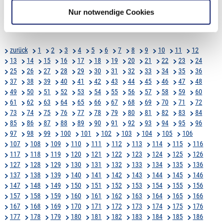
Transverse Mercator ETRS 1989 © 2017 Geobasisdaten BKG ... ,
Hintergrundkarte OpenStreetMap (ODbl), Omniscale 1:15.000 Geförderter
Nur notwendige Cookies
Breitbandausbau in Datteln Nord Erstellt durch die Breitbandkoordination
Emscher-Lippe im
zurück
1
2
3
4
5
6
7
8
9
10
11
12
13
14
15
16
17
18
19
20
21
22
23
24
25
26
27
28
29
30
31
32
33
34
35
36
37
38
39
40
41
42
43
44
45
46
47
48
49
50
51
52
53
54
55
56
57
58
59
60
61
62
63
64
65
66
67
68
69
70
71
72
73
74
75
76
77
78
79
80
81
82
83
84
85
86
87
88
89
90
91
92
93
94
95
96
97
98
99
100
101
102
103
104
105
106
107
108
109
110
111
112
113
114
115
116
117
118
119
120
121
122
123
124
125
126
127
128
129
130
131
132
133
134
135
136
137
138
139
140
141
142
143
144
145
146
147
148
149
150
151
152
153
154
155
156
157
158
159
160
161
162
163
164
165
166
167
168
169
170
171
172
173
174
175
176
177
178
179
180
181
182
183
184
185
186