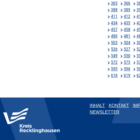
365
366
3
388
389
3
411
412
4
434
435
4
457
458
4
480
481
4
503
504
5
526
527
5
549
550
5
572
573
5
595
596
5
618
619
6
INHALT
KONTAKT
IM
NEWSLETTER