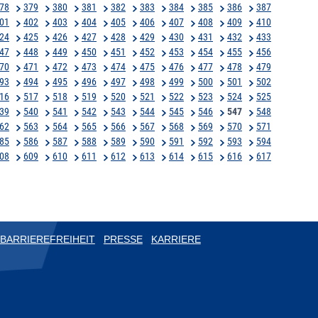
78
379
380
381
382
383
384
385
386
387
01
402
403
404
405
406
407
408
409
410
24
425
426
427
428
429
430
431
432
433
47
448
449
450
451
452
453
454
455
456
70
471
472
473
474
475
476
477
478
479
93
494
495
496
497
498
499
500
501
502
16
517
518
519
520
521
522
523
524
525
39
540
541
542
543
544
545
546
547
548
62
563
564
565
566
567
568
569
570
571
85
586
587
588
589
590
591
592
593
594
08
609
610
611
612
613
614
615
616
617
BARRIEREFREIHEIT
PRESSE
KARRIERE