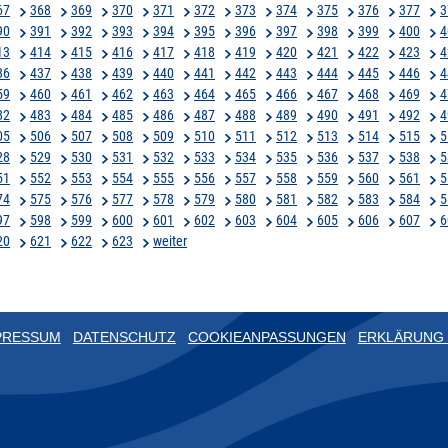
67
368
369
370
371
372
373
374
375
376
377
3
90
391
392
393
394
395
396
397
398
399
400
4
13
414
415
416
417
418
419
420
421
422
423
4
36
437
438
439
440
441
442
443
444
445
446
4
59
460
461
462
463
464
465
466
467
468
469
4
82
483
484
485
486
487
488
489
490
491
492
4
05
506
507
508
509
510
511
512
513
514
515
5
28
529
530
531
532
533
534
535
536
537
538
5
51
552
553
554
555
556
557
558
559
560
561
5
74
575
576
577
578
579
580
581
582
583
584
5
97
598
599
600
601
602
603
604
605
606
607
6
20
621
622
623
weiter
PRESSUM
DATENSCHUTZ
COOKIEANPASSUNGEN
ERKLÄRUNG 