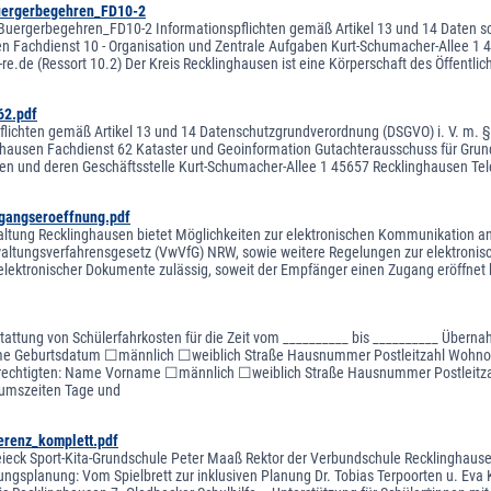
uergerbegehren_FD10-2
uergerbegehren_FD10-2 Informationspflichten gemäß Artikel 13 und 14 Daten sch
n Fachdienst 10 - Organisation und Zentrale Aufgaben Kurt-Schumacher-Allee 1 4
re.de (Ressort 10.2) Der Kreis Recklinghausen ist eine Körperschaft des Öffentlic
62.pdf
flichten gemäß Artikel 13 und 14 Datenschutzgrundverordnung (DSGVO) i. V. m. §
ghausen Fachdienst 62 Kataster und Geoinformation Gutachterausschuss für Grunds
ten und deren Geschäftsstelle Kurt-Schumacher-Allee 1 45657 Recklinghausen Te
gangseroeffnung.pdf
altung Recklinghausen bietet Möglichkeiten zur elektronischen Kommunikation an.
altungsverfahrensgesetz (VwVfG) NRW, sowie weitere Regelungen zur elektronische
elektronischer Dokumente zulässig, soweit der Empfänger einen Zugang eröffnet
stattung von Schülerfahrkosten für die Zeit vom __________ bis __________ Über
 Geburtsdatum ☐männlich ☐weiblich Straße Hausnummer Postleitzahl Wohnort B
rechtigten: Name Vorname ☐männlich ☐weiblich Straße Hausnummer Postleitza
kumszeiten Tage und
erenz_komplett.pdf
eieck Sport-Kita-Grundschule Peter Maaß Rektor der Verbundschule Recklinghausen
ungsplanung: Vom Spielbrett zur inklusiven Planung Dr. Tobias Terpoorten u. Eva 