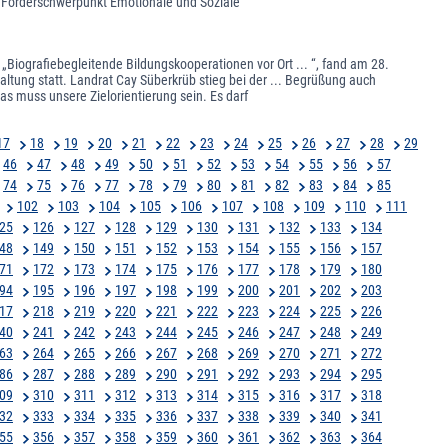
it Förderschwerpunkt Emotionale und Soziale
Biografiebegleitende Bildungskooperationen vor Ort ... “, fand am 28.
ltung statt. Landrat Cay Süberkrüb stieg bei der ... Begrüßung auch
as muss unsere Zielorientierung sein. Es darf
17
18
19
20
21
22
23
24
25
26
27
28
29
46
47
48
49
50
51
52
53
54
55
56
57
74
75
76
77
78
79
80
81
82
83
84
85
102
103
104
105
106
107
108
109
110
111
25
126
127
128
129
130
131
132
133
134
48
149
150
151
152
153
154
155
156
157
71
172
173
174
175
176
177
178
179
180
94
195
196
197
198
199
200
201
202
203
17
218
219
220
221
222
223
224
225
226
40
241
242
243
244
245
246
247
248
249
63
264
265
266
267
268
269
270
271
272
86
287
288
289
290
291
292
293
294
295
09
310
311
312
313
314
315
316
317
318
32
333
334
335
336
337
338
339
340
341
55
356
357
358
359
360
361
362
363
364