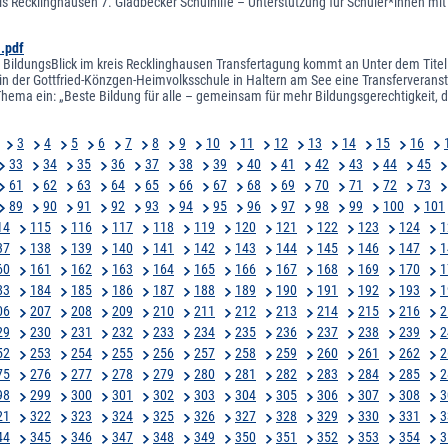
is Recklinghausen 7. Gladbecker Schulhilfe – Unterstützung für Schüler*innen m
1.pdf
BildungsBlick im kreis Recklinghausen Transfertagung kommt an Unter dem Titel „
in der Gottfried-Könzgen-Heimvolksschule in Haltern am See eine Transferveransta
 Thema ein: „Beste Bildung für alle – gemeinsam für mehr Bildungsgerechtigkeit, d
3
4
5
6
7
8
9
10
11
12
13
14
15
16
33
34
35
36
37
38
39
40
41
42
43
44
45
61
62
63
64
65
66
67
68
69
70
71
72
73
89
90
91
92
93
94
95
96
97
98
99
100
101
14
115
116
117
118
119
120
121
122
123
124
1
37
138
139
140
141
142
143
144
145
146
147
1
60
161
162
163
164
165
166
167
168
169
170
1
83
184
185
186
187
188
189
190
191
192
193
1
06
207
208
209
210
211
212
213
214
215
216
2
29
230
231
232
233
234
235
236
237
238
239
2
52
253
254
255
256
257
258
259
260
261
262
2
75
276
277
278
279
280
281
282
283
284
285
2
98
299
300
301
302
303
304
305
306
307
308
3
21
322
323
324
325
326
327
328
329
330
331
3
44
345
346
347
348
349
350
351
352
353
354
3