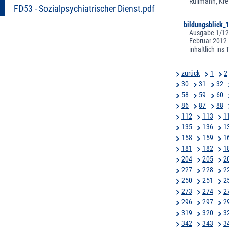
Rullmann, Kre
FD53 - Sozialpsychiatrischer Dienst.pdf
bildungsblick_
Ausgabe 1/12 
Februar 2012 
inhaltlich ins
zurück
1
2
30
31
32
58
59
60
86
87
88
112
113
1
135
136
1
158
159
1
181
182
1
204
205
2
227
228
2
250
251
2
273
274
2
296
297
2
319
320
3
342
343
3