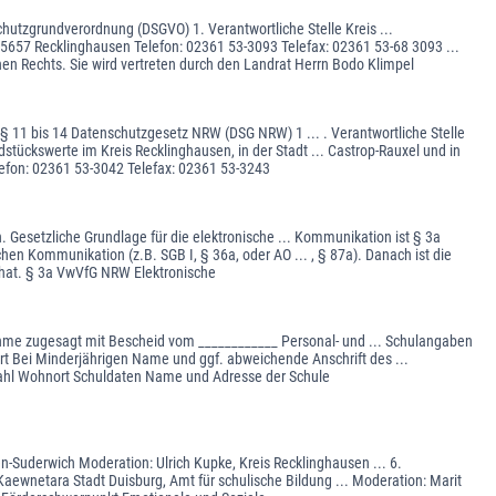
utzgrundverordnung (DSGVO) 1. Verantwortliche Stelle Kreis ...
5657 Recklinghausen Telefon: 02361 53-3093 Telefax: 02361 53-68 3093 ...
hen Rechts. Sie wird vertreten durch den Landrat Herrn Bodo Klimpel
§ 11 bis 14 Datenschutzgesetz NRW (DSG NRW) 1 ... . Verantwortliche Stelle
tückswerte im Kreis Recklinghausen, in der Stadt ... Castrop-Rauxel und in
lefon: 02361 53-3042 Telefax: 02361 53-3243
 Gesetzliche Grundlage für die elektronische ... Kommunikation ist § 3a
n Kommunikation (z.B. SGB I, § 36a, oder AO ... , § 87a). Danach ist die
 hat. § 3a VwVfG NRW Elektronische
nahme zugesagt mit Bescheid vom ____________ Personal- und ... Schulangaben
ei Minderjährigen Name und ggf. abweichende Anschrift des ...
hl Wohnort Schuldaten Name und Adresse der Schule
-Suderwich Moderation: Ulrich Kupke, Kreis Recklinghausen ... 6.
Kaewnetara Stadt Duisburg, Amt für schulische Bildung ... Moderation: Marit