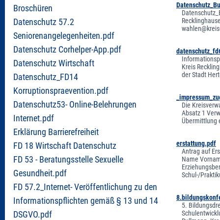
Datenschutz_B
Broschüren
Datenschutz_B
Recklinghause
Datenschutz 57.2
wahlen@kreis-
Seniorenangelegenheiten.pdf
Datenschutz Corhelper-App.pdf
datenschutz_fd
Informationsp
Datenschutz Wirtschaft
Kreis Recklin
der Stadt Her
Datenschutz_FD14
Korruptionspraevention.pdf
_impressum_zu
Datenschutz53- Online-Belehrungen
Die Kreisverw
Absatz 1 Verw
Internet.pdf
Übermittlung 
Erklärung Barrierefreiheit
erstattung.pdf
FD 18 Wirtschaft Datenschutz
Antrag auf Er
FD 53 - Beratungsstelle Sexuelle
Name Vorname
Erziehungsbe
Gesundheit.pdf
Schul-/Prakti
FD 57.2_Internet- Veröffentlichung zu den
8.bildungskonf
Informationspflichten gemäß § 13 und 14
5. Bildungsdr
Schulentwickl
DSGVO.pdf