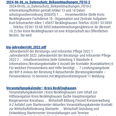
2024-06-06_cs_Datenschutz_Bekanntmachungen_FD10-2
2024-06-06_cs_Datenschutz_Bekanntmachungen_FD10-2
Informationspflichten gemäß Artikel 13 und 14 Daten
schutzgrundverordnung (DSGVO) 1 ... . Verantwortliche Stelle Kreis
Recklinghausen Fachdienst 10 - Organisation und Zentrale Aufgaben
Kurt-Schumacher-Allee 1 45657 Recklinghausen Telefon: 02361 53-3093
... Telefax: 02361 53-68 3093 bekanntmachungen@kreis-re.de (Ressort
10.2) Der Kreis Recklinghausen ist eine Körperschaft des Öffentlichen
Rechts. Sie wird
bip-jahresbericht_2022.pdf
Jahresbericht der Beratungs- und Infocenter Pflege 2022 1
Jahresbericht 2022 Jahresbericht der Beratungs- und Infocenter Pflege
2022 2 ... Inhaltsverzeichnis Seite Einleitung 3 Standorte 4
Informations-/Beratungskontakte 6 Anzahl der Kontakte (Kontaktarten) 6
Für welchen Personenkreis wird Hilfe benötigt ... 7 Leistungsangebote
der BIP 8 Anlass der Beratung 8 Ratsuchende (Beratungskontakte –
Personenkreis) 10 Senioren mit Migrationshintergrund 11 Meldung
Veranstaltungskalender | Kreis Recklinghausen
Veranstaltungskalender | Kreis Recklinghausen zum Inhalt zur
Hilfsnavigation Kreis Recklinghausen Suche Hauptnavigation
Bürgerservice Kreishaus ... Wirtschaft Bildung Freizeit Kreisverwaltung
A-Z Anfahrt zum Startercenter Aktuelles Veranstaltungskalender Kontakt
zur Wirtschaftsförderung Startseite ... Wirtschaft Gründung und
Entwicklung Startercenter Veranstaltungen und Termine