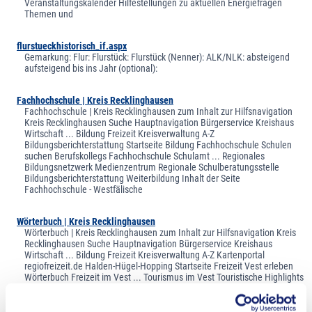
Veranstaltungskalender Hilfestellungen zu aktuellen Energiefragen
Themen und
flurstueckhistorisch_if.aspx
Gemarkung: Flur: Flurstück: Flurstück (Nenner): ALK/NLK: absteigend
aufsteigend bis ins Jahr (optional):
Fachhochschule | Kreis Recklinghausen
Fachhochschule | Kreis Recklinghausen zum Inhalt zur Hilfsnavigation
Kreis Recklinghausen Suche Hauptnavigation Bürgerservice Kreishaus
Wirtschaft ... Bildung Freizeit Kreisverwaltung A-Z
Bildungsberichterstattung Startseite Bildung Fachhochschule Schulen
suchen Berufskollegs Fachhochschule Schulamt ... Regionales
Bildungsnetzwerk Medienzentrum Regionale Schulberatungsstelle
Bildungsberichterstattung Weiterbildung Inhalt der Seite
Fachhochschule - Westfälische
Wörterbuch | Kreis Recklinghausen
Wörterbuch | Kreis Recklinghausen zum Inhalt zur Hilfsnavigation Kreis
Recklinghausen Suche Hauptnavigation Bürgerservice Kreishaus
Wirtschaft ... Bildung Freizeit Kreisverwaltung A-Z Kartenportal
regiofreizeit.de Halden-Hügel-Hopping Startseite Freizeit Vest erleben
Wörterbuch Freizeit im Vest ... Tourismus im Vest Touristische Highlights
Vest erleben Webguide Wörterbuch Inhalt der Seite Zum besseren
Verständnis... Zum guten Schluss bieten wir Ihnen