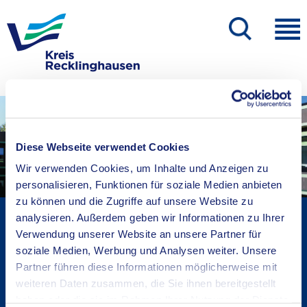
Diese Webseite verwendet Cookies
Wir verwenden Cookies, um Inhalte und Anzeigen zu
personalisieren, Funktionen für soziale Medien anbieten
zu können und die Zugriffe auf unsere Website zu
Kreisverwaltung A-Z
analysieren. Außerdem geben wir Informationen zu Ihrer
Verwendung unserer Website an unsere Partner für
Bekanntmachungen
soziale Medien, Werbung und Analysen weiter. Unsere
Ortsrecht
Partner führen diese Informationen möglicherweise mit
Karriere beim Kreis
weiteren Daten zusammen, die Sie ihnen bereitgestellt
Bürger-, Ideen- und Beschwerdecenter
haben oder die sie im Rahmen Ihrer Nutzung der Dienste