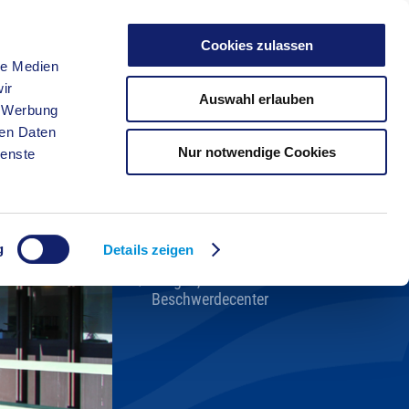
Cookies zulassen
le Medien
FREIZEIT
ir
Auswahl erlauben
, Werbung
ren Daten
Nur notwendige Cookies
ienste
Kreisverwaltung A-Z
Bekanntmachungen
Ortsrecht
g
Karriere beim Kreis
Details zeigen
Bürger-, Ideen- und
Beschwerdecenter