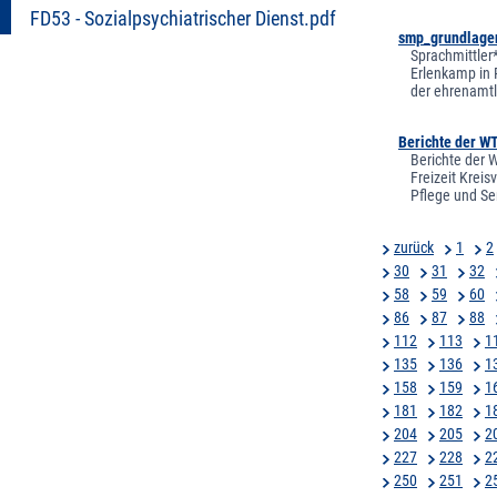
FD53 - Sozialpsychiatrischer Dienst.pdf
smp_grundlage
Sprachmittler
Erlenkamp in 
der ehrenamtl
Berichte der W
Berichte der 
Freizeit Krei
Pflege und Se
zurück
1
2
30
31
32
58
59
60
86
87
88
112
113
1
135
136
1
158
159
1
181
182
1
204
205
2
227
228
2
250
251
2