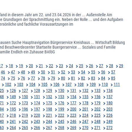
and in diesem Jahr am 22. und 23.04.2026 in der ... Außenstelle Am
ie Grundlagen der Sprachmittlung ein. Neben der Rolle ... und den Aufgaben
ersönliche und fachliche Voraussetzungen im
ghausen Suche Hauptnavigation Bürgerservice Kreishaus ... Wirtschaft Bildung
nd Beschwerdecenter Startseite Buergerservice ... Soziales und Familie
Familie Endlich ein Zuhause BAföG
17
18
19
20
21
22
23
24
25
26
27
28
29
46
47
48
49
50
51
52
53
54
55
56
57
74
75
76
77
78
79
80
81
82
83
84
85
102
103
104
105
106
107
108
109
110
111
25
126
127
128
129
130
131
132
133
134
48
149
150
151
152
153
154
155
156
157
71
172
173
174
175
176
177
178
179
180
94
195
196
197
198
199
200
201
202
203
17
218
219
220
221
222
223
224
225
226
40
241
242
243
244
245
246
247
248
249
63
264
265
266
267
268
269
270
271
272