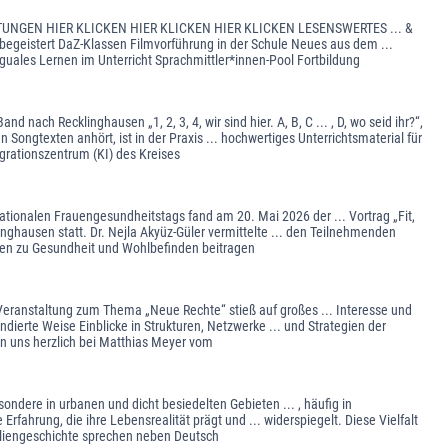
LTUNGEN HIER KLICKEN HIER KLICKEN HIER KLICKEN LESENSWERTES ... &
egeistert DaZ-Klassen Filmvorführung in der Schule Neues aus dem ...
guales Lernen im Unterricht Sprachmittler*innen-Pool Fortbildung
ch Recklinghausen „1, 2, 3, 4, wir sind hier. A, B, C ... , D, wo seid ihr?“,
 Songtexten anhört, ist in der Praxis ... hochwertiges Unterrichtsmaterial für
grationszentrum (KI) des Kreises
ationalen Frauengesundheitstags fand am 20. Mai 2026 der ... Vortrag „Fit,
nghausen statt. Dr. Nejla Akyüz-Güler vermittelte ... den Teilnehmenden
sen zu Gesundheit und Wohlbefinden beitragen
-Veranstaltung zum Thema „Neue Rechte“ stieß auf großes ... Interesse und
dierte Weise Einblicke in Strukturen, Netzwerke ... und Strategien der
n uns herzlich bei Matthias Meyer vom
ondere in urbanen und dicht besiedelten Gebieten ... , häufig in
fahrung, die ihre Lebensrealität prägt und ... widerspiegelt. Diese Vielfalt
iliengeschichte sprechen neben Deutsch