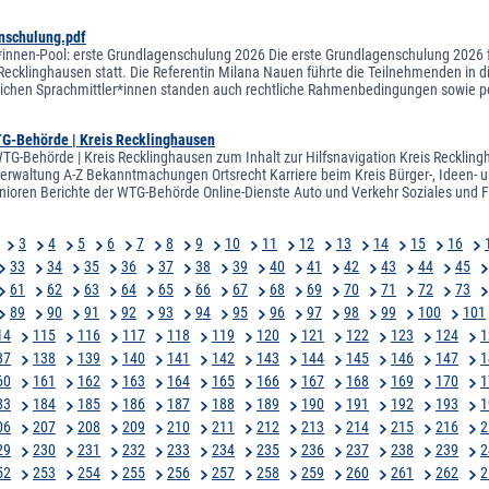
nschulung.pdf
*innen-Pool: erste Grundlagenschulung 2026 Die erste Grundlagenschulung 2026 f
Recklinghausen statt. Die Referentin Milana Nauen führte die Teilnehmenden in d
ichen Sprachmittler*innen standen auch rechtliche Rahmenbedingungen sowie p
TG-Behörde | Kreis Recklinghausen
WTG-Behörde | Kreis Recklinghausen zum Inhalt zur Hilfsnavigation Kreis Recklin
sverwaltung A-Z Bekanntmachungen Ortsrecht Karriere beim Kreis Bürger-, Ideen- u
nioren Berichte der WTG-Behörde Online-Dienste Auto und Verkehr Soziales und 
3
4
5
6
7
8
9
10
11
12
13
14
15
16
33
34
35
36
37
38
39
40
41
42
43
44
45
61
62
63
64
65
66
67
68
69
70
71
72
73
89
90
91
92
93
94
95
96
97
98
99
100
101
14
115
116
117
118
119
120
121
122
123
124
1
37
138
139
140
141
142
143
144
145
146
147
1
60
161
162
163
164
165
166
167
168
169
170
1
83
184
185
186
187
188
189
190
191
192
193
1
06
207
208
209
210
211
212
213
214
215
216
2
29
230
231
232
233
234
235
236
237
238
239
2
52
253
254
255
256
257
258
259
260
261
262
2