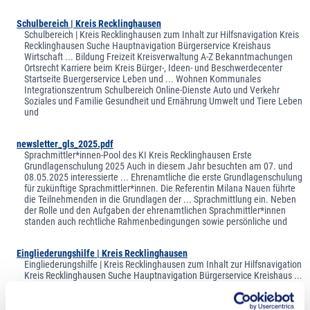
Schulbereich | Kreis Recklinghausen
Schulbereich | Kreis Recklinghausen zum Inhalt zur Hilfsnavigation Kreis
Recklinghausen Suche Hauptnavigation Bürgerservice Kreishaus
Wirtschaft ... Bildung Freizeit Kreisverwaltung A-Z Bekanntmachungen
Ortsrecht Karriere beim Kreis Bürger-, Ideen- und Beschwerdecenter
Startseite Buergerservice Leben und ... Wohnen Kommunales
Integrationszentrum Schulbereich Online-Dienste Auto und Verkehr
Soziales und Familie Gesundheit und Ernährung Umwelt und Tiere Leben
und
newsletter_gls_2025.pdf
Sprachmittler*innen-Pool des KI Kreis Recklinghausen Erste
Grundlagenschulung 2025 Auch in diesem Jahr besuchten am 07. und
08.05.2025 interessierte ... Ehrenamtliche die erste Grundlagenschulung
für zukünftige Sprachmittler*innen. Die Referentin Milana Nauen führte
die Teilnehmenden in die Grundlagen der ... Sprachmittlung ein. Neben
der Rolle und den Aufgaben der ehrenamtlichen Sprachmittler*innen
standen auch rechtliche Rahmenbedingungen sowie persönliche und
Eingliederungshilfe | Kreis Recklinghausen
Eingliederungshilfe | Kreis Recklinghausen zum Inhalt zur Hilfsnavigation
Kreis Recklinghausen Suche Hauptnavigation Bürgerservice Kreishaus ...
Wirtschaft Bildung Freizeit Kreisverwaltung A-Z Bekanntmachungen
Ortsrecht Karriere beim Kreis Bürger-, Ideen- und Beschwerdecenter
Startseite Buergerservice ... Soziales und Familie Eingliederungshilfe