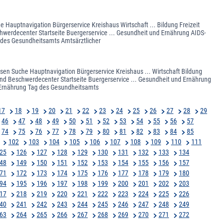
e Hauptnavigation Bürgerservice Kreishaus Wirtschaft ... Bildung Freizeit
hwerdecenter Startseite Buergerservice ... Gesundheit und Ernährung AIDS-
 des Gesundheitsamts Amtsärztlicher
usen Suche Hauptnavigation Bürgerservice Kreishaus ... Wirtschaft Bildung
und Beschwerdecenter Startseite Buergerservice ... Gesundheit und Ernährung
 Ernährung Tag des Gesundheitsamts
17
18
19
20
21
22
23
24
25
26
27
28
29
46
47
48
49
50
51
52
53
54
55
56
57
74
75
76
77
78
79
80
81
82
83
84
85
102
103
104
105
106
107
108
109
110
111
25
126
127
128
129
130
131
132
133
134
48
149
150
151
152
153
154
155
156
157
71
172
173
174
175
176
177
178
179
180
94
195
196
197
198
199
200
201
202
203
17
218
219
220
221
222
223
224
225
226
40
241
242
243
244
245
246
247
248
249
63
264
265
266
267
268
269
270
271
272