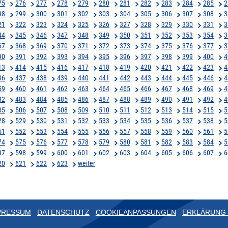
75
276
277
278
279
280
281
282
283
284
285
2
98
299
300
301
302
303
304
305
306
307
308
3
21
322
323
324
325
326
327
328
329
330
331
3
44
345
346
347
348
349
350
351
352
353
354
3
67
368
369
370
371
372
373
374
375
376
377
3
90
391
392
393
394
395
396
397
398
399
400
4
13
414
415
416
417
418
419
420
421
422
423
4
36
437
438
439
440
441
442
443
444
445
446
4
59
460
461
462
463
464
465
466
467
468
469
4
82
483
484
485
486
487
488
489
490
491
492
4
05
506
507
508
509
510
511
512
513
514
515
5
28
529
530
531
532
533
534
535
536
537
538
5
51
552
553
554
555
556
557
558
559
560
561
5
74
575
576
577
578
579
580
581
582
583
584
5
97
598
599
600
601
602
603
604
605
606
607
6
20
621
622
623
weiter
PRESSUM
DATENSCHUTZ
COOKIEANPASSUNGEN
ERKLÄRUNG 