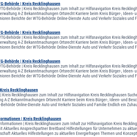
TG-Behörde | Kreis Recklinghausen
WTG-Behörde | Kreis Recklinghausen zum Inhalt zur Hilfsnavigation Kreis Recklin
sverwaltung A-Z Bekanntmachungen Ortsrecht Karriere beim Kreis Bürger-, Ideen- u
nioren Berichte der WTG-Behörde Online-Dienste Auto und Verkehr Soziales und 
TG-Behörde | Kreis Recklinghausen
WTG-Behörde | Kreis Recklinghausen zum Inhalt zur Hilfsnavigation Kreis Recklin
sverwaltung A-Z Bekanntmachungen Ortsrecht Karriere beim Kreis Bürger-, Ideen- u
nioren Berichte der WTG-Behörde Online-Dienste Auto und Verkehr Soziales und 
TG-Behörde | Kreis Recklinghausen
WTG-Behörde | Kreis Recklinghausen zum Inhalt zur Hilfsnavigation Kreis Recklin
sverwaltung A-Z Bekanntmachungen Ortsrecht Karriere beim Kreis Bürger-, Ideen- u
nioren Berichte der WTG-Behörde Online-Dienste Auto und Verkehr Soziales und 
Kreis Recklinghausen
 Kreis Recklinghausen zum Inhalt zur Hilfsnavigation Kreis Recklinghausen Suche 
ng A-Z Bekanntmachungen Ortsrecht Karriere beim Kreis Bürger-, Ideen- und Besch
Behörde Online-Dienste Auto und Verkehr Soziales und Familie Endlich ein Zuh
formationen | Kreis Recklinghausen
nformationen | Kreis Recklinghausen zum Inhalt zur Hilfsnavigation Kreis Recklin
eit Aktuelles Ansprechpartner Breitband Hilfestellungen für Unternehmen zu aktu
rtschaft Aktuelles Hilfestellungen zu aktuellen Energiefragen Themen und Konze