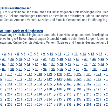
| Kreis Recklinghausen
 | Kreis Recklinghausen zum Inhalt zur Hilfsnavigation Kreis Recklinghausen Such
ng A-Z Bekanntmachungen Ortsrecht Karriere beim Kreis Bürger-, Ideen- und Besc
ne-Dienste Auto und Verkehr Soziales und Familie Gesundheit und Ernährung Tag
waltung | Kreis Recklinghausen
rwaltung | Kreis Recklinghausen zum Inhalt zur Hilfsnavigation Kreis Recklingha
sverwaltung A-Z Bekanntmachungen Ortsrecht Karriere beim Kreis Bürger-, Ideen- 
rwaltung Online-Dienste Auto und Verkehr Soziales und Familie Gesundheit und
3
4
5
6
7
8
9
10
11
12
13
14
15
16
33
34
35
36
37
38
39
40
41
42
43
44
45
61
62
63
64
65
66
67
68
69
70
71
72
73
89
90
91
92
93
94
95
96
97
98
99
100
101
14
115
116
117
118
119
120
121
122
123
124
1
37
138
139
140
141
142
143
144
145
146
147
1
60
161
162
163
164
165
166
167
168
169
170
1
83
184
185
186
187
188
189
190
191
192
193
1
06
207
208
209
210
211
212
213
214
215
216
2
29
230
231
232
233
234
235
236
237
238
239
2
52
253
254
255
256
257
258
259
260
261
262
2