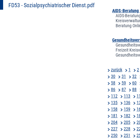
FD53 - Sozialpsychiatrischer Dienst.pdf
AIDS-Beratung 
AIDS-Beratung
Kreisverwaltu
Beratung Onli
Gesundheitsver
Gesundheitsve
Freizeit Krei
Gesundheitsve
zurück
1
2
30
31
32
58
59
60
86
87
88
112
113
1
135
136
1
158
159
1
181
182
1
204
205
2
227
228
2
250
251
2