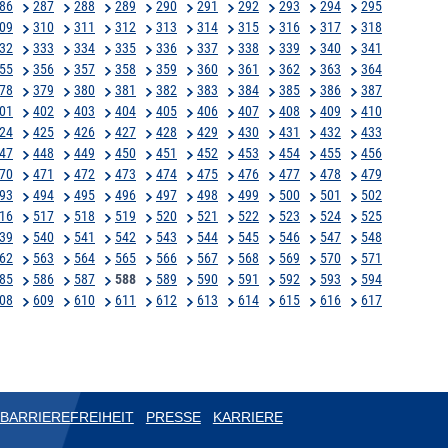
86
287
288
289
290
291
292
293
294
295
09
310
311
312
313
314
315
316
317
318
32
333
334
335
336
337
338
339
340
341
55
356
357
358
359
360
361
362
363
364
78
379
380
381
382
383
384
385
386
387
01
402
403
404
405
406
407
408
409
410
24
425
426
427
428
429
430
431
432
433
47
448
449
450
451
452
453
454
455
456
70
471
472
473
474
475
476
477
478
479
93
494
495
496
497
498
499
500
501
502
16
517
518
519
520
521
522
523
524
525
39
540
541
542
543
544
545
546
547
548
62
563
564
565
566
567
568
569
570
571
85
586
587
588
589
590
591
592
593
594
08
609
610
611
612
613
614
615
616
617
BARRIEREFREIHEIT
PRESSE
KARRIERE