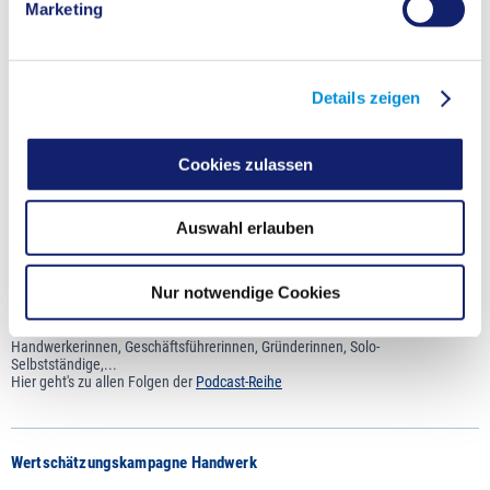
Marketing
Podcast-Reihe "Ich hab da was zu sagen"
Details zeigen
Cookies zulassen
Auswahl erlauben
Hier dreht sich alles um Frauen, die ihre beruflichen Träume verwirklicht
haben und im Kreis Recklinghausen den Schritt in die Selbstständigkeit
Nur notwendige Cookies
gewagt haben. Sie sprechen über ihren Weg, über Hilfestellungen, Netzwerke
und vieles mehr!
Freuen Sie sich auf Frauen aus unterschiedlichen Branchen, auf
Handwerkerinnen, Geschäftsführerinnen, Gründerinnen, Solo-
Selbstständige,...
Hier geht's zu allen Folgen der
Podcast-Reihe
Wertschätzungskampagne Handwerk