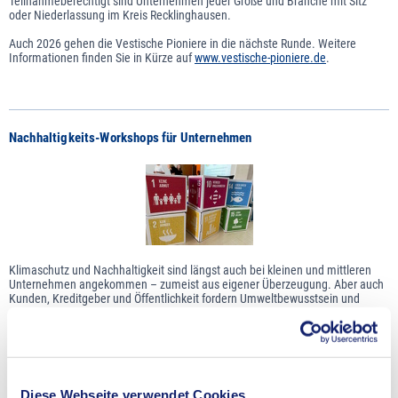
Teilnahmeberechtigt sind Unternehmen jeder Größe und Branche mit Sitz
oder Niederlassung im Kreis Recklinghausen.
Auch 2026 gehen die Vestische Pioniere in die nächste Runde. Weitere
Informationen finden Sie in Kürze auf
www.vestische-pioniere.de
.
Nachhaltigkeits-Workshops für Unternehmen
Klimaschutz und Nachhaltigkeit sind längst auch bei kleinen und mittleren
Unternehmen angekommen – zumeist aus eigener Überzeugung. Aber auch
Kunden, Kreditgeber und Öffentlichkeit fordern Umweltbewusstsein und
nachhaltiges Wirtschaften ein und machen das Thema zunehmend zum
wirtschaftlichen Erfolgsfaktor.
Die Wirtschaftsförderung des Kreises Recklinghausen bietet interessierten
Unternehmen kostenfreie Workshops zu den Themenfeldern der
ökologischen, ökonomischen und sozialen Nachhaltigkeit an.
Weitere
Informationen
Diese Webseite verwendet Cookies