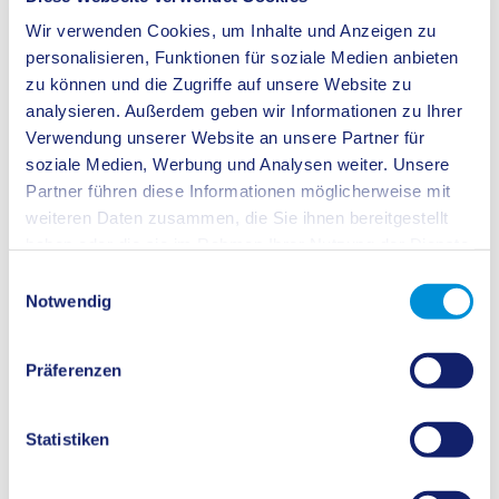
Wir verwenden Cookies, um Inhalte und Anzeigen zu
personalisieren, Funktionen für soziale Medien anbieten
Willkommen zu "Einfach machen - der Wirtschaftspodcast für den Kreis
Recklinghausen"!
zu können und die Zugriffe auf unsere Website zu
analysieren. Außerdem geben wir Informationen zu Ihrer
Verwendung unserer Website an unsere Partner für
soziale Medien, Werbung und Analysen weiter. Unsere
Partner führen diese Informationen möglicherweise mit
weiteren Daten zusammen, die Sie ihnen bereitgestellt
haben oder die sie im Rahmen Ihrer Nutzung der Dienste
Julian Schildheuer spricht mit spannenden Unternehmen aus dem Kreis
Recklinghausen über ihre Erfolge, Herausforderungen und entscheidende
gesammelt haben.
Einwilligungsauswahl
Momente.
Notwendig
Jede Episode widmet sich einem Gast. Es gibt gezielte Fragen zu deren
Erfolgsgeschichte, Herausforderungen und inspirierenden Momenten mit
jeweiligen Gesprächsschwerpunkten. Es geht darum, authentische Einblicke
Präferenzen
in die facettenreiche Welt der Unternehmer zu ermöglichen. Darüber hinaus
wird auch die Arbeit der Wirtschaftsförderung Kreis Recklinghausen mit ihren
jeweiligen Ansprechpartnerinnen und Ansprechpartnern für die Unternehmen
vorgestellt.
Statistiken
Hier geht es direkt zu allen Podcast-Folgen:
Einfach machen
.