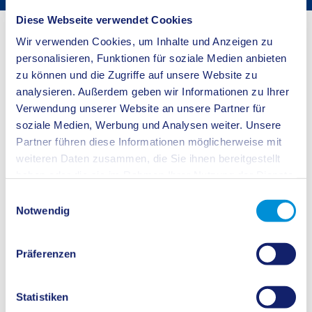
Diese Webseite verwendet Cookies
Startseite
Buergerservice
Bürgerservice
Wir verwenden Cookies, um Inhalte und Anzeigen zu
Angebote mit "G"
personalisieren, Funktionen für soziale Medien anbieten
zu können und die Zugriffe auf unsere Website zu
analysieren. Außerdem geben wir Informationen zu Ihrer
Gefahrenabwehrplan, Sonderschutzplan, Externer Notfallplan
Verwendung unserer Website an unsere Partner für
Gehölzschnitt
soziale Medien, Werbung und Analysen weiter. Unsere
Gemeinsames Lernen (GL)
Genehmigungsbescheide
Partner führen diese Informationen möglicherweise mit
geoatlas
weiteren Daten zusammen, die Sie ihnen bereitgestellt
Geobasisdaten 3D
haben oder die sie im Rahmen Ihrer Nutzung der Dienste
Geodaten des Kreises Recklinghausen
gesammelt haben.
Einwilligungsauswahl
Geogenes Arsen
Notwendig
Geschwindigkeitsüberwachung
Gesellschaftsjagden während der Covid19-Pandemiezeit
Hinweise zu den Rahmenbedinungen für Gesellschaftsjagden während
Präferenzen
der Corona-Pandemiezeit
Gespann (Tempo 100 km/h)
Gesundheitsamt in Castrop-Rauxel
Statistiken
Gesundheitsamt in Datteln und Waltrop