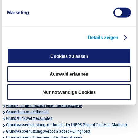
Gesundheitsamt in Dorsten
Gesundheitsamt in Gladbeck
Marketing
Gesundheitsamt in Haltern am See
Gesundheitsamt in Herten
Gesundheitsamt in Marl
Gesundheitsamt in Oer-Erkenschwick
Details zeigen
Gesundheitsamt in Recklinghausen
Gesundheitsamt vor Ort
Gesundheitsförderung und Prävention
Cookies zulassen
Gewässerentwicklung im Becklemer Busch
Gewerbeanmeldung
Gewerbeanzeige
Auswahl erlauben
Gewerbeflächen
Gewerblicher Güterkraftverkehr
Nur notwendige Cookies
GIS
Großraum- und Schwertransporte ( nach §29 Abs.3 StVO)
Gründe für den Besuch einer Beratungsstelle
Grundstücksmarktbericht
Grundstücksvermessungen
Grundwasserbelastung im Umfeld der INEOS Phenol GmbH in Gladbeck
Grundwassernutzungsverbot Gladbeck-Ellinghorst
Grundwassernutzungsverbot Haltern Mersch