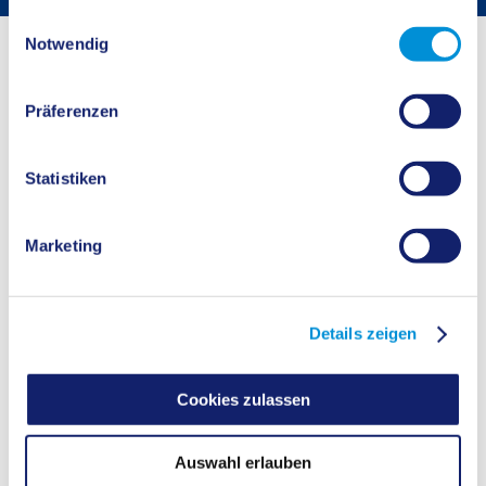
gesammelt haben.
Einwilligungsauswahl
Startseite
Buergerservice
Bürgerservice
Notwendig
Grundwassernutzungsverbot Herten-
Präferenzen
Langenbochum
Ausführliche Informationen zum Grundwassernutzungsverbot in Herten-
Statistiken
Langenbochum finden Sie
hier
.
Fachdienst
Marketing
Umwelt
Details zeigen
KONTAKT
ÖFFNUNGSZEITEN
Cookies zulassen
Auswahl erlauben