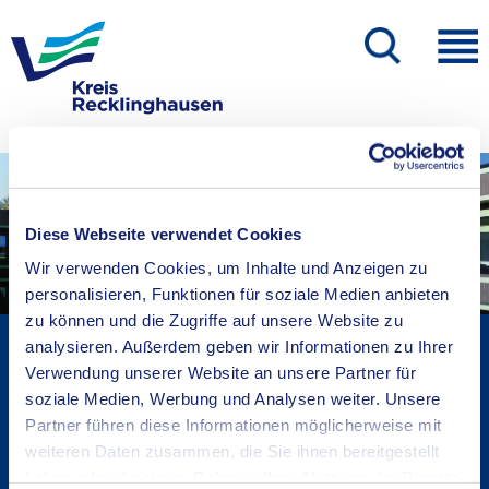
Diese Webseite verwendet Cookies
Wir verwenden Cookies, um Inhalte und Anzeigen zu
personalisieren, Funktionen für soziale Medien anbieten
zu können und die Zugriffe auf unsere Website zu
Kreisverwaltung A-Z
analysieren. Außerdem geben wir Informationen zu Ihrer
Verwendung unserer Website an unsere Partner für
Bekanntmachungen
soziale Medien, Werbung und Analysen weiter. Unsere
Ortsrecht
Partner führen diese Informationen möglicherweise mit
Karriere beim Kreis
weiteren Daten zusammen, die Sie ihnen bereitgestellt
Bürger-, Ideen- und Beschwerdecenter
haben oder die sie im Rahmen Ihrer Nutzung der Dienste