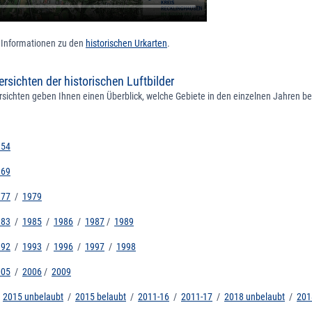
e Informationen zu den
historischen Urkarten
.
rsichten der historischen Luftbilder
rsichten geben Ihnen einen Überblick, welche Gebiete in den einzelnen Jahren b
954
969
977
/
1979
983
/
1985
/
1986
/
1987
/
1989
992
/
1993
/
1996
/
1997
/
1998
005
/
2006
/
2009
/
2015 unbelaubt
/
2015 belaubt
/
2011-16
/
2011-17
/
2018 unbelaubt
/
201