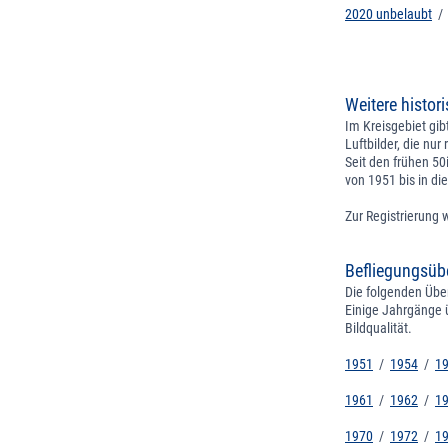
2020 unbelaubt
Weitere histori
Im Kreisgebiet gib
Luftbilder, die nur
Seit den frühen 50
von 1951 bis in di
Zur Registrierung 
Befliegungsüber
Die folgenden Übe
Einige Jahrgänge ü
Bildqualität.
1951
/
1954
/
1
1961
/
1962
/
1
1970
/
1972
/
1