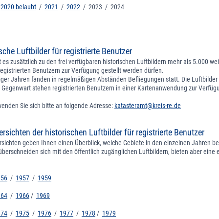
/
2020 belaubt
/
2021
/
2022
/
2023 /
2024
sche Luftbilder für registrierte Benutzer
t es zusätzlich zu den frei verfügbaren historischen Luftbildern mehr als 5.000 wei
 registrierten Benutzern zur Verfügung gestellt werden dürfen.
iger Jahren fanden in regelmäßigen Abständen Befliegungen statt. Die Luftbilder
e Gegenwart stehen registrierten Benutzern in einer Kartenanwendung zur Verfüg
wenden Sie sich bitte an folgende Adresse:
katasteramt@kreis-re.de
sichten der historischen Luftbilder für registrierte Benutzer
rsichten geben Ihnen einen Überblick, welche Gebiete in den einzelnen Jahren b
berschneiden sich mit den öffentlich zugänglichen Luftbildern, bieten aber eine
956
/
1957
/
1959
964
/
1966
/
1969
974
/
1975
/
1976
/
1977
/
1978
/
1979