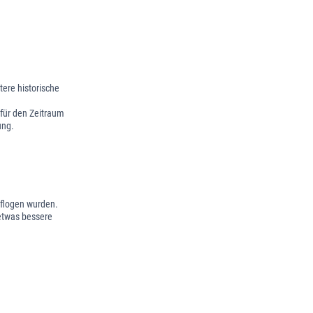
tere historische
 für den Zeitraum
ung.
eflogen wurden.
 etwas bessere