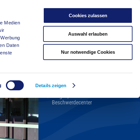
Cookies zulassen
le Medien
FREIZEIT
ir
Auswahl erlauben
, Werbung
ren Daten
Nur notwendige Cookies
ienste
Kreisverwaltung A-Z
Bekanntmachungen
Ortsrecht
g
Karriere beim Kreis
Details zeigen
Bürger-, Ideen- und
Beschwerdecenter