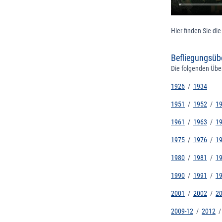
Hier finden Sie di
Befliegungsübe
Die folgenden Übe
1926
/
1934
1951
/
1952
/
1
1961
/
1963
/
1
1975
/
1976
/
1
1980
/
1981
/
1
1990
/
1991
/
1
2001
/
2002
/
2
2009-12
/
2012