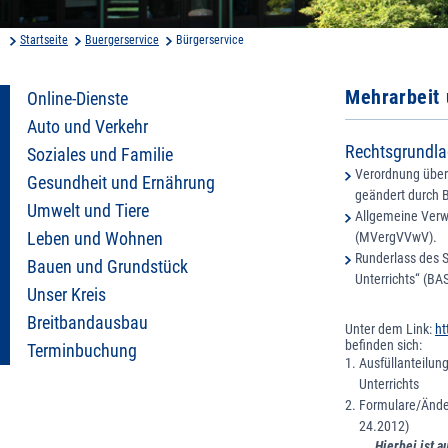
Startseite
Buergerservice
Bürgerservice
Mehrarbeit 
Online-Dienste
Auto und Verkehr
Rechtsgrundl
Soziales und Familie
Verordnung über
Gesundheit und Ernährung
geändert durch
Umwelt und Tiere
Allgemeine Verw
Leben und Wohnen
(MVergVVwV).
Runderlass des 
Bauen und Grundstück
Unterrichts“ (BAS
Unser Kreis
Breitbandausbau
Unter dem Link:
ht
befinden sich:
Terminbuchung
Ausfüllanteilun
Unterrichts
Formulare/Änder
24.2012)
Hierbei ist auf 