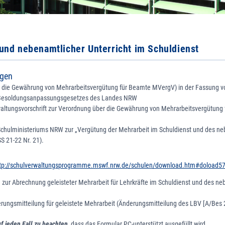
und nebenamtlicher Unterricht im Schuldienst
agen
 die Gewährung von Mehrarbeitsvergütung für Beamte MVergV) in der Fassung v
 Besoldungsanpassungsgesetzes des Landes NRW
altungsvorschrift zur Verordnung über die Gewährung von Mehrarbeitsvergütung
Schulministeriums NRW zur „Vergütung der Mehrarbeit im Schuldienst und des n
S 21-22 Nr. 21).
tp://schulverwaltungsprogramme.mswf.nrw.de/schulen/download.htm#doload5
g zur Abrechnung geleisteter Mehrarbeit für Lehrkräfte im Schuldienst und des n
ungsmitteilung für geleistete Mehrarbeit (Änderungsmitteilung des LBV [A/Bes
jeden Fall zu beachten
, dass das Formular PC-unterstützt ausgefüllt wird.