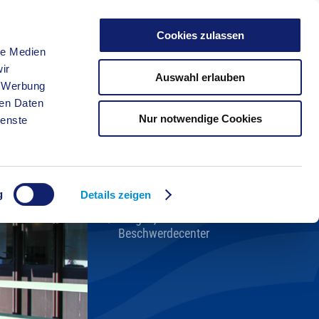
Cookies zulassen
le Medien
FREIZEIT
ir
Auswahl erlauben
, Werbung
ren Daten
Nur notwendige Cookies
ienste
Kreisverwaltung A-Z
Bekanntmachungen
Ortsrecht
g
Karriere beim Kreis
Details zeigen
Bürger-, Ideen- und
Beschwerdecenter