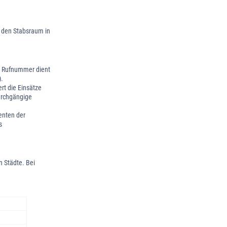
r den Stabsraum in
ie Rufnummer dient
).
rt die Einsätze
durchgängige
enten der
s
n Städte. Bei