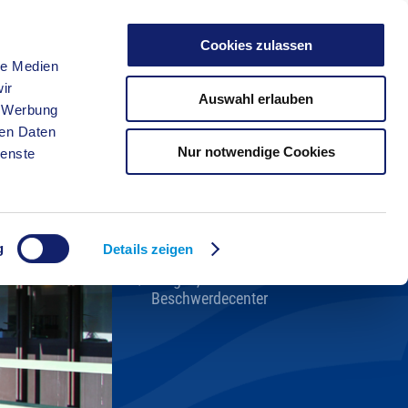
Cookies zulassen
le Medien
FREIZEIT
ir
Auswahl erlauben
, Werbung
ren Daten
Nur notwendige Cookies
ienste
Kreisverwaltung A-Z
Bekanntmachungen
Ortsrecht
g
Karriere beim Kreis
Details zeigen
Bürger-, Ideen- und
Beschwerdecenter