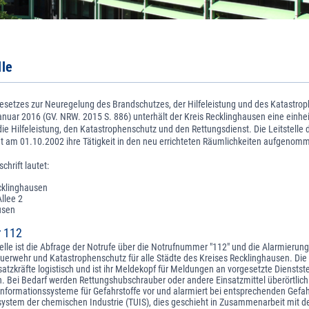
lle
setzes zur Neuregelung des Brandschutzes, der Hilfeleistung und des Katastro
uar 2016 (GV. NRW. 2015 S. 886) unterhält der Kreis Recklinghausen eine einheitl
ie Hilfeleistung, den Katastrophenschutz und den Rettungsdienst. Die Leitstelle 
t am 01.10.2002 ihre Tätigkeit in den neu errichteten Räumlichkeiten aufgenom
chrift lautet:
ecklinghausen
llee 2
usen
 112
elle ist die Abfrage der Notrufe über die Notrufnummer "112" und die Alarmierung
uerwehr und Katastrophenschutz für alle Städte des Kreises Recklinghausen. Die 
nsatzkräfte logistisch und ist ihr Meldekopf für Meldungen an vorgesetzte Dienstst
 Bei Bedarf werden Rettungshubschrauber oder andere Einsatzmittel überörtlich
t Informationssysteme für Gefahrstoffe vor und alarmiert bei entsprechenden Gefa
system der chemischen Industrie (TUIS), dies geschieht in Zusammenarbeit mit d