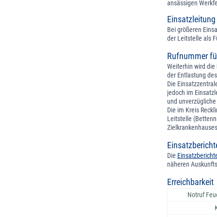
ansässigen Werkf
Einsatzleitung
Bei größeren Einsa
der Leitstelle als
Rufnummer für
Weiterhin wird die
der Entlastung des
Die Einsatzzentral
jedoch im Einsatzl
und unverzügliche 
Die im Kreis Reck
Leitstelle (Betten
Zielkrankenhause
Einsatzbericht
Die
Einsatzbericht
näheren Auskunftse
Erreichbarkeit
Notruf Feu