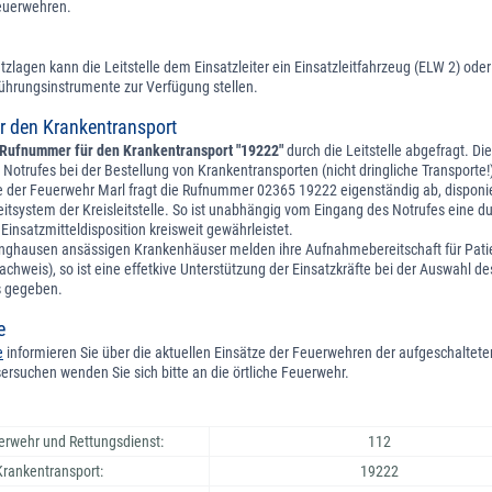
euerwehren.
tzlagen kann die Leitstelle dem Einsatzleiter ein Einsatzleitfahrzeug (ELW 2) ode
 Führungsinstrumente zur Verfügung stellen.
 den Krankentransport
Rufnummer für den Krankentransport "19222"
durch die Leitstelle abgefragt. D
 Notrufes bei der Bestellung von Krankentransporten (nicht dringliche Transporte!
e der Feuerwehr Marl fragt die Rufnummer 02365 19222 eigenständig ab, disponie
eitsystem der Kreisleitstelle. So ist unabhängig vom Eingang des Notrufes eine 
Einsatzmitteldisposition kreisweit gewährleistet.
linghausen ansässigen Krankenhäuser melden ihre Aufnahmebereitschaft für Pati
nachweis), so ist eine effetkive Unterstützung der Einsatzkräfte bei der Auswahl de
s gegeben.
e
e
informieren Sie über die aktuellen Einsätze der Feuerwehren der aufgeschaltete
rsuchen wenden Sie sich bitte an die örtliche Feuerwehr.
erwehr und Rettungsdienst:
112
Krankentransport:
19222