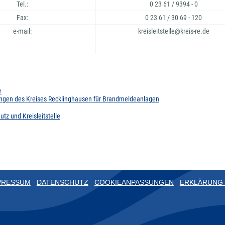
Tel.:
0 23 61 / 9394 - 0
Fax:
0 23 61 / 30 69 - 120
e-mail:
kreisleitstelle@kreis-re.de
e
ngen des Kreises Recklinghausen für Brandmeldeanlagen
tz und Kreisleitstelle
PRESSUM
DATENSCHUTZ
COOKIEANPASSUNGEN
ERKLÄRUNG 