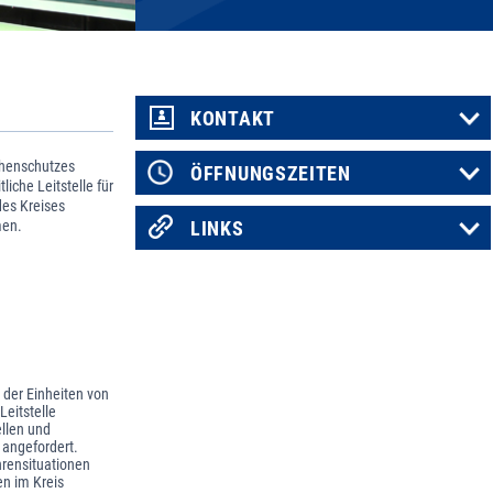
KONTAKT
phenschutzes
ÖFFNUNGSZEITEN
iche Leitstelle für
des Kreises
men.
LINKS
 der Einheiten von
Leitstelle
ellen und
 angefordert.
hrensituationen
en im Kreis