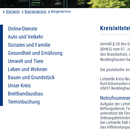
Startseite
Buergerservice
Bürgerservice
Kreisleitste
Online-Dienste
Auto und Verkehr
Gemäß § 28 des Ge
Soziales und Familie
(BHKG) vom 01. Jan
Gesundheit und Ernährung
den Brandschutz, d
Recklinghausen ha
Umwelt und Tiere
Leben und Wohnen
Die postalische Ans
Bauen und Grundstück
Leitstelle Kreis R
Kurt-Schumacher-A
Unser Kreis
45657 Recklingha
Breitbandausbau
Notrufnummer
Terminbuchung
Aufgabe der Leitst
Rettungsdienst, Fe
unterstützt die Ei
Ordnungsbehörden.
Die Leitstelle häl
das Hilfeleistungs