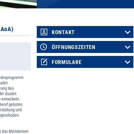
KAoA)
KONTAKT
ÖFFNUNGSZEITEN
FORMULARE
Landesprogramm
nalen
erung des
der dualen
 entwickeln.
Beruf geboten
estaltung und
abgeschoben
h das Ministerium