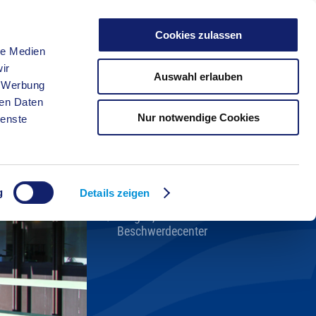
Cookies zulassen
le Medien
FREIZEIT
ir
Auswahl erlauben
, Werbung
ren Daten
Nur notwendige Cookies
ienste
Kreisverwaltung A-Z
Bekanntmachungen
Ortsrecht
g
Karriere beim Kreis
Details zeigen
Bürger-, Ideen- und
Beschwerdecenter