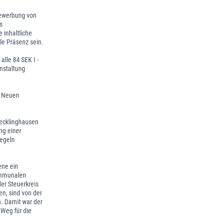
Bewerbung von
s
inhaltliche
le Präsenz sein.
alle 84 SEK I -
nstaltung
s Neuen
Recklinghausen
ng einer
Regeln
ene ein
Kommunalen
der Steuerkreis
n, sind von der
. Damit war der
 Weg für die