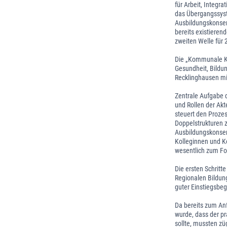
für Arbeit, Integr
das Übergangssyst
Ausbildungskonsen
bereits existieren
zweiten Welle für 
Die „Kommunale Ko
Gesundheit, Bildu
Recklinghausen mi
Zentrale Aufgabe 
und Rollen der Ak
steuert den Prozes
Doppelstrukturen 
Ausbildungskonsen
Kolleginnen und K
wesentlich zum Fo
Die ersten Schritt
Regionalen Bildung
guter Einstiegsbegl
Da bereits zum An
wurde, dass der p
sollte, mussten zü