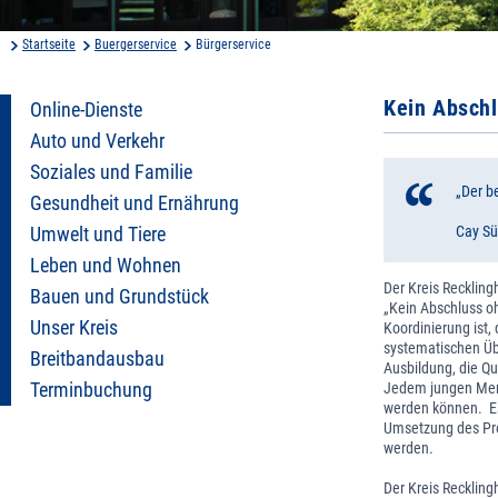
Startseite
Buergerservice
Bürgerservice
Kein Absch
Online-Dienste
Auto und Verkehr
Soziales und Familie
„Der b
Gesundheit und Ernährung
Cay Sü
Umwelt und Tiere
Leben und Wohnen
Der Kreis Recklin
Bauen und Grundstück
„Kein Abschluss o
Unser Kreis
Koordinierung ist,
systematischen Übe
Breitbandausbau
Ausbildung, die Qu
Terminbuchung
Jedem jungen Mens
werden können. Es
Umsetzung des Pro
werden.
Der Kreis Recklin