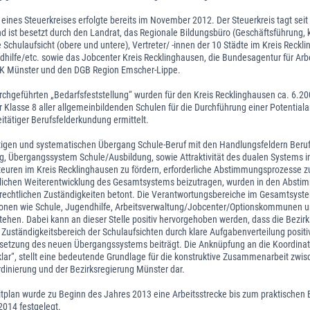
 eines Steuerkreises erfolgte bereits im November 2012. Der Steuerkreis tagt se
d ist besetzt durch den Landrat, das Regionale Bildungsbüro (Geschäftsführung
e Schulaufsicht (obere und untere), Vertreter/ -innen der 10 Städte im Kreis Reckl
hilfe/etc. sowie das Jobcenter Kreis Recklinghausen, die Bundesagentur für Arbe
WK Münster und den DGB Region Emscher-Lippe.
chgeführten „Bedarfsfeststellung“ wurden für den Kreis Recklinghausen ca. 6.20
r Klasse 8 aller allgemeinbildenden Schulen für die Durchführung einer Potential
itätiger Berufsfelderkundung ermittelt.
igen und systematischen Übergang Schule-Beruf mit den Handlungsfeldern Beruf
ng, Übergangssystem Schule/Ausbildung, sowie Attraktivität des dualen Systems 
teuren im Kreis Recklinghausen zu fördern, erforderliche Abstimmungsprozesse z
erlichen Weiterentwicklung des Gesamtsystems beizutragen, wurden in den Abst
e rechtlichen Zuständigkeiten betont. Die Verantwortungsbereiche im Gesamtsyst
utionen wie Schule, Jugendhilfe, Arbeitsverwaltung/Jobcenter/Optionskommunen u
ehen. Dabei kann an dieser Stelle positiv hervorgehoben werden, dass die Bezir
Zuständigkeitsbereich der Schulaufsichten durch klare Aufgabenverteilung positi
tzung des neuen Übergangssystems beiträgt. Die Anknüpfung an die Koordinat
ar“, stellt eine bedeutende Grundlage für die konstruktive Zusammenarbeit zwis
nierung und der Bezirksregierung Münster dar.
eitplan wurde zu Beginn des Jahres 2013 eine Arbeitsstrecke bis zum praktischen
2014 festgelegt.