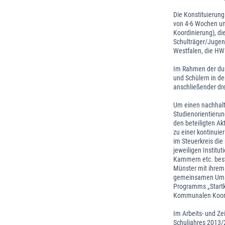
Die Konstituierung
von 4-6 Wochen un
Koordinierung), di
Schulträger/Jugend
Westfalen, die H
Im Rahmen der dur
und Schülern in de
anschließender dre
Um einen nachhalt
Studienorientieru
den beteiligten Ak
zu einer kontinui
im Steuerkreis di
jeweiligen Instit
Kammern etc. best
Münster mit ihrem 
gemeinsamen Umse
Programms „Startkl
Kommunalen Koordi
Im Arbeits- und Z
Schuljahres 2013/