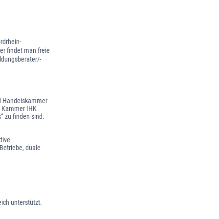
rdrhein-
 findet man freie
ldungsberater/-
nd Handelskammer
die Kammer IHK
“ zu finden sind.
tive
Betriebe, duale
ich unterstützt.