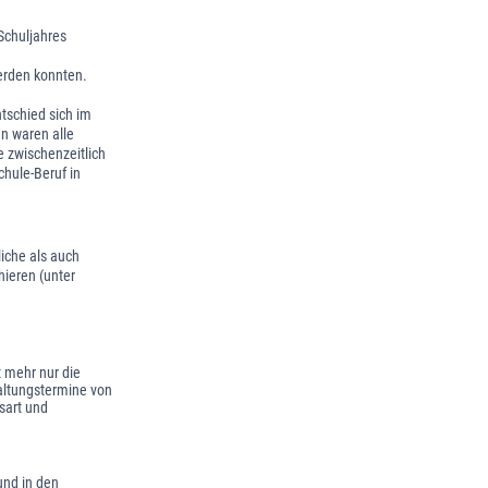
Schuljahres
erden konnten.
ntschied sich im
n waren alle
 zwischenzeitlich
hule-Beruf in
liche als auch
ieren (unter
t mehr nur die
taltungstermine von
sart und
und in den