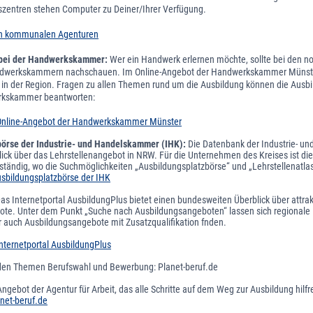
szentren stehen Computer zu Deiner/Ihrer Verfügung.
den kommunalen Agenturen
 bei der Handwerkskammer:
Wer ein Handwerk erlernen möchte, sollte bei den no
ndwerkskammern nachschauen. Im Online-Angebot der Handwerkskammer Münster
 in der Region. Fragen zu allen Themen rund um die Ausbildung können die Ausbi
rkskammer beantworten:
 Online-Angebot der Handwerkskammer Münster
örse der Industrie- und Handelskammer (IHK):
Die Datenbank der Industrie- u
blick über das Lehrstellenangebot in NRW. Für die Unternehmen des Kreises ist 
tändig, wo die Suchmöglichkeiten „Ausbildungsplatzbörse“ und „Lehrstellenatlas
usbildungsplatzbörse der IHK
as Internetportal AusbildungPlus bietet einen bundesweiten Überblick über attrak
te. Unter dem Punkt „Suche nach Ausbildungsangeboten“ lassen sich regionale 
 auch Ausbildungsangebote mit Zusatzqualifikation fnden.
nternetportal AusbildungPlus
den Themen Berufswahl und Bewerbung: Planet-beruf.de
gebot der Agentur für Arbeit, das alle Schritte auf dem Weg zur Ausbildung hilfre
anet-beruf.de