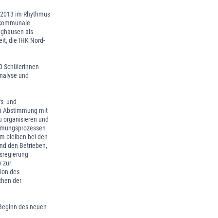
it 2013 im Rhythmus
, kommunale
inghausen als
it, die IHK Nord-
0 Schülerinnen
analyse und
s- und
in Abstimmung mit
u organisieren und
immungsprozessen
em bleiben bei den
nd den Betrieben,
ksregierung
v zur
ion des
chen der
 Beginn des neuen