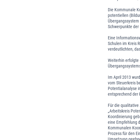
Die Kommunale Koo
potentiellen (Bild
Übergangssystem S
Schwerpunkte der K
Eine Informationsv
Schulen im Kreis 
verdeutlichten, da
Weiterhin erfolgte
Übergangssystems 
Im April 2013 wur
vom Steuerkreis be
Potentialanalyse 
entsprechend der
Für die qualitativ
„Arbeitskreis Pote
Koordinierung gebi
eine Empfehlung de
Kommunalen Koordi
Prozess für den Ei
Umsetzung geebn