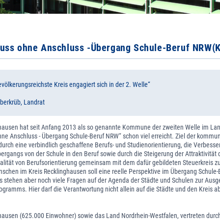
luss ohne Anschluss -Übergang Schule-Beruf NRW(
evölkerungsreichste Kreis engagiert sich in der 2. Welle“
berkrüb, Landrat
ghausen hat seit Anfang 2013 als so genannte Kommune der zweiten Welle im 
hne Anschluss - Übergang Schule-Beruf NRW“ schon viel erreicht. Ziel der kommu
 durch eine verbindlich geschaffene Berufs- und Studienorientierung, die Verbess
rgangs von der Schule in den Beruf sowie durch die Steigerung der Attraktivität 
alität von Berufsorientierung gemeinsam mit dem dafür gebildeten Steuerkreis zu
chen im Kreis Recklinghausen soll eine reelle Perspektive im Übergang Schule-
 stehen aber noch viele Fragen auf der Agenda der Städte und Schulen zur Ausg
gramms. Hier darf die Verantwortung nicht allein auf die Städte und den Kreis 
ghausen (625.000 Einwohner) sowie das Land Nordrhein-Westfalen, vertreten durc