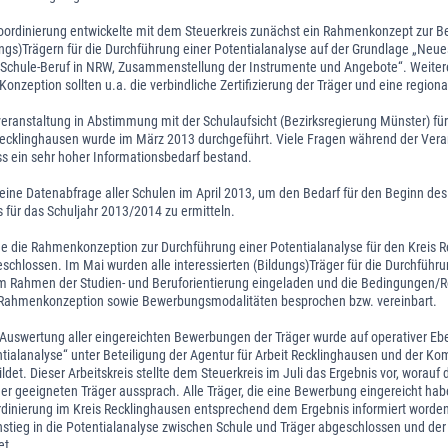
rdinierung entwickelte mit dem Steuerkreis zunächst ein Rahmenkonzept zur 
ungs)Trägern für die Durchführung einer Potentialanalyse auf der Grundlage „Neue
chule-Beruf in NRW, Zusammenstellung der Instrumente und Angebote“. Weitere 
onzeption sollten u.a. die verbindliche Zertifizierung der Träger und eine regiona
eranstaltung in Abstimmung mit der Schulaufsicht (Bezirksregierung Münster) für 
Recklinghausen wurde im März 2013 durchgeführt. Viele Fragen während der Vera
ss ein sehr hoher Informationsbedarf bestand.
 eine Datenabfrage aller Schulen im April 2013, um den Bedarf für den Beginn de
für das Schuljahr 2013/2014 zu ermitteln.
de die Rahmenkonzeption zur Durchführung einer Potentialanalyse für den Kreis 
schlossen. Im Mai wurden alle interessierten (Bildungs)Träger für die Durchführu
im Rahmen der Studien- und Beruforientierung eingeladen und die Bedingungen/
 Rahmenkonzeption sowie Bewerbungsmodalitäten besprochen bzw. vereinbart.
e Auswertung aller eingereichten Bewerbungen der Träger wurde auf operativer Eb
ntialanalyse“ unter Beteiligung der Agentur für Arbeit Recklinghausen und der 
ldet. Dieser Arbeitskreis stellte dem Steuerkreis im Juli das Ergebnis vor, worauf 
r geeigneten Träger aussprach. Alle Träger, die eine Bewerbung eingereicht habe
nierung im Kreis Recklinghausen entsprechend dem Ergebnis informiert worden
nstieg in die Potentialanalyse zwischen Schule und Träger abgeschlossen und der
et.