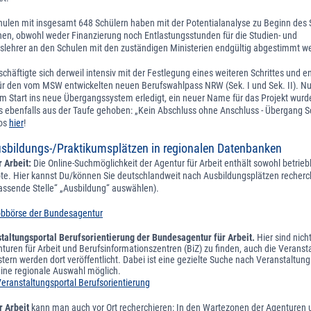
chulen mit insgesamt 648 Schülern haben mit der Potentialanalyse zu Beginn des 
n, obwohl weder Finanzierung noch Entlastungsstunden für die Studien- und
gslehrer an den Schulen mit den zuständigen Ministerien endgültig abgestimmt w
schäftigte sich derweil intensiv mit der Festlegung eines weiteren Schrittes und e
r den vom MSW entwickelten neuen Berufswahlpass NRW (Sek. I und Sek. II). Nu
m Start ins neue Übergangssystem erledigt, ein neuer Name für das Projekt wurde
s ebenfalls aus der Taufe gehoben: „Kein Abschluss ohne Anschluss - Übergang Sc
fos
hier
!
sbildungs-/Praktikumsplätzen in regionalen Datenbanken
 Arbeit:
Die Online-Suchmöglichkeit der Agentur für Arbeit enthält sowohl betrieb
te. Hier kannst Du/können Sie deutschlandweit nach Ausbildungsplätzen recherch
passende Stelle“ „Ausbildung“ auswählen).
Jobbörse der Bundesagentur
taltungsportal Berufsorientierung der Bundesagentur für Arbeit.
Hier sind nich
uren für Arbeit und Berufsinformationszentren (BiZ) zu finden, auch die Verans
stern werden dort veröffentlicht. Dabei ist eine gezielte Suche nach Veranstaltung
eine regionale Auswahl möglich.
eranstaltungsportal Berufsorientierung
r Arbeit
kann man auch vor Ort recherchieren: In den Wartezonen der Agenturen 