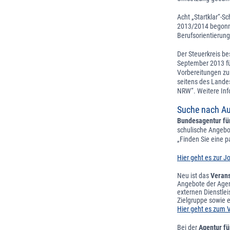
Acht „Startklar“-S
2013/2014 begonne
Berufsorientierun
Der Steuerkreis be
September 2013 fü
Vorbereitungen zu
seitens des Lande
NRW“. Weitere In
Suche nach Au
Bundesagentur für
schulische Angebo
„Finden Sie eine 
Hier geht es zur 
Neu ist das
Verans
Angebote der Agent
externen Dienstlei
Zielgruppe sowie 
Hier geht es zum V
Bei der
Agentur fü