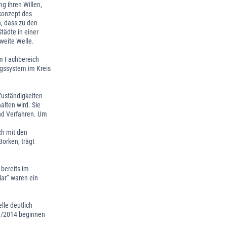
g ihren Willen,
konzept des
, dass zu den
tädte in einer
zweite Welle.
im Fachbereich
ngssystem im Kreis
Zuständigkeiten
lten wird. Sie
und Verfahren. Um
ch mit den
orken, trägt
 bereits im
lar“ waren ein
le deutlich
13/2014 beginnen