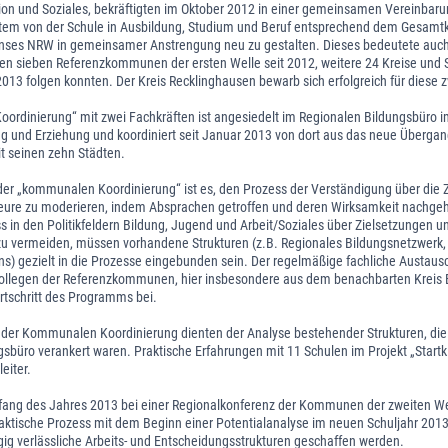
ation und Soziales, bekräftigten im Oktober 2012 in einer gemeinsamen Vereinbarun
em von der Schule in Ausbildung, Studium und Beruf entsprechend dem Gesamt
ses NRW in gemeinsamer Anstrengung neu zu gestalten. Dieses bedeutete auch
den sieben Referenzkommunen der ersten Welle seit 2012, weitere 24 Kreise und S
2013 folgen konnten. Der Kreis Recklinghausen bewarb sich erfolgreich für diese 
ordinierung“ mit zwei Fachkräften ist angesiedelt im Regionalen Bildungsbüro 
ng und Erziehung und koordiniert seit Januar 2013 von dort aus das neue Überga
t seinen zehn Städten.
der „kommunalen Koordinierung“ ist es, den Prozess der Verständigung über die 
teure zu moderieren, indem Absprachen getroffen und deren Wirksamkeit nachgeha
s in den Politikfeldern Bildung, Jugend und Arbeit/Soziales über Zielsetzungen 
zu vermeiden, müssen vorhandene Strukturen (z.B. Regionales Bildungsnetzwerk,
s) gezielt in die Prozesse eingebunden sein. Der regelmäßige fachliche Austaus
ollegen der Referenzkommunen, hier insbesondere aus dem benachbarten Kreis B
rtschritt des Programms bei.
e der Kommunalen Koordinierung dienten der Analyse bestehender Strukturen, die
sbüro verankert waren. Praktische Erfahrungen mit 11 Schulen im Projekt „Startk
eiter.
fang des Jahres 2013 bei einer Regionalkonferenz der Kommunen der zweiten Wel
raktische Prozess mit dem Beginn einer Potentialanalyse im neuen Schuljahr 20
gig verlässliche Arbeits- und Entscheidungsstrukturen geschaffen werden.