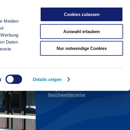
Cookies zulassen
le Medien
FREIZEIT
ir
Auswahl erlauben
, Werbung
ren Daten
Nur notwendige Cookies
ienste
Kreisverwaltung A-Z
Bekanntmachungen
Ortsrecht
g
Karriere beim Kreis
Details zeigen
Bürger-, Ideen- und
Beschwerdecenter