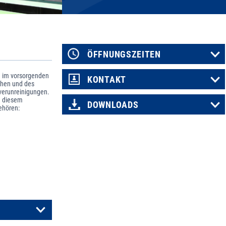
ÖFFNUNGSZEITEN
n im vorsorgenden
KONTAKT
chen und des
erunreinigungen.
n diesem
DOWNLOADS
ehören: