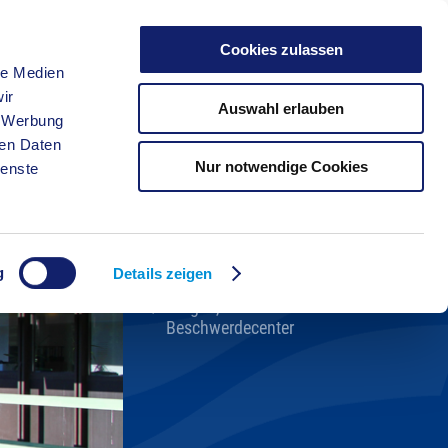
Cookies zulassen
le Medien
FREIZEIT
ir
Auswahl erlauben
, Werbung
ren Daten
Nur notwendige Cookies
ienste
Kreisverwaltung A-Z
Bekanntmachungen
Ortsrecht
g
Karriere beim Kreis
Details zeigen
Bürger-, Ideen- und
Beschwerdecenter