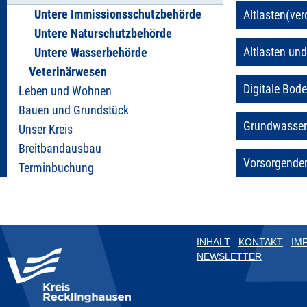
Untere Immissionsschutzbehörde
Altlasten(ve
Untere Naturschutzbehörde
Altlasten un
Untere Wasserbehörde
Veterinärwesen
Digitale Bod
Leben und Wohnen
Bauen und Grundstück
Grundwasser
Unser Kreis
Breitbandausbau
Vorsorgende
Terminbuchung
INHALT
KONTAKT
IM
NEWSLETTER