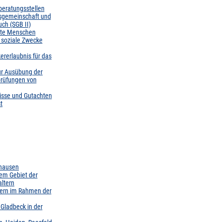
beratungsstellen
itsgemeinschaft und
ch (SGB II)
erte Menschen
r soziale Zwecke
kererlaubnis für das
zur Ausübung der
prüfungen von
isse und Gutachten
t
ghausen
em Gebiet der
ltern
ltern im Rahmen der
 Gladbeck in der