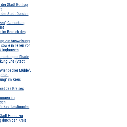
der Stadt Bottrop
et
 der Stadt Dorsten
ven", Gemarkung
iet
 im Bereich des
ung zur Ausweisung
 sowie in Teilen von
cklinghausen
Gemarkungen Rhade
ung Erle (Stadt
 Wienbecker Mühle",
gebiet
ung" im Kreis
iet des Kreises
gungen im
usen
Verkauf bestimmter
Stadt Herne zur
 durch den Kreis