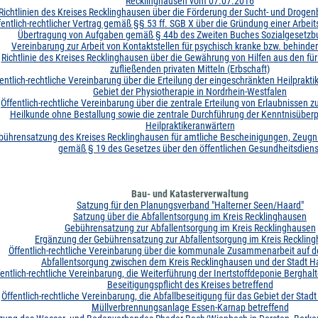
Recklinghausen vom 07.07.2016
Richtlinien des Kreises Recklinghausen über die Förderung der Sucht- und Drogen
fentlich-rechtlicher Vertrag gemäß §§ 53 ff. SGB X über die Gründung einer Arbe
Übertragung von Aufgaben gemäß § 44b des Zweiten Buches Sozialgesetzbu
Vereinbarung zur Arbeit von Kontaktstellen für psychisch kranke bzw. behind
Richtlinie des Kreises Recklinghausen über die Gewährung von Hilfen aus den fü
zufließenden privaten Mitteln (Erbschaft)
entlich-rechtliche Vereinbarung über die Erteilung der eingeschränkten Heilprakti
Gebiet der Physiotherapie in Nordrhein-Westfalen
Öffentlich-rechtliche Vereinbarung über die zentrale Erteilung von Erlaubnissen 
Heilkunde ohne Bestallung sowie die zentrale Durchführung der Kenntnisüber
Heilpraktikeranwärtern
bührensatzung des Kreises Recklinghausen für amtliche Bescheinigungen, Zeugn
gemäß § 19 des Gesetzes über den öffentlichen Gesundheitsdiens
Bau- und Katasterverwaltung
Satzung für den Planungsverband "Halterner Seen/Haard"
Satzung über die Abfallentsorgung im Kreis Recklinghausen
Gebührensatzung zur Abfallentsorgung im Kreis Recklinghausen
Ergänzung der Gebührensatzung zur Abfallentsorgung im Kreis Recklin
Öffentlich-rechtliche Vereinbarung über die kommunale Zusammenarbeit auf d
Abfallentsorgung zwischen dem Kreis Recklinghausen und der Stadt Ha
fentlich-rechtliche Vereinbarung, die Weiterführung der Inertstoffdeponie Bergha
Beseitigungspflicht des Kreises betreffend
Öffentlich-rechtliche Vereinbarung, die Abfallbeseitigung für das Gebiet der Stadt
Müllverbrennungsanlage Essen-Karnap betreffend