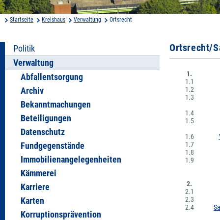
Startseite
Kreishaus
Verwaltung
Ortsrecht
Ortsrecht/
Politik
Verwaltung
1.
Abfallentsorgung
1.1
1.2
Archiv
1.3
Bekanntmachungen
1.4
Beteiligungen
1.5
Datenschutz
1.6
1.7
Fundgegenstände
1.8
Immobilienangelegenheiten
1.9
Kämmerei
2.
Karriere
2.1
2.3
Karten
2.4
Sa
Korruptionsprävention