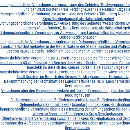
rdnungsbehördliche Verordnung zur Ausweisung des Gebietes "Postwegmoore" in 
und der Stadt Dorsten (Kreis Recklinghausen) als Naturschutzgebi
dnungsbehördliche Verordnung zur Ausweisung des Gebietes "Rütterberg Nord" in
(Kreis Recklinghausen) als Naturschutzgebiet
Ordnungsbehördliche Verordnung zur Ausweisung des Gebietes "Wessendorfer El
Lembeck (Stadt Dorsten), Kreis Recklinghausen, als Naturschutzgeb
Ordnungsbehördliche Verordnung zur Ausweisung von Landschaftsschutzgebieten
Kreises Recklinghausen
dnungsbehördliche Verordnung zur Änderung der Ordnungsbehördlichen Verordn
 Landschaftsschutzgebieten in der Gebietskulisse der Städte Dorsten und Waltrop
Castrop-Rauxel, Datteln, Haltern am See und Marl im Bereich des Kreises Re
dnungsbehördliche Verordnung zur Ausweisung des Gebietes "Rhader Wiesen", 
und Lembeck (Stadt Dorsten), im Bereich des Kreises Recklinghausen und Gemark
Raesfeld) im Bereich des Kreises Borken, als Naturschutzgebiet
nungsbehördliche Verordnung zur Ausweisung des Gebietes "Feuchtwiese an der
Stadt Dorsten, im Bereich des Kreises Recklinghausen als Naturschutz
Bekanntmachung der Rechtskraft des Landschaftsplanes Nr. 5 "Emschernieder
Recklinghausen
Verordnung über den Gelegenheitsverkehr mit Taxen (Taxenordnung) für das Geb
Recklinghausen
Rechtsverordnung über die Beförderungsentgelte und Beförderungsbedin
Gelegenheitsverkehr mit Taxen (Taxentarif) für den Kreis Recklingha
dnungsbehördliche Verordnung über die Festsetzung der Öffnungszeiten für den 
Waren an Sonn- und Feiertagen im Kreis Recklinghausen
Öffentlich-rechtliche Vereinbarung zwischen dem Kreis Recklinghausen und der 
Übernahme der Aufgaben des Veterinärwesens und der Lebensmittelüberwachung
Recklinghausen