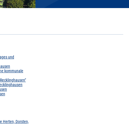
tages und
ghausen
same kommunale
Recklinghausen"
Recklinghausen
usen
usen
 Herten, Dorsten,