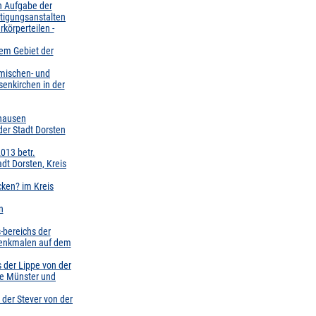
n Aufgabe der
itigungsanstalten
körperteilen -
em Gebiet der
emischen- und
enkirchen in der
ghausen
er Stadt Dorsten
013 betr.
dt Dorsten, Kreis
ken? im Kreis
n
-bereichs der
denkmalen auf dem
der Lippe von der
ze Münster und
der Stever von der