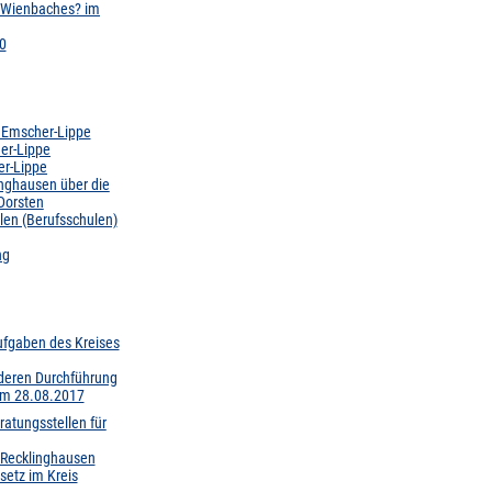
 Wienbaches? im
0
 Emscher-Lippe
her-Lippe
er-Lippe
inghausen über die
Dorsten
ulen (Berufsschulen)
ng
ufgaben des Kreises
 deren Durchführung
vom 28.08.2017
ratungsstellen für
 Recklinghausen
etz im Kreis