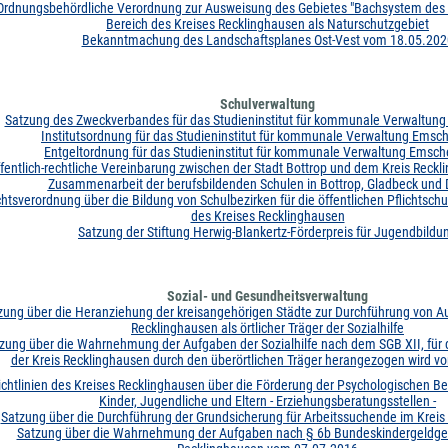
Ordnungsbehördliche Verordnung zur Ausweisung des Gebietes "Bachsystem des
Bereich des Kreises Recklinghausen als Naturschutzgebiet
Bekanntmachung des Landschaftsplanes Ost-Vest vom 18.05.202
Schulverwaltung
Satzung des Zweckverbandes für das Studieninstitut für kommunale Verwaltung
Institutsordnung für das Studieninstitut für kommunale Verwaltung Emsc
Entgeltordnung für das Studieninstitut für kommunale Verwaltung Emsch
fentlich-rechtliche Vereinbarung zwischen der Stadt Bottrop und dem Kreis Reckl
Zusammenarbeit der berufsbildenden Schulen in Bottrop, Gladbeck und 
htsverordnung über die Bildung von Schulbezirken für die öffentlichen Pflichtsch
des Kreises Recklinghausen
Satzung der Stiftung Herwig-Blankertz-Förderpreis für Jugendbildu
Sozial- und Gesundheitsverwaltung
zung über die Heranziehung der kreisangehörigen Städte zur Durchführung von A
Recklinghausen als örtlicher Träger der Sozialhilfe
zung über die Wahrnehmung der Aufgaben der Sozialhilfe nach dem SGB XII, für
der Kreis Recklinghausen durch den überörtlichen Träger herangezogen wird 
ichtlinien des Kreises Recklinghausen über die Förderung der Psychologischen Be
Kinder, Jugendliche und Eltern - Erziehungsberatungsstellen -
Satzung über die Durchführung der Grundsicherung für Arbeitssuchende im Kreis
Satzung über die Wahrnehmung der Aufgaben nach § 6b Bundeskindergeldges