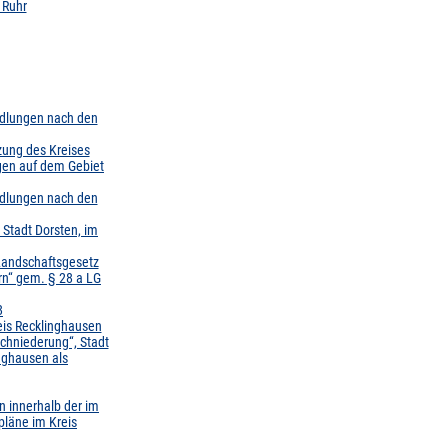
 Ruhr
ndlungen nach den
zung des Kreises
gen auf dem Gebiet
ndlungen nach den
Stadt Dorsten, im
Landschaftsgesetz
rn“ gem. § 28 a LG
8
eis Recklinghausen
chniederung“, Stadt
nghausen als
 innerhalb der im
läne im Kreis