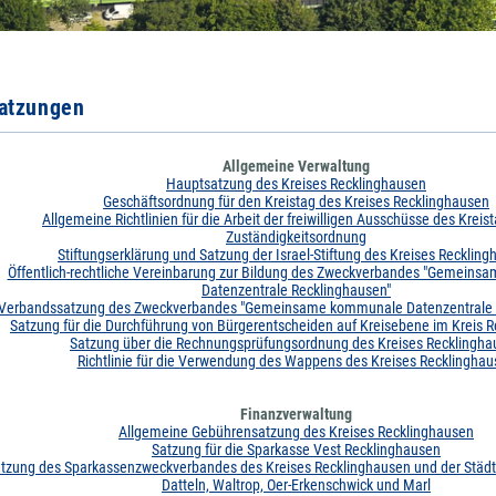
Satzungen
Allgemeine Verwaltung
Hauptsatzung des Kreises Recklinghausen
Geschäftsordnung für den Kreistag des Kreises Recklinghausen
Allgemeine Richtlinien für die Arbeit der freiwilligen Ausschüsse des Kreis
Zuständigkeitsordnung
Stiftungserklärung und Satzung der Israel-Stiftung des Kreises Recklin
Öffentlich-rechtliche Vereinbarung zur Bildung des Zweckverbandes "Gemein
Datenzentrale Recklinghausen"
Verbandssatzung des Zweckverbandes "Gemeinsame kommunale Datenzentrale 
Satzung für die Durchführung von Bürgerentscheiden auf Kreisebene im Kreis 
Satzung über die Rechnungsprüfungsordnung des Kreises Recklingha
Richtlinie für die Verwendung des Wappens des Kreises Recklingha
Finanzverwaltung
Allgemeine Gebührensatzung des Kreises Recklinghausen
Satzung für die Sparkasse Vest Recklinghausen
tzung des Sparkassenzweckverbandes des Kreises Recklinghausen und der Städte
Datteln, Waltrop, Oer-Erkenschwick und Marl