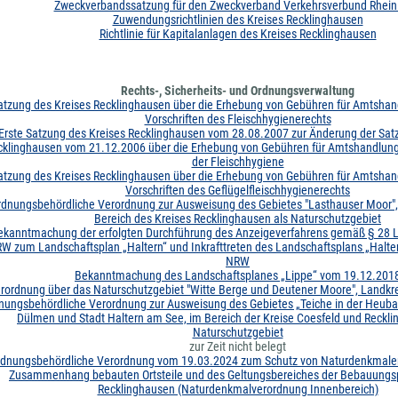
Zweckverbandssatzung für den Zweckverband Verkehrsverbund Rhein
Zuwendungsrichtlinien des Kreises Recklinghausen
Richtlinie für Kapitalanlagen des Kreises Recklinghausen
Rechts-, Sicherheits- und Ordnungsverwaltung
atzung des Kreises Recklinghausen über die Erhebung von Gebühren für Amtsha
Vorschriften des Fleischhygienerechts
Erste Satzung des Kreises Recklinghausen vom 28.08.2007 zur Änderung der Sat
cklinghausen vom 21.12.2006 über die Erhebung von Gebühren für Amtshandlun
der Fleischhygiene
atzung des Kreises Recklinghausen über die Erhebung von Gebühren für Amtsha
Vorschriften des Geflügelfleischhygienerechts
rdnungsbehördliche Verordnung zur Ausweisung des Gebietes "Lasthauser Moor", 
Bereich des Kreises Recklinghausen als Naturschutzgebiet
ekanntmachung der erfolgten Durchführung des Anzeigeverfahrens gemäß § 28 
W zum Landschaftsplan „Haltern“ und Inkrafttreten des Landschaftsplans „Halte
NRW
Bekanntmachung des Landschaftsplanes „Lippe“ vom 19.12.201
rordnung über das Naturschutzgebiet "Witte Berge und Deutener Moore", Landkr
nungsbehördliche Verordnung zur Ausweisung des Gebietes „Teiche in der Heuba
Dülmen und Stadt Haltern am See, im Bereich der Kreise Coesfeld und Reckli
Naturschutzgebiet
zur Zeit nicht belegt
rdnungsbehördliche Verordnung vom 19.03.2024 zum Schutz von Naturdenkmalen
Zusammenhang bebauten Ortsteile und des Geltungsbereiches der Bebauungsp
Recklinghausen (Naturdenkmalverordnung Innenbereich)