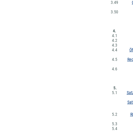
3.49
3.50
4.
4.1
4.2
4.3
4.4
Öf
4.5
Rec
4.6
5.
5.1
Sat
Sat
5.2
R
5.3
5.4