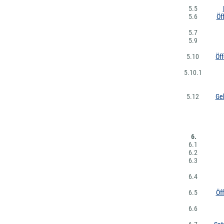
5.5
5.6
Öf
5.7
5.9
5.10
Öff
5.10.1
5.12
Ge
6.
6.1
6.2
6.3
6.4
6.5
Öf
6.6