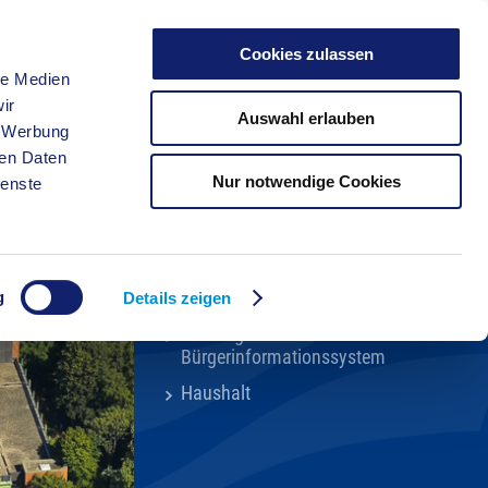
Cookies zulassen
le Medien
FREIZEIT
ir
Auswahl erlauben
, Werbung
ren Daten
Nur notwendige Cookies
ienste
Kreisverwaltung A-Z
Karriere beim Kreis
Bekanntmachungen
g
Ortsrecht
Details zeigen
Kreistags- und
Bürgerinformationssystem
Haushalt