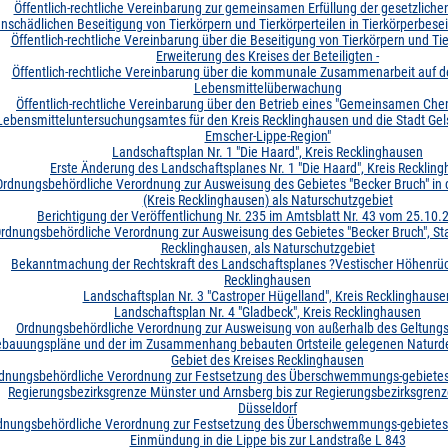
Öffentlich-rechtliche Vereinbarung zur gemeinsamen Erfüllung der gesetzliche
nschädlichen Beseitigung von Tierkörpern und Tierkörperteilen in Tierkörperbese
Öffentlich-rechtliche Vereinbarung über die Beseitigung von Tierkörpern und Tier
Erweiterung des Kreises der Beteiligten
-
Öffentlich-rechtliche Vereinbarung über die kommunale Zusammenarbeit auf d
Lebensmittelüberwachung
Öffentlich-rechtliche Vereinbarung über den Betrieb eines "Gemeinsamen Ch
Lebensmitteluntersuchungsamtes für den Kreis Recklinghausen und die Stadt Gels
Emscher-Lippe-Region"
Landschaftsplan Nr. 1 "Die Haard", Kreis Recklinghausen
Erste Änderung des Landschaftsplanes Nr. 1 "Die Haard", Kreis Recklin
Ordnungsbehördliche Verordnung zur Ausweisung des Gebietes "Becker Bruch" in d
(Kreis Recklinghausen) als Naturschutzgebiet
Berichtigung der Veröffentlichung Nr. 235 im Amtsblatt Nr. 43 vom 25.10.2
rdnungsbehördliche Verordnung zur Ausweisung des Gebietes "Becker Bruch", Sta
Recklinghausen, als Naturschutzgebiet
Bekanntmachung der Rechtskraft des Landschaftsplanes ?Vestischer Höhenrüc
Recklinghausen
Landschaftsplan Nr. 3 "Castroper Hügelland", Kreis Recklinghause
Landschaftsplan Nr. 4 "Gladbeck", Kreis Recklinghausen
Ordnungsbehördliche Verordnung zur Ausweisung von außerhalb des Geltungs
bauungspläne und der im Zusammenhang bebauten Ortsteile gelegenen Natur
Gebiet des Kreises Recklinghausen
dnungsbehördliche Verordnung zur Festsetzung des Überschwemmungs-gebietes 
Regierungsbezirksgrenze Münster und Arnsberg bis zur Regierungsbezirksgren
Düsseldorf
dnungsbehördliche Verordnung zur Festsetzung des Überschwemmungs-gebietes 
Einmündung in die Lippe bis zur Landstraße L 843