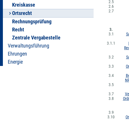
2.5
Kreiskasse
2.6
2.7
Ortsrecht
Rechnungsprüfung
Recht
3.
3.1
S
Zentrale Vergabestelle
3.1.1
Verwaltungsführung
Re
Ehrungen
3.2
S
Energie
3.3
O
3.4
B
NR
3.5
3.7
Ve
3.8
Ord
3.9
3.10
O