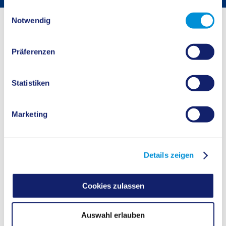
gesammelt haben.
Einwilligungsauswahl
Startseite
Buergerservice
Bürgerservice
Notwendig
Frau Wai-Fischer
Präferenzen
Oer-Erkenschwick I - Z
Telefon
02361-53-2008
Statistiken
Fax
02361-53-68-2008
E-Mail
Nachricht senden an Frau Wai-Fischer
Angebote
Hilfen bei Pflegebedürftigkeit in Einrichtungen
(Oer-Erkenschwick L - Z)
Marketing
KONTAKT
Details zeigen
ÖFFNUNGSZEITEN
Cookies zulassen
Auswahl erlauben