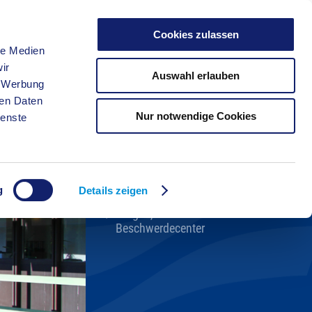
Cookies zulassen
le Medien
FREIZEIT
ir
Auswahl erlauben
, Werbung
ren Daten
Nur notwendige Cookies
ienste
Kreisverwaltung A-Z
Bekanntmachungen
Ortsrecht
g
Karriere beim Kreis
Details zeigen
Bürger-, Ideen- und
Beschwerdecenter