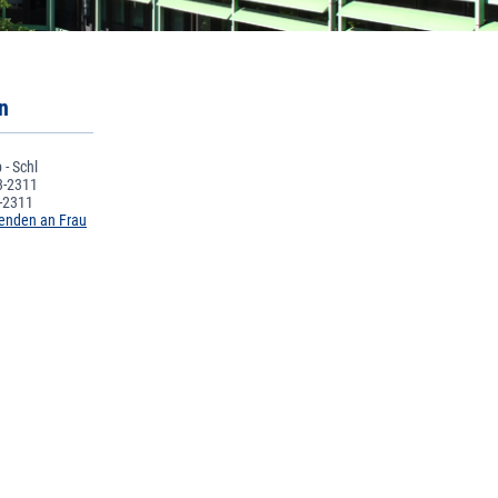
in
- Schl
3-2311
-2311
senden an Frau