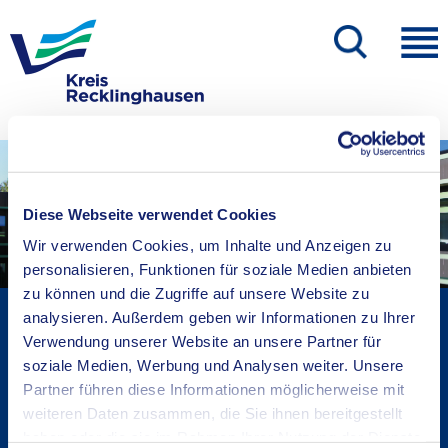
Diese Webseite verwendet Cookies
Wir verwenden Cookies, um Inhalte und Anzeigen zu
personalisieren, Funktionen für soziale Medien anbieten
zu können und die Zugriffe auf unsere Website zu
Kreisverwaltung A-Z
analysieren. Außerdem geben wir Informationen zu Ihrer
Verwendung unserer Website an unsere Partner für
Bekanntmachungen
soziale Medien, Werbung und Analysen weiter. Unsere
Ortsrecht
Partner führen diese Informationen möglicherweise mit
Karriere beim Kreis
weiteren Daten zusammen, die Sie ihnen bereitgestellt
Bürger-, Ideen- und Beschwerdecenter
haben oder die sie im Rahmen Ihrer Nutzung der Dienste