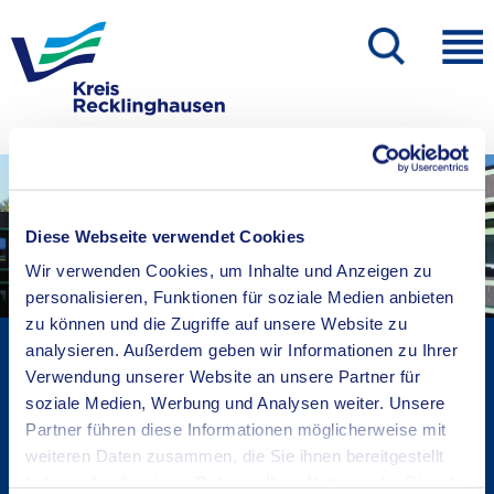
Diese Webseite verwendet Cookies
Wir verwenden Cookies, um Inhalte und Anzeigen zu
personalisieren, Funktionen für soziale Medien anbieten
zu können und die Zugriffe auf unsere Website zu
Kreisverwaltung A-Z
analysieren. Außerdem geben wir Informationen zu Ihrer
Verwendung unserer Website an unsere Partner für
Bekanntmachungen
soziale Medien, Werbung und Analysen weiter. Unsere
Ortsrecht
Partner führen diese Informationen möglicherweise mit
Karriere beim Kreis
weiteren Daten zusammen, die Sie ihnen bereitgestellt
Bürger-, Ideen- und Beschwerdecenter
haben oder die sie im Rahmen Ihrer Nutzung der Dienste