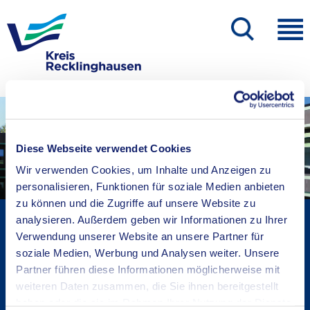
Diese Webseite verwendet Cookies
Wir verwenden Cookies, um Inhalte und Anzeigen zu
personalisieren, Funktionen für soziale Medien anbieten
zu können und die Zugriffe auf unsere Website zu
Kreisverwaltung A-Z
analysieren. Außerdem geben wir Informationen zu Ihrer
Verwendung unserer Website an unsere Partner für
Bekanntmachungen
soziale Medien, Werbung und Analysen weiter. Unsere
Ortsrecht
Partner führen diese Informationen möglicherweise mit
Karriere beim Kreis
weiteren Daten zusammen, die Sie ihnen bereitgestellt
Bürger-, Ideen- und Beschwerdecenter
haben oder die sie im Rahmen Ihrer Nutzung der Dienste