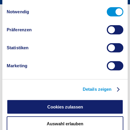
gesammelt haben.
Einwilligungsauswahl
Startseite
Buergerservice
Bürgerservice
Notwendig
Angebote mit "Ä"
Präferenzen
Änderung § 31k des Bundes-Immissionsschutzgesetzes
Statistiken
Marketing
Details zeigen
Cookies zulassen
Auswahl erlauben