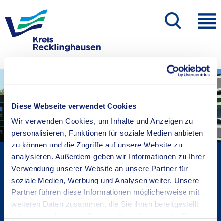
Diese Webseite verwendet Cookies
Wir verwenden Cookies, um Inhalte und Anzeigen zu
personalisieren, Funktionen für soziale Medien anbieten
zu können und die Zugriffe auf unsere Website zu
Kreisverwaltung A-Z
analysieren. Außerdem geben wir Informationen zu Ihrer
Verwendung unserer Website an unsere Partner für
Bekanntmachungen
soziale Medien, Werbung und Analysen weiter. Unsere
Ortsrecht
Partner führen diese Informationen möglicherweise mit
Karriere beim Kreis
weiteren Daten zusammen, die Sie ihnen bereitgestellt
Bürger-, Ideen- und Beschwerdecenter
haben oder die sie im Rahmen Ihrer Nutzung der Dienste