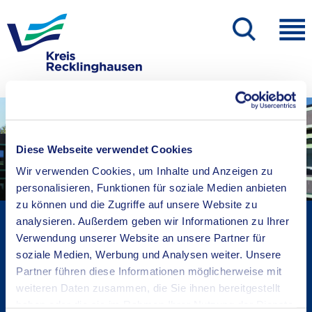
Diese Webseite verwendet Cookies
Wir verwenden Cookies, um Inhalte und Anzeigen zu
personalisieren, Funktionen für soziale Medien anbieten
zu können und die Zugriffe auf unsere Website zu
Kreisverwaltung A-Z
analysieren. Außerdem geben wir Informationen zu Ihrer
Verwendung unserer Website an unsere Partner für
Bekanntmachungen
soziale Medien, Werbung und Analysen weiter. Unsere
Ortsrecht
Partner führen diese Informationen möglicherweise mit
Karriere beim Kreis
weiteren Daten zusammen, die Sie ihnen bereitgestellt
Bürger-, Ideen- und Beschwerdecenter
haben oder die sie im Rahmen Ihrer Nutzung der Dienste