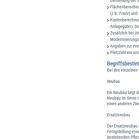
Darstellung der 
Flächenberechnun
(z.B. Frisör) un
Kostenberechnung
Anlagegüter). Di
Zusätzlich bei 
Modernisierungs
Angaben zur eve
Platzzahl vor u
Begriffsbest
Bei den einzelne
Neubau
Ein Neubau liegt d
Neubau im Sinne d
einen anderen Zwe
Ersatzneubau
Der Ersatzneubau i
Fertigstellung ers
bestehenden Pflege