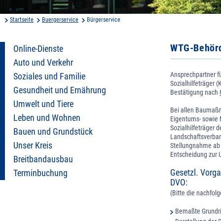
Startseite
Buergerservice
Bürgerservice
WTG-Behörd
Online-Dienste
Auto und Verkehr
Ansprechpartner fü
Soziales und Familie
Sozialhilfeträger 
Gesundheit und Ernährung
Bestätigung nach 
Umwelt und Tiere
Bei allen Baumaßna
Leben und Wohnen
Eigentums- sowie 
Sozialhilfeträger
Bauen und Grundstück
Landschaftsverban
Unser Kreis
Stellungnahme ab 
Entscheidung zur U
Breitbandausbau
Gesetzl. Vorg
Terminbuchung
DVO:
(Bitte die nachfol
Bemaßte Grundris