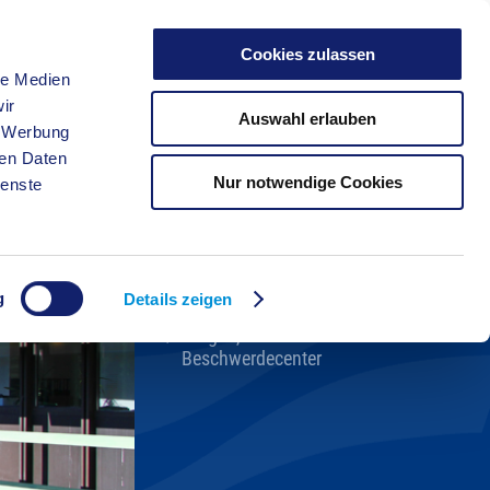
Cookies zulassen
le Medien
FREIZEIT
ir
Auswahl erlauben
, Werbung
ren Daten
Nur notwendige Cookies
ienste
Kreisverwaltung A-Z
Bekanntmachungen
Ortsrecht
g
Karriere beim Kreis
Details zeigen
Bürger-, Ideen- und
Beschwerdecenter