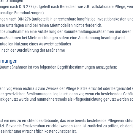
Sanitäranlagen
gen nach DIN 277 (aufgeteilt nach Bereichen wie z.B. vollstationäre Pflege, ve
d sonstige Fremdnutzungen)
en nach DIN 276 (aufgeteilt in anrechenbare langfristige Investitionskosten un
ese Unterlagen sind bei reinen Mietmodellen nicht erforderlich.
Umbaumaßnahmen eine Aufstellung der Bauunterhaltungsmaßnahmen und deren K
maßnahmen bei Mieteinrichtungen sofern eine Anerkennung beantragt wird
ntuellen Nutzung eines Ausweichgebäudes
nd nach der Durchführung der Maßnahme
immungen
n Baumaßnahmen ist von folgenden Begriffsbestimmungen auszugehen:
ann vor, wenn erstmals zum Zwecke der Pflege Plätze errichtet oder hergerichtet
er gesetzlichen Bestimmungen liegt auch dann vor, wenn ein bestehendes Gebäu
ck genutzt wurde und nunmehr erstmals als Pflegeeinrichtung genutzt werden so
st ein neu zu errichtendes Gebäude, das eine bereits bestehende Pflegeeinrichtu
etzt. Bevor ein Ersatzneubau errichtet werden kann ist zunächst zu prüfen, ob der
einrichtung wirtschaftlich kostengünstiger ist.