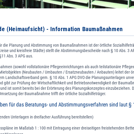
e (Heimaufsicht) - Information Baumaßnahmen
r die Planung und Abstimmung von Baumaßnahmen ist der örtliche Sozialhilfeträg
(Kreise und kreisfreie Städte) stellt die Abstimmungsbescheide nach § 10 Abs. 3 
§11 Abs. 3 APG aus.
hmen (sowohl vollstationäre Pflegeeinrichtungen als auch teilstationäre Pflegee
Mietobjekten (Neubauten / Umbauten / Ersatzneubauten / Anbauten) leitet der ör
 dem Landschaftsverband gem. § 10 Abs. 1 APG DVO die Planungsunterlagen unver
d gibt zur Prüfung der Wirtschaftlichkeit und Betriebsnotwendigkeit der Bauma
und ist somit bereits bei der Erörterung des Planungskonzeptes einzubeziehen. 
msetzung der Baumaßnahme trifft der örtliche Sozialhilfeträger.
aben für das Beratungs- und Abstimmungsverfahren sind laut §
genden Unterlagen in dreifacher Ausführung bereitstellen)
spläne im Maßstab 1 : 100 mit Eintragung einer dreiseitigen freistehenden Bette