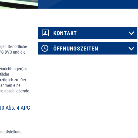
KONTAKT
er. Der örtliche
ÖFFNUNGSZEITEN
APG DVO und die
inrichtungen) in
tliche
züglich zu. Der
ßnahmen eine
Die abschließende
 10 Abs. 4 APG
naufstellung,