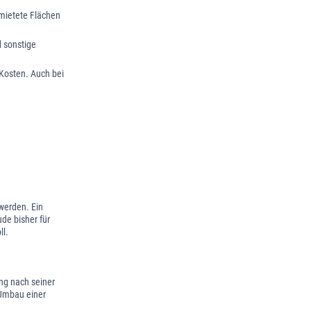
rmietete Flächen
d sonstige
osten. Auch bei
 werden. Ein
de bisher für
ll.
ng nach seiner
 Umbau einer