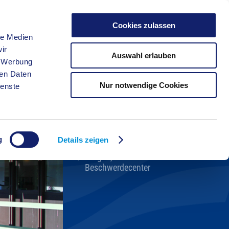
Cookies zulassen
le Medien
FREIZEIT
ir
Auswahl erlauben
, Werbung
ren Daten
Nur notwendige Cookies
ienste
Kreisverwaltung A-Z
Bekanntmachungen
Ortsrecht
g
Karriere beim Kreis
Details zeigen
Bürger-, Ideen- und
Beschwerdecenter