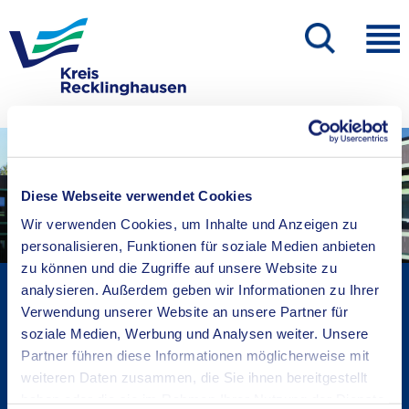
Diese Webseite verwendet Cookies
Wir verwenden Cookies, um Inhalte und Anzeigen zu
personalisieren, Funktionen für soziale Medien anbieten
zu können und die Zugriffe auf unsere Website zu
Kreisverwaltung A-Z
analysieren. Außerdem geben wir Informationen zu Ihrer
Verwendung unserer Website an unsere Partner für
Bekanntmachungen
soziale Medien, Werbung und Analysen weiter. Unsere
Ortsrecht
Partner führen diese Informationen möglicherweise mit
Karriere beim Kreis
weiteren Daten zusammen, die Sie ihnen bereitgestellt
Bürger-, Ideen- und Beschwerdecenter
haben oder die sie im Rahmen Ihrer Nutzung der Dienste