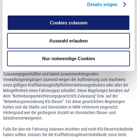
Zulassungsbescheinigung Teil II.
Details zeigen
Gestempelte Kennzeichenschilder.
Abmeldebescheinigung, bei vor dem 01.10.2005 stillgelegten
Fahrzeugen.
Cookies zulassen
Versicherungsbestätigung
(7-stellige VB-Nummer), wenn das Fahrzeug
außer Betrieb gesetzt ist.
Auswahl erlauben
Was es sonst noch zu beachten gilt:
Die Zulassung eines Fahrzeuges darf erst erfolgen, wenn die Person, für die
das Fahrzeug zum Verkehr zugelassen werden soll, weder
Nur notwendige Cookies
Kraftfahrzeugsteuerrückstände hat, noch der Zulassungsbehörde
rückständige Gebühren oder Auslagen aus vorausgegangenen
Zulassungsgeschäften und damit zusammenhängenden
Verwaltungsvorgängen (zumeist wegen der Aufforderung zum Nachweis
eines gültigen Kraftfahrzeughaftpflichtversicherungschutzes oder aber der
Mängelfreiheit eines Fahrzeuges) schuldet. Diese Regelungen beruhen auf
dem "Beitreibungserleichterungsgesetz/Kfz-Zulassung" bzw. auf der
"Mitwirkungsverordnung Kfz-Steuer". Für diese gesetzlichen Regelungen
hatten sich die Städte und Gemeinden in NRW vehement eingesetzt.
Hintergrund war die gestiegene Anzahl an chronischen Steuer- und
Gebührenverweigerern.
Falls Sie also ein Fahrzeug zulassen möchten und noch Kfz-Steuerrückstände
haben sollten, müssen Sie die Kraftfahrzeugsteuerrückstände zuvor beim