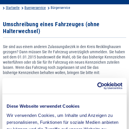
Startseite
Buergerservice
Bürgerservice
Umschreibung eines Fahrzeuges (ohne
Halterwechsel)
Sie sind aus einem anderen Zulassungsbezirk in den Kreis Recklinghausen
gezogen? Dann müssen Sie Ihr Fahrzeug unverzüglich ummelden. Sie haben
seit dem 01.01.2015 bundesweit die Wahl, ob Sie das bisherige Kennzeichen
weiterführen oder ob Sie für Ihr Fahrzeug ein neues Kennzeichen zuteilen
lassen. Wenn das Fahrzeug noch zugelassen ist und Sie das
bisherige Kennzeichen behalten wollen, bringen Sie bitte mit:
Zulassungsbescheinigung Teil I - falls diese noch nicht ausgestellt wurde,
den Fahrzeugschein und den Fahrzeugbrief.
Nachweis über eine gültige Hauptuntersuchung (Prüfbericht im Original).
Versicherungsbestätigung
(7-stellige VB-Nummer).
Diese Webseite verwendet Cookies
Die Vorlage einer neuen Versicherungsbestätigung ist grundsätzlich
nicht notwendig, da die Versicherungsdaten aus dem Zentralen
Wir verwenden Cookies, um Inhalte und Anzeigen zu
Fahrzeugregister abgerufen werden. Ist der Abruf wegen einer
fehlenden elektronischen Verbindung zum Kraftfahrt-Bundesamt nicht
personalisieren, Funktionen für soziale Medien anbieten
möglich oder weil die dort hinterlegten Versicherungsdaten unstimmig
sind oder der Versicherungsschutz für das Fahrzeug aufgekündigt ist,
zu können und die Zugriffe auf unsere Website zu