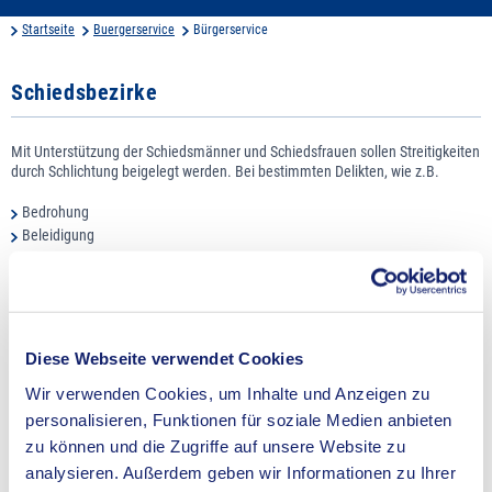
Startseite
Buergerservice
Bürgerservice
Schiedsbezirke
Mit Unterstützung der Schiedsmänner und Schiedsfrauen sollen Streitigkeiten
durch Schlichtung beigelegt werden. Bei bestimmten Delikten, wie z.B.
Bedrohung
Beleidigung
Hausfriedensbruch
Körperverletzung
Nachbarschaftsstreitigkeiten
Sachbeschädigung und
Verletzung des Briefgeheimnisses
Diese Webseite verwendet Cookies
haben Sie die Möglichkeit, Ihr gutes Recht bei Gericht einzuklagen.
Wir verwenden Cookies, um Inhalte und Anzeigen zu
Bei den oben aufgeführten Delikten ist es aber gesetzlich zwingend
personalisieren, Funktionen für soziale Medien anbieten
vorgeschrieben, vorher durch einen Besuch bei einem Schiedsmann oder
zu können und die Zugriffe auf unsere Website zu
einer Schiedsfrau einen Schlichtungsversuch zu unternehmen und damit
die Gerichte zu entlasten.
analysieren. Außerdem geben wir Informationen zu Ihrer