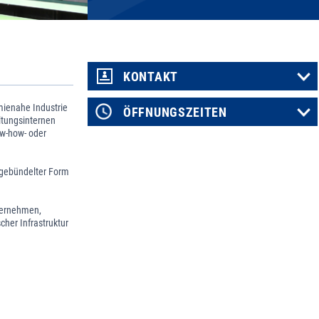
KONTAKT
mienahe Industrie
ÖFFNUNGSZEITEN
ltungsinternen
ow-how- oder
 gebündelter Form
ternehmen,
her Infrastruktur