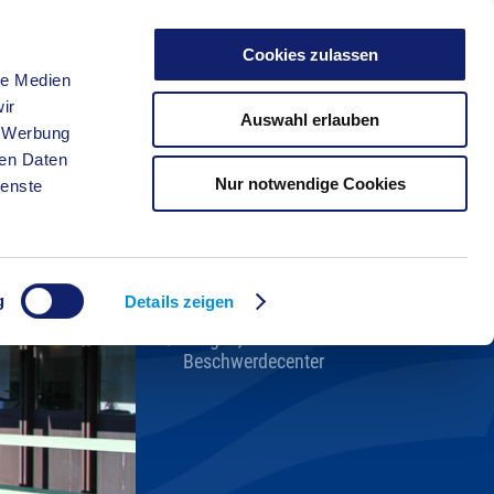
Cookies zulassen
le Medien
FREIZEIT
ir
Auswahl erlauben
, Werbung
ren Daten
Nur notwendige Cookies
ienste
Kreisverwaltung A-Z
Bekanntmachungen
Ortsrecht
g
Karriere beim Kreis
Details zeigen
Bürger-, Ideen- und
Beschwerdecenter