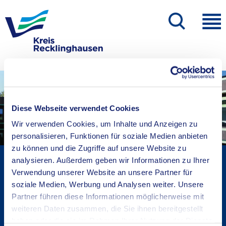
Diese Webseite verwendet Cookies
Wir verwenden Cookies, um Inhalte und Anzeigen zu
personalisieren, Funktionen für soziale Medien anbieten
zu können und die Zugriffe auf unsere Website zu
Kreisverwaltung A-Z
analysieren. Außerdem geben wir Informationen zu Ihrer
Verwendung unserer Website an unsere Partner für
Bekanntmachungen
soziale Medien, Werbung und Analysen weiter. Unsere
Ortsrecht
Partner führen diese Informationen möglicherweise mit
Karriere beim Kreis
weiteren Daten zusammen, die Sie ihnen bereitgestellt
Bürger-, Ideen- und Beschwerdecenter
haben oder die sie im Rahmen Ihrer Nutzung der Dienste