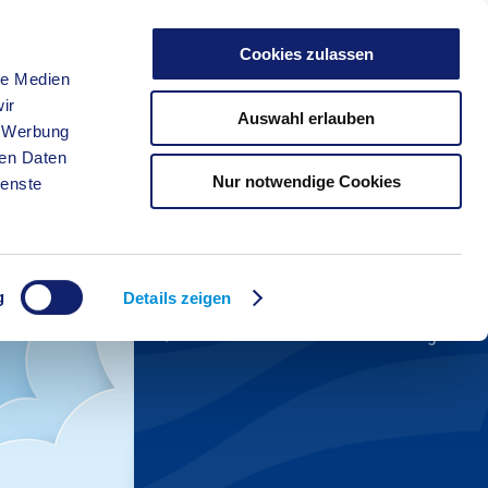
Cookies zulassen
le Medien
FREIZEIT
ir
Auswahl erlauben
, Werbung
ren Daten
Nur notwendige Cookies
ienste
Kreisverwaltung A-Z
Anfahrt zum Startercenter
Aktuelles
g
Veranstaltungskalender
Details zeigen
Kontakt zur Wirtschaftsförderung