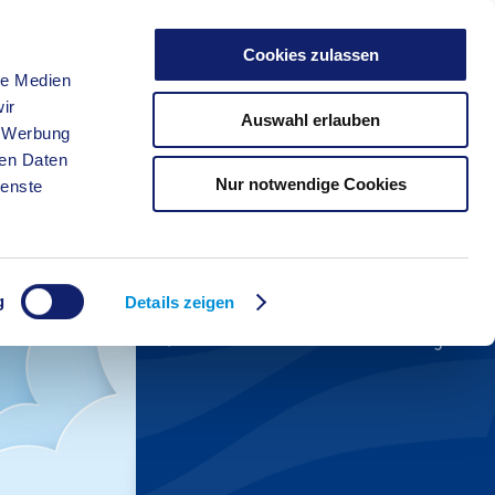
Cookies zulassen
le Medien
FREIZEIT
ir
Auswahl erlauben
, Werbung
ren Daten
Nur notwendige Cookies
ienste
Kreisverwaltung A-Z
Anfahrt zum Startercenter
Aktuelles
g
Veranstaltungskalender
Details zeigen
Kontakt zur Wirtschaftsförderung