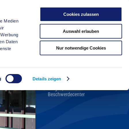
Cookies zulassen
le Medien
FREIZEIT
ir
Auswahl erlauben
, Werbung
ren Daten
Nur notwendige Cookies
ienste
Kreisverwaltung A-Z
Bekanntmachungen
Ortsrecht
g
Karriere beim Kreis
Details zeigen
Bürger-, Ideen- und
Beschwerdecenter