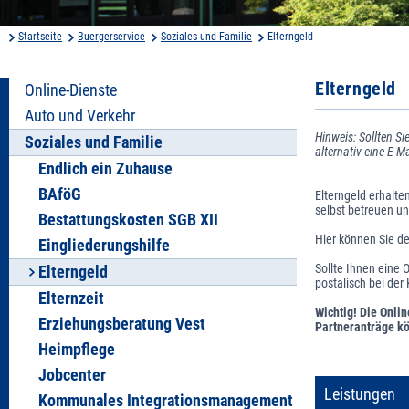
Startseite
Buergerservice
Soziales und Familie
Elterngeld
Elterngeld
Online-Dienste
Auto und Verkehr
Hinweis: Sollten Si
Soziales und Familie
alternativ eine E-M
Endlich ein Zuhause
BAföG
Elterngeld erhalte
selbst betreuen un
Bestattungskosten SGB XII
Hier können Sie de
Eingliederungshilfe
Sollte Ihnen eine 
Elterngeld
postalisch bei der
Elternzeit
Wichtig! Die Onli
Erziehungsberatung Vest
Partneranträge kö
Heimpflege
Jobcenter
Leistungen
Kommunales Integrationsmanagement