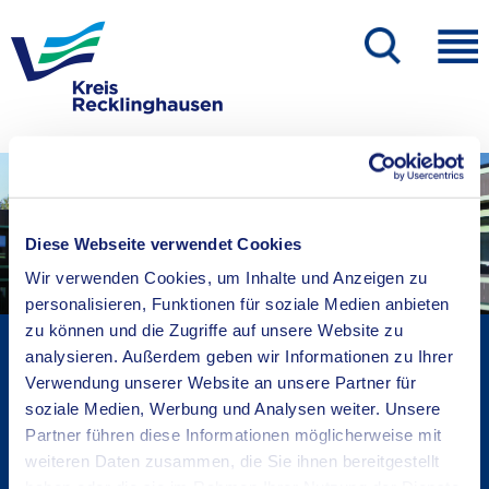
Diese Webseite verwendet Cookies
Wir verwenden Cookies, um Inhalte und Anzeigen zu
personalisieren, Funktionen für soziale Medien anbieten
zu können und die Zugriffe auf unsere Website zu
Kreisverwaltung A-Z
analysieren. Außerdem geben wir Informationen zu Ihrer
Bekanntmachungen
Verwendung unserer Website an unsere Partner für
Ortsrecht
soziale Medien, Werbung und Analysen weiter. Unsere
Partner führen diese Informationen möglicherweise mit
Karriere beim Kreis
weiteren Daten zusammen, die Sie ihnen bereitgestellt
Bürger-, Ideen- und Beschwerdecenter
haben oder die sie im Rahmen Ihrer Nutzung der Dienste