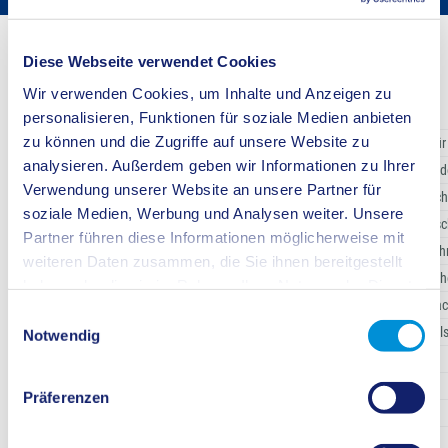
Startseite
Buergerservice
Bürgerservice
Diese Webseite verwendet Cookies
Berufsfachschule für Assistenten/FHR
Wir verwenden Cookies, um Inhalte und Anzeigen zu
personalisieren, Funktionen für soziale Medien anbieten
zu können und die Zugriffe auf unsere Website zu
Bildungsgang
Berufsfachschule für
analysieren. Außerdem geben wir Informationen zu Ihrer
Ziel
Berufsabschluss nach Lande
Verwendung unserer Website an unsere Partner für
und Fachhochs
soziale Medien, Werbung und Analysen weiter. Unsere
Voraussetzung
Fachobersch
Partner führen diese Informationen möglicherweise mit
Dauer
3 Jah
weiteren Daten zusammen, die Sie ihnen bereitgestellt
Abschlüsse
Staatlich geprüfte/r technisc
haben oder die sie im Rahmen Ihrer Nutzung der Dienste
Assistent/in und Fa
gesammelt haben.
Einwilligungsauswahl
Fachrichtungen
Schul
Notwendig
1
2
3
4
5
Maschinenbautechnik
Präferenzen
Bautechnik
Elektrotechnik
x